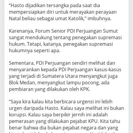
i
“Hasto dijadikan tersangka pada saat dia
m
mempersiapkan diri untuk merayakan perayaan
i
Natal beliau sebagai umat Katolik,” imbuhnya.
n
a
Karenanya, Forum Senior PDI Perjuangan Sumut
l
i
sangat mendukung tentang penegakan supremasi
s
hukum. Tetapi, katanya, penegakan supremasi
a
hukumnya seperti apa.
s
i
Sementara, PDI Perjuangan sendiri melihat dan
P
o
menyarankan kepada PDI Perjuangan kasus-kasus
l
yang terjadi di Sumatera Utara menyangkut juga
i
Blok Medan, menyangkut lampu pocong, ada
t
pembiaran yang dilakukan oleh KPK.
i
s
a
“Saya kira kalau kita berbicara urgensi ini lebih
s
urgen daripada Hasto. Kalau saya melihat ini bukan
i
korupsi. Kalau saya berpikir jernih ini adalah
pemerasan yang dilakukan pejabat KPU. Kita tahu
benar bahwa dia bukan pejabat negara dan yang