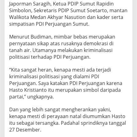
Japorman Saragih, Ketua PDIP Sumut Rapidin
m
a
Simbolon, Sekretaris PDIP Sumut Soetarto, mantan
n
Walikota Medan Akhyar Nasution dan kader serta
N
simpatisan PDI Perjuangan Sumut.
a
d
Menurut Budiman, mimbar bebas merupakan
a
p
pernyataan sikap atas rusaknya demokrasi di
d
tanah air. Utamanya melakukan kriminalisasi
a
politisasi terhadap PDI Perjuangan.
p
:
“Kita sangat heran, kenapa mesti ada terjadi
K
a
kriminalisasi politisasi yang dialami PDI
m
Perjuangan. Saya katakan PDI Perjuangan karena
i
Hasto Kristianto itu merupakan simbol daripada
M
partai,” ungkapnya.
e
n
o
Dan yang lebih sangat mengherankan yakni,
l
kenapa mesti di perayaan natal diumumkan Hasto
a
itu sebagai tersangka. Padahal sprindiknya tanggal
k
27 Desember.
K
r