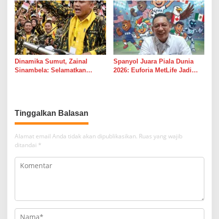
Perkuat Profesionalisme
Jalan Pimpinan Medan
Media Online
Perjuangan Diaspal Mulus
Dinamika Sumut, Zainal
Spanyol Juara Piala Dunia
Sinambela: Selamatkan
2026: Euforia MetLife Jadi
Golkar dari Broker Politik
Pemicu Kebangkitan PSMS
Medan Menuju Pentas Dunia
Tinggalkan Balasan
Alamat email Anda tidak akan dipublikasikan.
Ruas yang wajib
ditandai
*