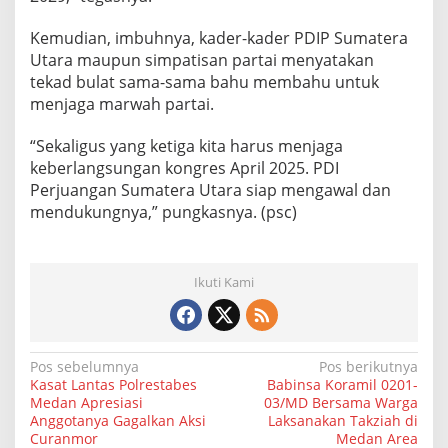
Kemudian, imbuhnya, kader-kader PDIP Sumatera
Utara maupun simpatisan partai menyatakan
tekad bulat sama-sama bahu membahu untuk
menjaga marwah partai.
“Sekaligus yang ketiga kita harus menjaga
keberlangsungan kongres April 2025. PDI
Perjuangan Sumatera Utara siap mengawal dan
mendukungnya,” pungkasnya. (psc)
Ikuti Kami
N
Pos sebelumnya
Pos berikutnya
Kasat Lantas Polrestabes
Babinsa Koramil 0201-
a
Medan Apresiasi
03/MD Bersama Warga
Anggotanya Gagalkan Aksi
Laksanakan Takziah di
v
Curanmor
Medan Area