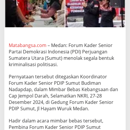
g
a
w
a
t
i
S
o
e
Matabangsa.com
– Medan: Forum Kader Senior
k
Partai Demokrasi Indonesia (PDI) Perjuangan
a
Sumatera Utara (Sumut) menolak segala bentuk
r
kriminalisasi politisasi.
n
o
p
Pernyataan tersebut ditegaskan Koordinator
u
Forum Kader Senior PDIP Sumut Budiman
t
Nadapdap, dalam Mimbar Bebas Kebangsaan dan
e
Cap Jempol Darah, Selamatkan NKRI, 27-28
r
Desember 2024, di Gedung Forum Kader Senior
i
,
PDIP Sumut, Jl Hayam Wuruk Medan.
B
u
Hadir dalam acara mimbar bebas tersebut,
d
Pembina Forum Kader Senior PDIP Sumut
i