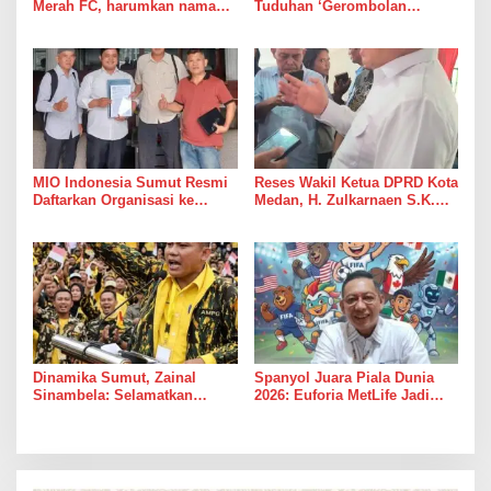
Merah FC, harumkan nama
Tuduhan ‘Gerombolan
Sumut di Ajang Soekarno
Sirkus’, Buntut Rapat Komisi
Cup 2026
II di Pimpin Sufmi Dasco
Ahmad
MIO Indonesia Sumut Resmi
Reses Wakil Ketua DPRD Kota
Daftarkan Organisasi ke
Medan, H. Zulkarnaen S.K.M
Kesbangpol, Langkah Awal
Warga Ucapkan Terimakasih,
Perkuat Profesionalisme
Jalan Pimpinan Medan
Media Online
Perjuangan Diaspal Mulus
Dinamika Sumut, Zainal
Spanyol Juara Piala Dunia
Sinambela: Selamatkan
2026: Euforia MetLife Jadi
Golkar dari Broker Politik
Pemicu Kebangkitan PSMS
Medan Menuju Pentas Dunia