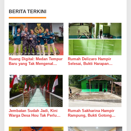
BERITA TERKINI
Ruang Digital: Medan Tempur
Rumah Delizaro Hampir
Baru yang Tak Mengenal
Selesai, Bukti Harapan
Gencatan Senjata
Kadang Datang Bersama
Suara Palu dan Semen
Jembatan Sudah Jadi, Kini
Rumah Sakharina Hampir
Warga Desa Hou Tak Perlu
Rampung, Bukti Gotong
Lagi Bertaruh dengan Arus
Royong Masih Lebih Cepat
Sungai
dari Janji Banyak Orang