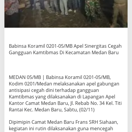
0
5
/
M
B
A
p
e
l
Babinsa Koramil 0201-05/MB Apel Sinergitas Cegah
S
Gangguan Kamtibmas Di Kecamatan Medan Baru
i
n
e
r
MEDAN 05/MB | Babinsa Koramil 0201-05/MB,
g
i
Kodim 0201/Medan melaksanakan apel gabungan
t
antisipasi cegah dini terhadap gangguan
a
Kamtibmas yang dilaksanakan di Lapangan Apel
s
Kantor Camat Medan Baru, Jl. Rebab No. 34 Kel. Titi
C
e
Rantai Kec. Medan Baru, Sabtu, (02/11)
g
a
Dipimipin Camat Medan Baru Frans SRH Siahaan,
h
kegiatan ini rutin dilaksanakan guna mencegah
G