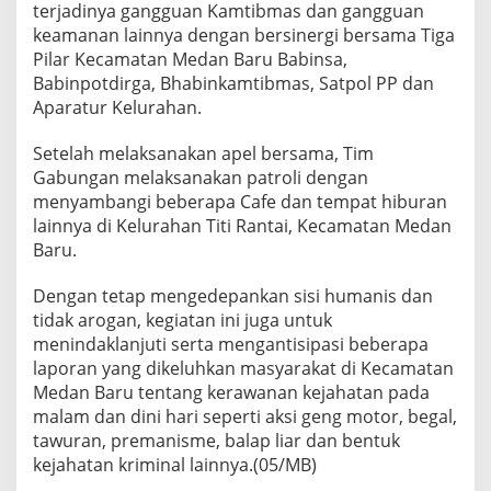
terjadinya gangguan Kamtibmas dan gangguan
a
n
keamanan lainnya dengan bersinergi bersama Tiga
g
Pilar Kecamatan Medan Baru Babinsa,
g
Babinpotdirga, Bhabinkamtibmas, Satpol PP dan
u
Aparatur Kelurahan.
a
n
K
Setelah melaksanakan apel bersama, Tim
a
Gabungan melaksanakan patroli dengan
m
menyambangi beberapa Cafe dan tempat hiburan
t
lainnya di Kelurahan Titi Rantai, Kecamatan Medan
i
Baru.
b
m
a
Dengan tetap mengedepankan sisi humanis dan
s
tidak arogan, kegiatan ini juga untuk
D
menindaklanjuti serta mengantisipasi beberapa
i
laporan yang dikeluhkan masyarakat di Kecamatan
K
e
Medan Baru tentang kerawanan kejahatan pada
c
malam dan dini hari seperti aksi geng motor, begal,
a
tawuran, premanisme, balap liar dan bentuk
m
kejahatan kriminal lainnya.(05/MB)
a
t