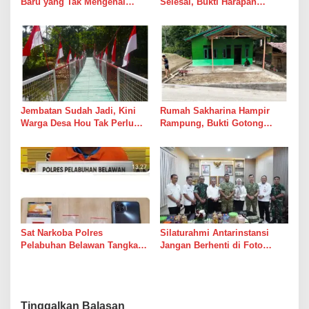
Baru yang Tak Mengenal
Selesai, Bukti Harapan
Gencatan Senjata
Kadang Datang Bersama
Suara Palu dan Semen
Jembatan Sudah Jadi, Kini
Rumah Sakharina Hampir
Warga Desa Hou Tak Perlu
Rampung, Bukti Gotong
Lagi Bertaruh dengan Arus
Royong Masih Lebih Cepat
Sungai
dari Janji Banyak Orang
Sat Narkoba Polres
Silaturahmi Antarinstansi
Pelabuhan Belawan Tangkap
Jangan Berhenti di Foto
Pengedar Sabu di Belawan I
Bersama
Tinggalkan Balasan