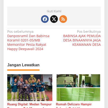
a
n
Ikuti Kami
M
e
d
a
n
N
Pos sebelumnya
Pos berikutnya
B
Danposramil Dan Babinsa
BABINSA AJAK PEMUDA
a
a
Koramil 0201-05/MB
DESA BINAANNYA JAGA
r
Memonitor Pesta Rakyat
KEAMANAN DESA
v
u
Happy Deepavali 2024
i
g
a
Jangan Lewatkan
s
i
p
o
s
Ruang Digital: Medan Tempur
Rumah Delizaro Hampir