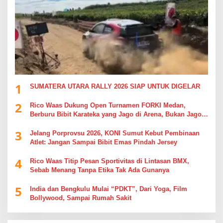
1
SUMATERA UTARA RALLY 2026 SIAP UNTUK DIGELAR
2
Rico Waas Dukung Open Turnamen FORKI Medan,
Berburu Bibit Karateka yang Jago di Arena, Bukan Jago
Berdebat di Kolom Komentar
3
Jelang Porprovsu 2026, KONI Sumut Kebut Pembinaan
Atlet: Jangan Sampai Bibit Emas Pindah Jersey
4
Rico Waas Titip Pesan Sportivitas di Lintasan BMX,
Sebab Menang Tanpa Etika Tak Ada Gunanya
5
India dan Bengkulu Mulai “PDKT”, Dari Yoga, Film
Bollywood, Sampai Rumah Sakit