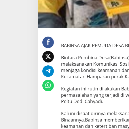
J
A
G
A
K
E
A
M
A
BABINSA AJAK PEMUDA DESA 
N
A
Bintara Pembina Desa(Babinsa)
N
melaksanakan Komunikasi Sos
D
menjaga kondisi keamanan dan 
E
S
Kecamatan Hamparan perak Kab
A
Kegiatan ini rutin dilakukan 
permasalahan yang terjadi di w
Peltu Dedi Cahyadi.
Kali ini disaat dirinya melak
Binaannya,Babinsa memberikan
keamanan dan ketertiban masy