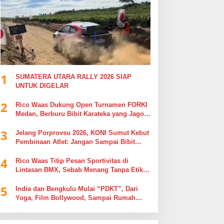
1
SUMATERA UTARA RALLY 2026 SIAP
UNTUK DIGELAR
2
Rico Waas Dukung Open Turnamen FORKI
Medan, Berburu Bibit Karateka yang Jago
di Arena, Bukan Jago Berdebat di Kolom
3
Komentar
Jelang Porprovsu 2026, KONI Sumut Kebut
Pembinaan Atlet: Jangan Sampai Bibit
Emas Pindah Jersey
4
Rico Waas Titip Pesan Sportivitas di
Lintasan BMX, Sebab Menang Tanpa Etika
Tak Ada Gunanya
5
India dan Bengkulu Mulai “PDKT”, Dari
Yoga, Film Bollywood, Sampai Rumah
Sakit