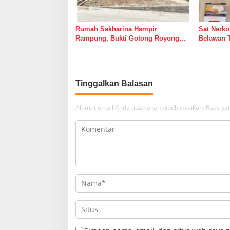
Rumah Sakharina Hampir
Sat Narko
Rampung, Bukti Gotong Royong
Belawan 
Masih Lebih Cepat dari Janji
Belawan I
Banyak Orang
Tinggalkan Balasan
Alamat email Anda tidak akan dipublikasikan.
Ruas yan