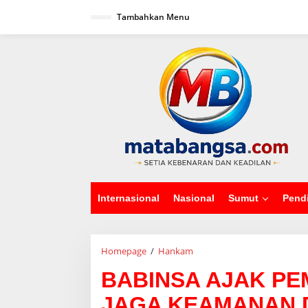
L
Tambahkan Menu
e
w
a
tutup
t
i
k
e
k
o
n
t
e
n
Internasional
Nasional
Sumut
Pend
Homepage
/
Hankam
B
A
BABINSA AJAK PE
B
I
JAGA KEAMANAN 
N