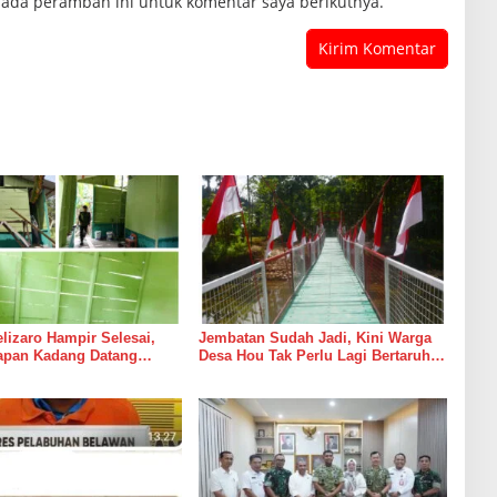
pada peramban ini untuk komentar saya berikutnya.
izaro Hampir Selesai,
Jembatan Sudah Jadi, Kini Warga
rapan Kadang Datang
Desa Hou Tak Perlu Lagi Bertaruh
Suara Palu dan Semen
dengan Arus Sungai