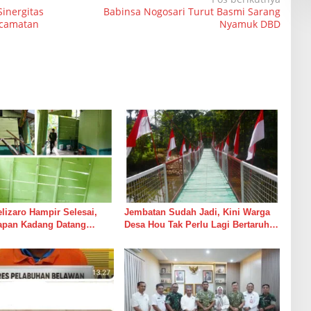
inergitas
Babinsa Nogosari Turut Basmi Sarang
ecamatan
Nyamuk DBD
izaro Hampir Selesai,
Jembatan Sudah Jadi, Kini Warga
rapan Kadang Datang
Desa Hou Tak Perlu Lagi Bertaruh
Suara Palu dan Semen
dengan Arus Sungai