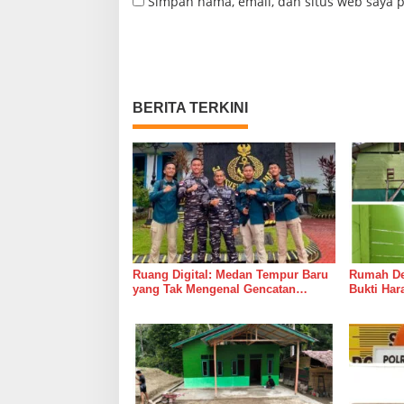
Simpan nama, email, dan situs web saya 
BERITA TERKINI
Ruang Digital: Medan Tempur Baru
Rumah Del
yang Tak Mengenal Gencatan
Bukti Ha
Senjata
Bersama 