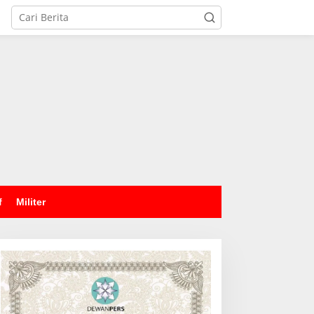
tutup
f
Militer