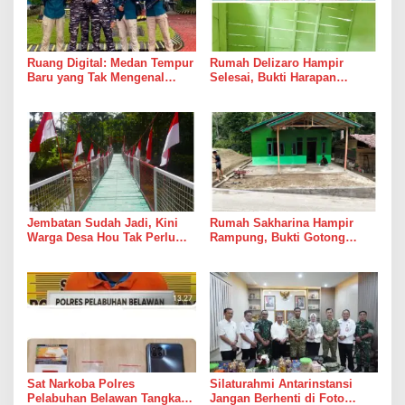
Ruang Digital: Medan Tempur
Rumah Delizaro Hampir
Baru yang Tak Mengenal
Selesai, Bukti Harapan
Gencatan Senjata
Kadang Datang Bersama
Suara Palu dan Semen
Jembatan Sudah Jadi, Kini
Rumah Sakharina Hampir
Warga Desa Hou Tak Perlu
Rampung, Bukti Gotong
Lagi Bertaruh dengan Arus
Royong Masih Lebih Cepat
Sungai
dari Janji Banyak Orang
Sat Narkoba Polres
Silaturahmi Antarinstansi
Pelabuhan Belawan Tangkap
Jangan Berhenti di Foto