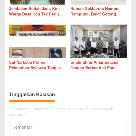
Jembatan Sudah Jadi, Kini
Rumah Sakharina Hampir
Warga Desa Hou Tak Perlu
Rampung, Bukti Gotong
Lagi Bertaruh dengan Arus
Royong Masih Lebih Cepat
Sungai
dari Janji Banyak Orang
Sat Narkoba Polres
Silaturahmi Antarinstansi
Pelabuhan Belawan Tangkap
Jangan Berhenti di Foto
Pengedar Sabu di Belawan I
Bersama
Tinggalkan Balasan
Alamat email Anda tidak akan dipublikasikan.
Ruas yang wajib
ditandai
*