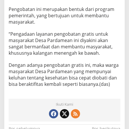
s
D
Pengobatan ini merupakan bentuk dari program
i
pemerintah, yang bertujuan untuk membantu
w
masyarakat.
i
l
“Pengadaan layanan pengobatan gratis untuk
a
y
masyarakat Desa Pardamean ini diyakini akan
a
sangat bermanfaat dan membantu masyarakat,
h
khususnya kalangan menengah ke bawah.
B
i
Dengan adanya pengobatan gratis ini, maka warga
n
a
masyarakat Desa Pardamean yang mempunyai
a
keluhan tentang kesehatan bisa cepat diobati dan
n
bisa beraktifitas kembali seperti biasanya.(das)
n
y
a
Ikuti Kami
Pos sebelumnya
Pos berikutnya