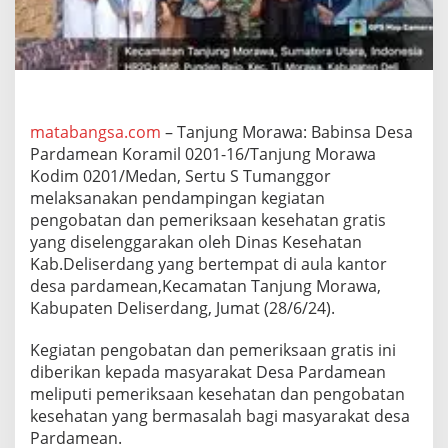
1
6
/
T
M
M
o
matabangsa.com
– Tanjung Morawa: Babinsa Desa
n
Pardamean Koramil 0201-16/Tanjung Morawa
i
t
Kodim 0201/Medan, Sertu S Tumanggor
o
melaksanakan pendampingan kegiatan
r
pengobatan dan pemeriksaan kesehatan gratis
P
yang diselenggarakan oleh Dinas Kesehatan
e
n
Kab.Deliserdang yang bertempat di aula kantor
g
desa pardamean,Kecamatan Tanjung Morawa,
o
Kabupaten Deliserdang, Jumat (28/6/24).
b
a
Kegiatan pengobatan dan pemeriksaan gratis ini
t
G
diberikan kepada masyarakat Desa Pardamean
r
meliputi pemeriksaan kesehatan dan pengobatan
a
kesehatan yang bermasalah bagi masyarakat desa
t
Pardamean.
i