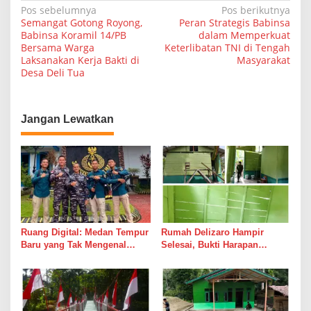
N
Pos sebelumnya
Pos berikutnya
Semangat Gotong Royong,
Peran Strategis Babinsa
a
Babinsa Koramil 14/PB
dalam Memperkuat
Bersama Warga
Keterlibatan TNI di Tengah
v
Laksanakan Kerja Bakti di
Masyarakat
i
Desa Deli Tua
g
a
Jangan Lewatkan
s
i
p
o
s
Ruang Digital: Medan Tempur
Rumah Delizaro Hampir
Baru yang Tak Mengenal
Selesai, Bukti Harapan
Gencatan Senjata
Kadang Datang Bersama
Suara Palu dan Semen