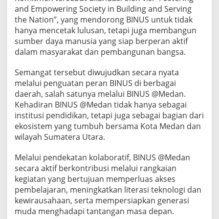
p
and Empowering Society in Building and Serving
r
the Nation”, yang mendorong BINUS untuk tidak
e
hanya mencetak lulusan, tetapi juga membangun
n
sumber daya manusia yang siap berperan aktif
e
u
dalam masyarakat dan pembangunan bangsa.
r
d
Semangat tersebut diwujudkan secara nyata
i
melalui penguatan peran BINUS di berbagai
M
daerah, salah satunya melalui BINUS @Medan.
o
m
Kehadiran BINUS @Medan tidak hanya sebagai
e
institusi pendidikan, tetapi juga sebagai bagian dari
n
ekosistem yang tumbuh bersama Kota Medan dan
t
wilayah Sumatera Utara.
u
m
4
Melalui pendekatan kolaboratif, BINUS @Medan
5
secara aktif berkontribusi melalui rangkaian
T
kegiatan yang bertujuan memperluas akses
a
pembelajaran, meningkatkan literasi teknologi dan
h
u
kewirausahaan, serta mempersiapkan generasi
n
muda menghadapi tantangan masa depan.
B