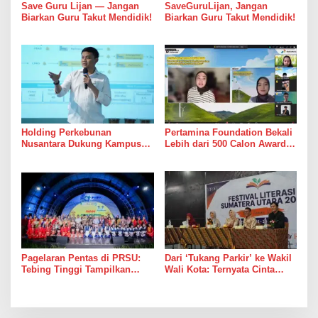
Save Guru Lijan — Jangan
SaveGuruLijan, Jangan
Biarkan Guru Takut Mendidik!
Biarkan Guru Takut Mendidik!
Holding Perkebunan
Pertamina Foundation Bekali
Nusantara Dukung Kampus
Lebih dari 500 Calon Awardee
Berbasis Perkebunan, Arya
Beasiswa Sobat Bumi Hadapi
Sandhiyudha Jadi Mahasiswa
Tahap Wawancara
Angkatan Pertama Magister
ITSI
Pagelaran Pentas di PRSU:
Dari ‘Tukang Parkir’ ke Wakil
Tebing Tinggi Tampilkan
Wali Kota: Ternyata Cinta
Potensi UMKM dan
Memang Suka Parkir di
Keragaman Seni Budaya
Tempat Tak Terduga