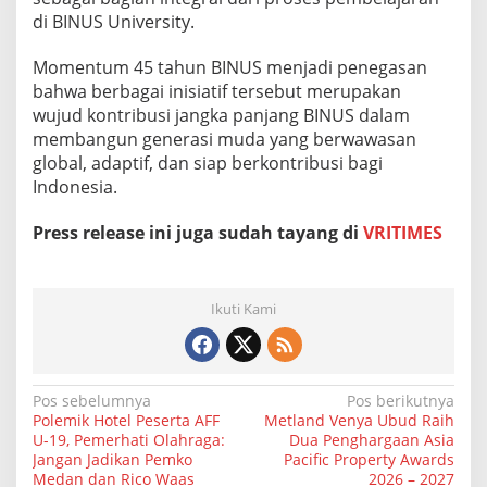
di BINUS University.
Momentum 45 tahun BINUS menjadi penegasan
bahwa berbagai inisiatif tersebut merupakan
wujud kontribusi jangka panjang BINUS dalam
membangun generasi muda yang berwawasan
global, adaptif, dan siap berkontribusi bagi
Indonesia.
Press release ini juga sudah tayang di
VRITIMES
Ikuti Kami
N
Pos sebelumnya
Pos berikutnya
Polemik Hotel Peserta AFF
Metland Venya Ubud Raih
a
U-19, Pemerhati Olahraga:
Dua Penghargaan Asia
Jangan Jadikan Pemko
Pacific Property Awards
v
Medan dan Rico Waas
2026 – 2027