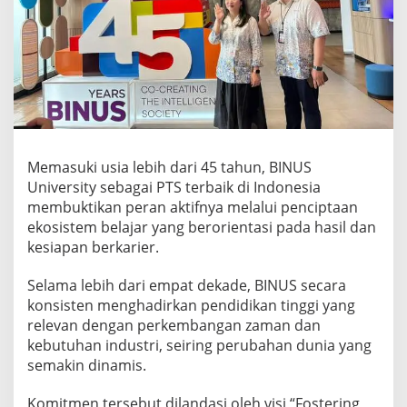
n
P
e
r
a
n
K
a
m
p
Memasuki usia lebih dari 45 tahun, BINUS
u
University sebagai PTS terbaik di Indonesia
s
G
membuktikan peran aktifnya melalui penciptaan
l
ekosistem belajar yang berorientasi pada hasil dan
o
kesiapan berkarier.
b
a
Selama lebih dari empat dekade, BINUS secara
l
D
konsisten menghadirkan pendidikan tinggi yang
i
relevan dengan perkembangan zaman dan
g
kebutuhan industri, seiring perubahan dunia yang
i
semakin dinamis.
t
a
l
Komitmen tersebut dilandasi oleh visi “Fostering