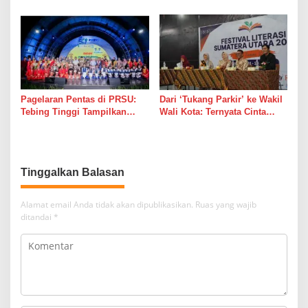
Berbasis Perkebunan, Arya
Beasiswa Sobat Bumi Hadapi
Sandhiyudha Jadi Mahasiswa
Tahap Wawancara
Angkatan Pertama Magister
ITSI
Pagelaran Pentas di PRSU:
Dari ‘Tukang Parkir’ ke Wakil
Tebing Tinggi Tampilkan
Wali Kota: Ternyata Cinta
Potensi UMKM dan
Memang Suka Parkir di
Keragaman Seni Budaya
Tempat Tak Terduga
Tinggalkan Balasan
Alamat email Anda tidak akan dipublikasikan.
Ruas yang wajib
ditandai
*