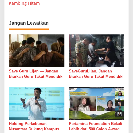
i
Kambing Hitam
g
a
Jangan Lewatkan
s
i
p
o
s
Save Guru Lijan — Jangan
SaveGuruLijan, Jangan
Biarkan Guru Takut Mendidik!
Biarkan Guru Takut Mendidik!
Holding Perkebunan
Pertamina Foundation Bekali
Nusantara Dukung Kampus
Lebih dari 500 Calon Awardee