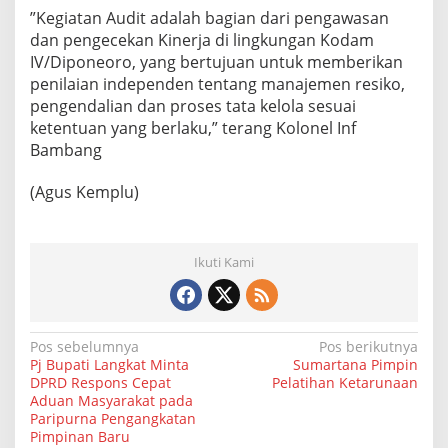
”Kegiatan Audit adalah bagian dari pengawasan
dan pengecekan Kinerja di lingkungan Kodam
IV/Diponeoro, yang bertujuan untuk memberikan
penilaian independen tentang manajemen resiko,
pengendalian dan proses tata kelola sesuai
ketentuan yang berlaku,” terang Kolonel Inf
Bambang
(Agus Kemplu)
Ikuti Kami
N
Pos sebelumnya
Pos berikutnya
Pj Bupati Langkat Minta
Sumartana Pimpin
a
DPRD Respons Cepat
Pelatihan Ketarunaan
Aduan Masyarakat pada
v
Paripurna Pengangkatan
i
Pimpinan Baru