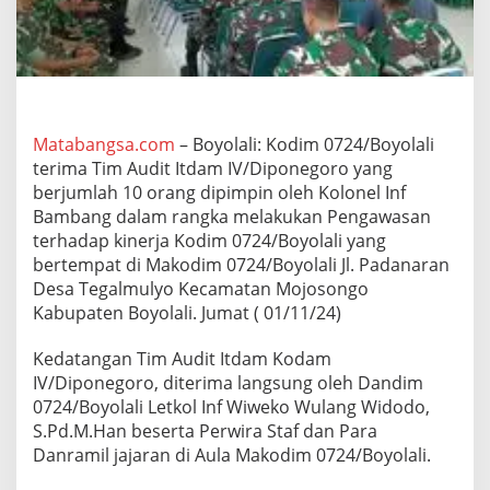
a
T
i
m
A
u
d
Matabangsa.com
– Boyolali: Kodim 0724/Boyolali
i
terima Tim Audit Itdam IV/Diponegoro yang
t
I
berjumlah 10 orang dipimpin oleh Kolonel Inf
t
Bambang dalam rangka melakukan Pengawasan
d
terhadap kinerja Kodim 0724/Boyolali yang
a
bertempat di Makodim 0724/Boyolali Jl. Padanaran
m
I
Desa Tegalmulyo Kecamatan Mojosongo
V
Kabupaten Boyolali. Jumat ( 01/11/24)
/
D
Kedatangan Tim Audit Itdam Kodam
i
IV/Diponegoro, diterima langsung oleh Dandim
p
o
0724/Boyolali Letkol Inf Wiweko Wulang Widodo,
n
S.Pd.M.Han beserta Perwira Staf dan Para
e
Danramil jajaran di Aula Makodim 0724/Boyolali.
g
o