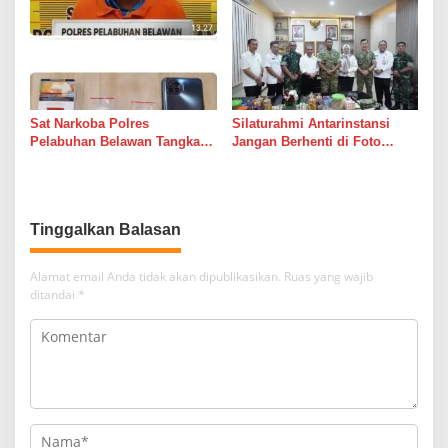
Sungai
dari Janji Banyak Orang
Sat Narkoba Polres
Silaturahmi Antarinstansi
Pelabuhan Belawan Tangkap
Jangan Berhenti di Foto
Pengedar Sabu di Belawan I
Bersama
Tinggalkan Balasan
Alamat email Anda tidak akan dipublikasikan.
Ruas yang wajib
ditandai
*