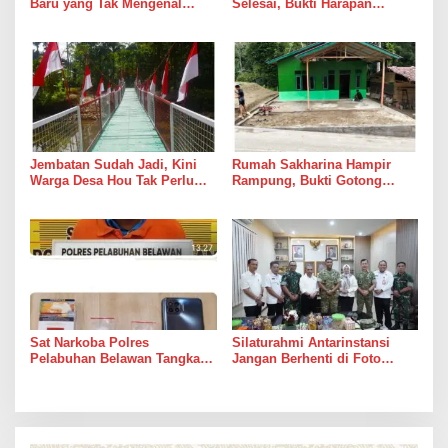
Baru yang Tak Mengenal
Selesai, Bukti Harapan
Gencatan Senjata
Kadang Datang Bersama
Suara Palu dan Semen
Jembatan Sudah Jadi, Kini
Rumah Sakharina Hampir
Warga Desa Hou Tak Perlu
Rampung, Bukti Gotong
Lagi Bertaruh dengan Arus
Royong Masih Lebih Cepat
Sungai
dari Janji Banyak Orang
Sat Narkoba Polres
Silaturahmi Antarinstansi
Pelabuhan Belawan Tangkap
Jangan Berhenti di Foto
Pengedar Sabu di Belawan I
Bersama