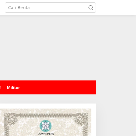
tutup
f
Militer