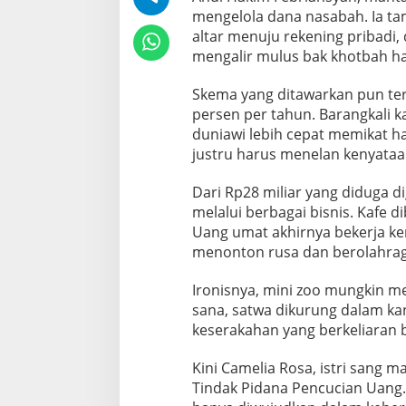
n
mengelola dana nasabah. Ia ta
g
altar menuju rekening pribadi
a
mengalir mulus bak khotbah ha
n
S
a
Skema yang ditawarkan pun te
t
persen per tahun. Barangkali k
w
duniawi lebih cepat memikat h
a
justru harus menelan kenyataa
d
a
n
Dari Rp28 miliar yang diduga di
K
melalui berbagai bisnis. Kafe d
o
Uang umat akhirnya bekerja ke
p
menonton rusa dan berolahrag
i
Ironisnya, mini zoo mungkin men
sana, satwa dikurung dalam kan
keserakahan yang berkeliaran 
Kini Camelia Rosa, istri sang 
Tindak Pidana Pencucian Uang. 