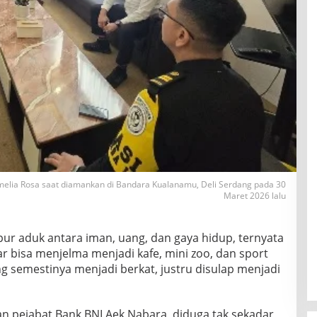
amelia Rosa saat diamankan di Bandara Kualanamu, Deli Serdang pada 30
Maret 2026 lalu
r aduk antara iman, uang, dan gaya hidup, ternyata
r bisa menjelma menjadi kafe, mini zoo, dan sport
 semestinya menjadi berkat, justru disulap menjadi
n pejabat Bank BNI Aek Nabara, diduga tak sekadar