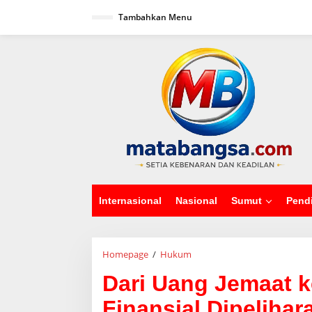
L
Tambahkan Menu
e
w
a
tutup
t
i
k
e
k
o
n
t
e
n
Internasional
Nasional
Sumut
Pend
Homepage
/
Hukum
D
a
Dari Uang Jemaat k
r
i
Finansial Dipeliha
U