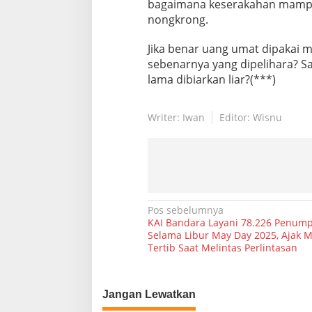
bagaimana keserakahan mamp
nongkrong.
Jika benar uang umat dipakai 
sebenarnya yang dipelihara? Sa
lama dibiarkan liar?(***)
Writer: Iwan
Editor: Wisnu
N
Pos sebelumnya
KAI Bandara Layani 78.226 Penum
a
Selama Libur May Day 2025, Ajak 
Tertib Saat Melintas Perlintasan
v
i
g
Jangan Lewatkan
a