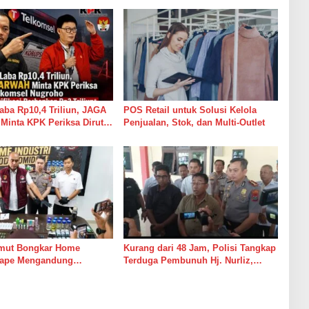
Laba Rp10,4 Triliun, JAGA
POS Retail untuk Solusi Kelola
inta KPK Periksa Dirut
Penjualan, Stok, dan Multi-Outlet
l Nugroho Kasus
i Perbankan Rp2 Triliun
mut Bongkar Home
Kurang dari 48 Jam, Polisi Tangkap
 Vape Mengandung
Terduga Pembunuh Hj. Nurliz,
e, Bahan Baku Diduga
Keluarga Sampaikan Apresiasi
dari Kamboja