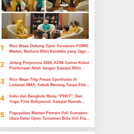
1
Rico Waas Dukung Open Turnamen FORKI
Medan, Berburu Bibit Karateka yang Jago
di Arena, Bukan Jago Berdebat di Kolom
2
Komentar
Jelang Porprovsu 2026, KONI Sumut Kebut
Pembinaan Atlet: Jangan Sampai Bibit
Emas Pindah Jersey
3
Rico Waas Titip Pesan Sportivitas di
Lintasan BMX, Sebab Menang Tanpa Etika
Tak Ada Gunanya
4
India dan Bengkulu Mulai “PDKT”, Dari
Yoga, Film Bollywood, Sampai Rumah
Sakit
5
Paguyuban Mantan Pemain Voli Sumatera
Utara Gelar Open Turnamen Bola Voli Piala
Dandenpom I/5 Cup Putra Putri