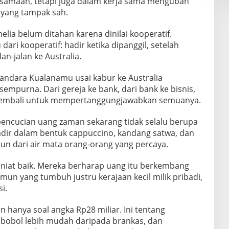
samaan, tetapi juga dalam kerja sama mengubah
 yang tampak sah.
elia belum ditahan karena dinilai kooperatif.
dari kooperatif: hadir ketika dipanggil, setelah
an-jalan ke Australia.
andara Kualanamu usai kabur ke Australia
mpurna. Dari gereja ke bank, dari bank ke bisnis,
alu kembali untuk mempertanggungjawabkan semuanya.
encucian uang zaman sekarang tidak selalu berupa
hadir dalam bentuk cappuccino, kandang satwa, dan
un dari air mata orang-orang yang percaya.
niat baik. Mereka berharap uang itu berkembang
un yang tumbuh justru kerajaan kecil milik pribadi,
i.
n hanya soal angka Rp28 miliar. Ini tentang
ibobol lebih mudah daripada brankas, dan