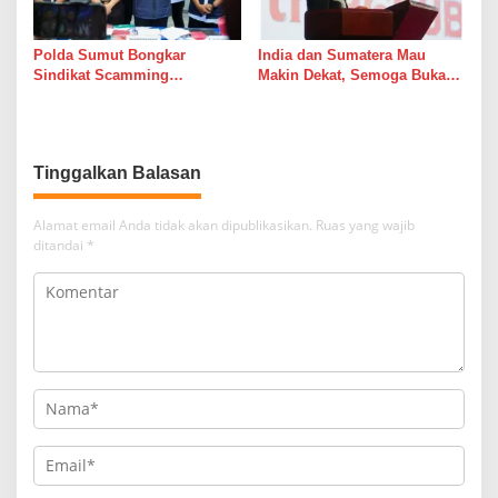
Polda Sumut Bongkar
India dan Sumatera Mau
Sindikat Scamming
Makin Dekat, Semoga Bukan
Internasional di Apartemen
Cuma Dekat di Brosur
Medan, Korban Rugi Rp6,7
Miliar
Tinggalkan Balasan
Alamat email Anda tidak akan dipublikasikan.
Ruas yang wajib
ditandai
*