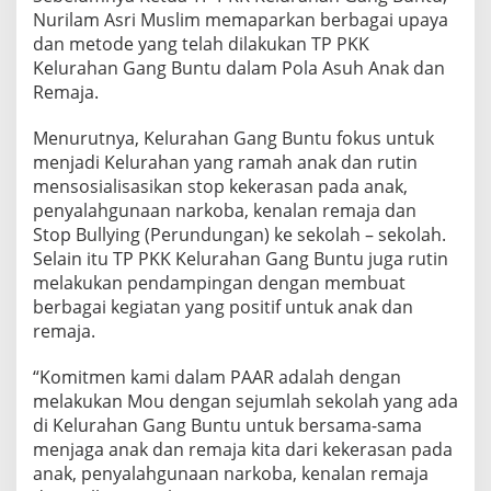
A
Nurilam Asri Muslim memaparkan berbagai upaya
s
dan metode yang telah dilakukan TP PKK
u
Kelurahan Gang Buntu dalam Pola Asuh Anak dan
h
Remaja.
A
n
a
Menurutnya, Kelurahan Gang Buntu fokus untuk
k
menjadi Kelurahan yang ramah anak dan rutin
d
mensosialisasikan stop kekerasan pada anak,
a
penyalahgunaan narkoba, kenalan remaja dan
n
R
Stop Bullying (Perundungan) ke sekolah – sekolah.
e
Selain itu TP PKK Kelurahan Gang Buntu juga rutin
m
melakukan pendampingan dengan membuat
a
berbagai kegiatan yang positif untuk anak dan
j
remaja.
a
“Komitmen kami dalam PAAR adalah dengan
melakukan Mou dengan sejumlah sekolah yang ada
di Kelurahan Gang Buntu untuk bersama-sama
menjaga anak dan remaja kita dari kekerasan pada
anak, penyalahgunaan narkoba, kenalan remaja