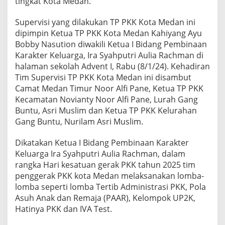
tingkat Kota Medan.
i
s
Supervisi yang dilakukan TP PKK Kota Medan ini
i
T
dipimpin Ketua TP PKK Kota Medan Kahiyang Ayu
P
Bobby Nasution diwakili Ketua I Bidang Pembinaan
P
Karakter Keluarga, Ira Syahputri Aulia Rachman di
K
halaman sekolah Advent I, Rabu (8/1/24). Kehadiran
K
Tim Supervisi TP PKK Kota Medan ini disambut
M
e
Camat Medan Timur Noor Alfi Pane, Ketua TP PKK
d
Kecamatan Novianty Noor Alfi Pane, Lurah Gang
a
Buntu, Asri Muslim dan Ketua TP PKK Kelurahan
n
Gang Buntu, Nurilam Asri Muslim.
,
K
e
Dikatakan Ketua I Bidang Pembinaan Karakter
l
Keluarga Ira Syahputri Aulia Rachman, dalam
u
rangka Hari kesatuan gerak PKK tahun 2025 tim
r
penggerak PKK kota Medan melaksanakan lomba-
a
h
lomba seperti lomba Tertib Administrasi PKK, Pola
a
Asuh Anak dan Remaja (PAAR), Kelompok UP2K,
n
Hatinya PKK dan IVA Test.
G
a