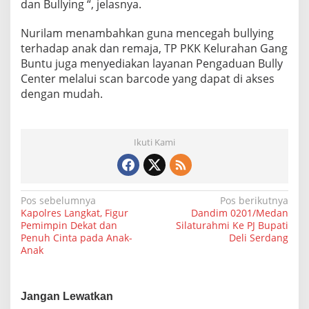
dan Bullying “, jelasnya.
Nurilam menambahkan guna mencegah bullying
terhadap anak dan remaja, TP PKK Kelurahan Gang
Buntu juga menyediakan layanan Pengaduan Bully
Center melalui scan barcode yang dapat di akses
dengan mudah.
Ikuti Kami
N
Pos sebelumnya
Pos berikutnya
Kapolres Langkat, Figur
Dandim 0201/Medan
a
Pemimpin Dekat dan
Silaturahmi Ke PJ Bupati
Penuh Cinta pada Anak-
Deli Serdang
v
Anak
i
g
a
Jangan Lewatkan