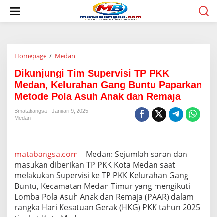
L
e
w
a
t
i
Homepage
/
Medan
D
k
i
e
Dikunjungi Tim Supervisi TP PKK
k
k
u
o
Medan, Kelurahan Gang Buntu Paparkan
n
n
Metode Pola Asuh Anak dan Remaja
j
t
u
e
Bmatabangsa
Januari 9, 2025
n
n
Medan
g
i
T
i
matabangsa.com
– Medan: Sejumlah saran dan
m
masukan diberikan TP PKK Kota Medan saat
S
melakukan Supervisi ke TP PKK Kelurahan Gang
u
Buntu, Kecamatan Medan Timur yang mengikuti
p
e
Lomba Pola Asuh Anak dan Remaja (PAAR) dalam
r
rangka Hari Kesatuan Gerak (HKG) PKK tahun 2025
v