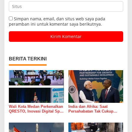
Simpan nama, email, dan situs web saya pada
peramban ini untuk komentar saya berikutnya.
BERITA TERKINI
Wali Kota Medan Perkenalkan
India dan Afrika: Saat
QRESTO, Inovasi Digital Split
Persahabatan Tak Cukup
Bill Pajak Daerah Pertama di
Hanya Jadi Bahan Pidato
Indonesia pada APEKSI
Leadership Dialogue 2026