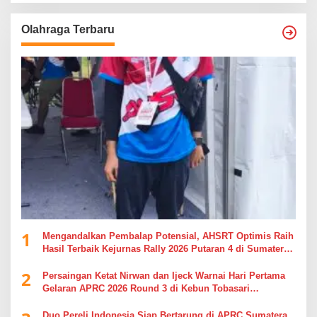
Olahraga Terbaru
1
Mengandalkan Pembalap Potensial, AHSRT Optimis Raih
Hasil Terbaik Kejurnas Rally 2026 Putaran 4 di Sumatera
Utara
2
Persaingan Ketat Nirwan dan Ijeck Warnai Hari Pertama
Gelaran APRC 2026 Round 3 di Kebun Tobasari
Simalungun
Duo Pereli Indonesia Siap Bertarung di APRC Sumatera