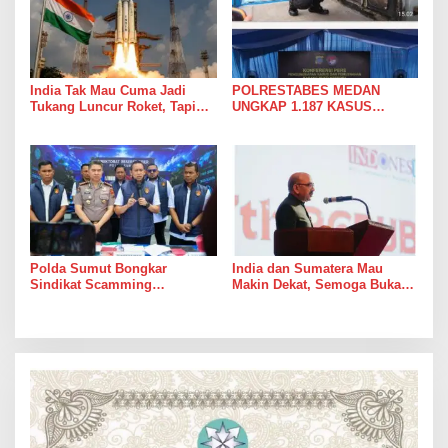
India Tak Mau Cuma Jadi
POLRESTABES MEDAN
Tukang Luncur Roket, Tapi
UNGKAP 1.187 KASUS
Mau Jadi Teman Main di Luar
NARKOBA DALAM 300 HARI,
Angkasa
MUSNAHKAN PULUHAN
KILOGRAM BARANG BUKTI
Polda Sumut Bongkar
India dan Sumatera Mau
Sindikat Scamming
Makin Dekat, Semoga Bukan
Internasional di Apartemen
Cuma Dekat di Brosur
Medan, Korban Rugi Rp6,7
Miliar