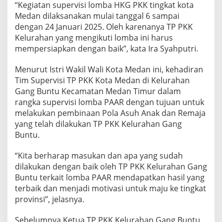
“Kegiatan supervisi lomba HKG PKK tingkat kota
n
g
Medan dilaksanakan mulai tanggal 6 sampai
B
dengan 24 Januari 2025. Oleh karenanya TP PKK
u
Kelurahan yang mengikuti lomba ini harus
n
mempersiapkan dengan baik”, kata Ira Syahputri.
t
u
P
Menurut Istri Wakil Wali Kota Medan ini, kehadiran
a
Tim Supervisi TP PKK Kota Medan di Kelurahan
p
Gang Buntu Kecamatan Medan Timur dalam
a
rangka supervisi lomba PAAR dengan tujuan untuk
r
melakukan pembinaan Pola Asuh Anak dan Remaja
k
a
yang telah dilakukan TP PKK Kelurahan Gang
n
Buntu.
M
e
“Kita berharap masukan dan apa yang sudah
t
dilakukan dengan baik oleh TP PKK Kelurahan Gang
o
d
Buntu terkait lomba PAAR mendapatkan hasil yang
e
terbaik dan menjadi motivasi untuk maju ke tingkat
P
provinsi”, jelasnya.
o
l
Sebelumnya Ketua TP PKK Kelurahan Gang Buntu,
a