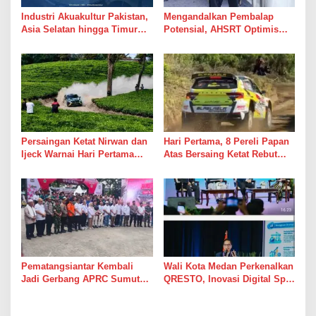
Industri Akuakultur Pakistan,
Mengandalkan Pembalap
Asia Selatan hingga Timur
Potensial, AHSRT Optimis
Tengah Bersiap Terapkan
Raih Hasil Terbaik Kejurnas
Solusi Terlengkap dari
Rally 2026 Putaran 4 di
Indonesia
Sumatera Utara
Persaingan Ketat Nirwan dan
Hari Pertama, 8 Pereli Papan
Ijeck Warnai Hari Pertama
Atas Bersaing Ketat Rebut
Gelaran APRC 2026 Round 3
Gelar APRC Round 3 2026,
di Kebun Tobasari
Termasuk Musa Rajekshah
Simalungun
Pematangsiantar Kembali
Wali Kota Medan Perkenalkan
Jadi Gerbang APRC Sumut
QRESTO, Inovasi Digital Split
2026, 45 Pereli Siap
Bill Pajak Daerah Pertama di
Taklukkan Lintasan Kebun
Indonesia pada APEKSI