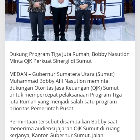
t
a
R
u
m
a
h
,
B
Dukung Program Tiga Juta Rumah, Bobby Nasution
o
b
Minta OJK Perkuat Sinergi di Sumut
b
y
MEDAN – Gubernur Sumatera Utara (Sumut)
N
Muhammad Bobby Afif Nasution meminta
a
dukungan Otoritas Jasa Keuangan (OJK) Sumut
s
u
untuk mempercepat pelaksanaan Program Tiga
t
Juta Rumah yang menjadi salah satu program
i
prioritas Pemerintah Pusat.
o
n
Permintaan tersebut disampaikan Bobby saat
M
i
menerima audiensi jajaran OJK Sumut di ruang
n
kerjanya, Kantor Gubernur Sumut, Jalan
t