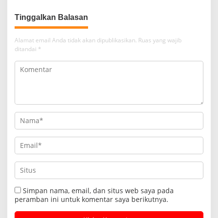
Tobasari Kabupaten
Leadership Dialogue 2026
Simalungun
Tinggalkan Balasan
Alamat email Anda tidak akan dipublikasikan.
Ruas yang wajib
ditandai
*
Simpan nama, email, dan situs web saya pada
peramban ini untuk komentar saya berikutnya.