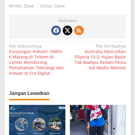
Writer: Dave
Editor: Dave
Ikuti Kami
N
Pos sebelumnya
Pos berikutnya
Kunjungan Industri SMKN
Australia Hancurkan
a
6 Malang di Telkom AI
Filipina 10-0, Hujan Badai
Center Mendorong
Tak Mampu Redam Pesta
v
Pemahaman Teknologi dan
Gol Medin Memeti
i
Inovasi di Era Digital
g
a
Jangan Lewatkan
s
i
p
o
s