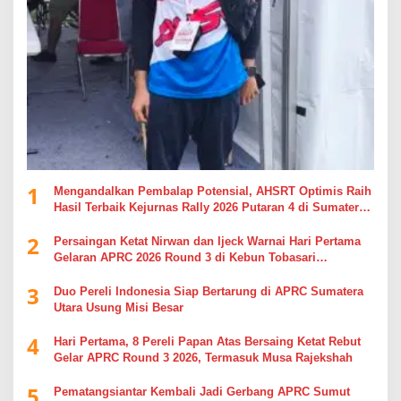
1
Mengandalkan Pembalap Potensial, AHSRT Optimis Raih
Hasil Terbaik Kejurnas Rally 2026 Putaran 4 di Sumatera
Utara
2
Persaingan Ketat Nirwan dan Ijeck Warnai Hari Pertama
Gelaran APRC 2026 Round 3 di Kebun Tobasari
Simalungun
3
Duo Pereli Indonesia Siap Bertarung di APRC Sumatera
Utara Usung Misi Besar
4
Hari Pertama, 8 Pereli Papan Atas Bersaing Ketat Rebut
Gelar APRC Round 3 2026, Termasuk Musa Rajekshah
5
Pematangsiantar Kembali Jadi Gerbang APRC Sumut