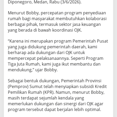
Diponegoro, Medan, Rabu (3/6/2026).
a
O
Menurut Bobby, percepatan program penyediaan
J
K
rumah bagi masyarakat membutuhkan kolaborasi
P
berbagai pihak, termasuk sektor jasa keuangan
e
yang berada di bawah koordinasi OJK.
r
k
“Karena ini merupakan program Pemerintah Pusat
u
a
yang juga didukung pemerintah daerah, kami
t
berharap ada dukungan dari OJK untuk
S
mempercepat pelaksanaannya. Seperti Program
i
Tiga Juta Rumah, kami juga ikut membantu dan
n
e
mendukung,” ujar Bobby.
r
g
Sebagai bentuk dukungan, Pemerintah Provinsi
i
(Pemprov) Sumut telah menyiapkan subsidi Kredit
d
Pemilikan Rumah (KPR). Namun, menurut Bobby,
i
S
masih terdapat sejumlah kendala yang
u
memerlukan dukungan dan sinergi dari OJK agar
m
program tersebut dapat berjalan lebih optimal.
u
t