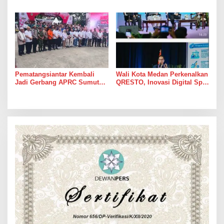
Gelaran APRC 2026 Round 3
Gelar APRC Round 3 2026,
di Kebun Tobasari
Termasuk Musa Rajekshah
Simalungun
Pematangsiantar Kembali
Wali Kota Medan Perkenalkan
Jadi Gerbang APRC Sumut
QRESTO, Inovasi Digital Split
2026, 45 Pereli Siap
Bill Pajak Daerah Pertama di
Taklukkan Lintasan Kebun
Indonesia pada APEKSI
Tobasari Kabupaten
Leadership Dialogue 2026
Simalungun