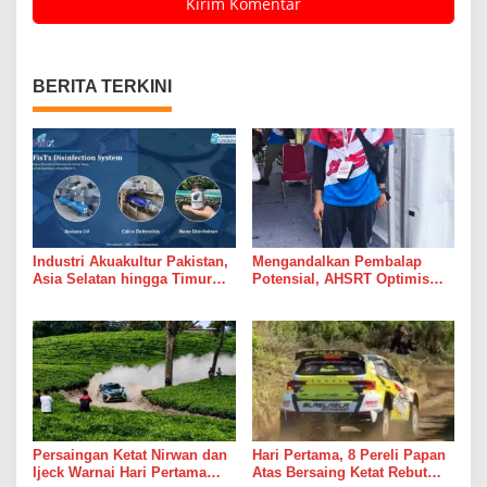
BERITA TERKINI
Industri Akuakultur Pakistan,
Mengandalkan Pembalap
Asia Selatan hingga Timur
Potensial, AHSRT Optimis
Tengah Bersiap Terapkan
Raih Hasil Terbaik Kejurnas
Solusi Terlengkap dari
Rally 2026 Putaran 4 di
Indonesia
Sumatera Utara
Persaingan Ketat Nirwan dan
Hari Pertama, 8 Pereli Papan
Ijeck Warnai Hari Pertama
Atas Bersaing Ketat Rebut