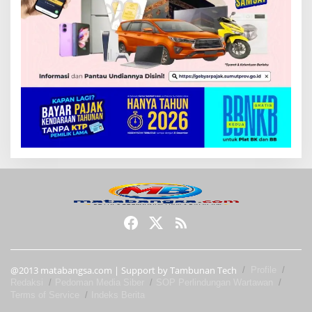
@2013 matabangsa.com | Support by Tambunan Tech
Profile
Redaksi
Pedoman Media Siber
SOP Perlindungan Wartawan
Terms of Service
Indeks Berita