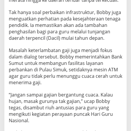
P
e
Tak hanya soal perbaikan infrastruktur, Bobby juga
r
menguatkan perhatian pada kesejahteraan tenaga
b
pendidik. Ia memastikan akan ada tambahan
a
n
penghasilan bagi para guru melalui tunjangan
k
daerah terpencil (Dacil) mulai tahun depan.
a
n
Masalah keterlambatan gaji juga menjadi fokus
d
dalam dialog tersebut. Bobby memerintahkan Bank
i
P
Sumut untuk membangun fasilitas layanan
u
perbankan di Pulau Simuk, setidaknya mesin ATM
l
agar guru tidak perlu menunggu cuaca cerah untuk
a
menerima gaji.
u
S
i
“Jangan sampai gajian bergantung cuaca. Kalau
m
hujan, masak gurunya tak gajian,” ucap Bobby
u
tegas, disambut riuh antusias para guru yang
k
mengikuti kegiatan perayaan puncak Hari Guru
Nasional.