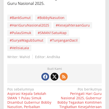
Guru Nasional 2025.
#BankSumut
#BobbyNasution
#HariGuruNasional2025
#KesejahteraanGuru
#PulauSimuk
#SMAN1SatuAtap
#SuryaWagubSumut
#TunjanganDacil
#VelisiaLaia
Writer: Wahid
Editor: Andhika
Ikuti Kami
N
Pos sebelumnya
Pos berikutnya
Aspirasi Kepala Sekolah
Peringati Hari Guru
a
SMAN 1 Pulau Simuk
Nasional 2025, Gubernur
Disambut Gubernur Bobby
Bobby Tegaskan Komitmen
v
Nasution, Perbaikan
Tingkatkan Kesejahteraan