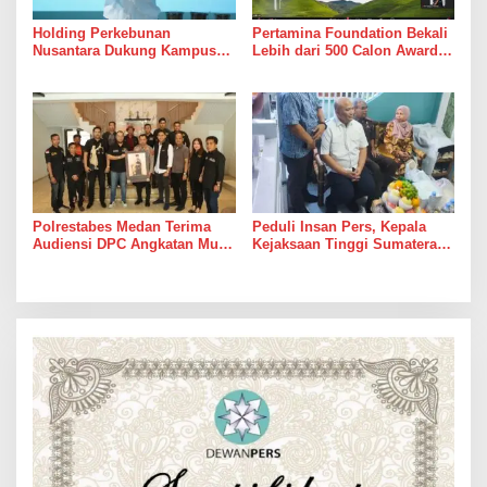
Holding Perkebunan
Pertamina Foundation Bekali
Nusantara Dukung Kampus
Lebih dari 500 Calon Awardee
Berbasis Perkebunan, Arya
Beasiswa Sobat Bumi Hadapi
Sandhiyudha Jadi Mahasiswa
Tahap Wawancara
Angkatan Pertama Magister
ITSI
Polrestabes Medan Terima
Peduli Insan Pers, Kepala
Audiensi DPC Angkatan Muda
Kejaksaan Tinggi Sumatera
Sisingamangaraja XII,
Utara Muhibuddin, S.H., M.H,
Perkuat Sinergitas Jaga
Jenguk Wartawan Yang
Kamtibmas
Sedang Sakit