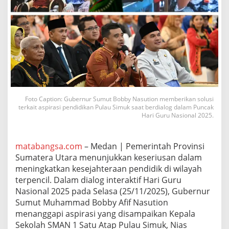
T
u
n
j
a
n
g
a
n
G
u
Foto Caption: Gubernur Sumut Bobby Nasution memberikan solusi
r
terkait aspirasi pendidikan Pulau Simuk saat berdialog dalam Puncak
u
Hari Guru Nasional 2025.
d
a
n
matabangsa.com
– Medan | Pemerintah Provinsi
I
Sumatera Utara menunjukkan keseriusan dalam
n
meningkatkan kesejahteraan pendidik di wilayah
s
terpencil. Dalam dialog interaktif Hari Guru
t
r
Nasional 2025 pada Selasa (25/11/2025), Gubernur
u
Sumut Muhammad Bobby Afif Nasution
k
menanggapi aspirasi yang disampaikan Kepala
s
Sekolah SMAN 1 Satu Atap Pulau Simuk, Nias
i