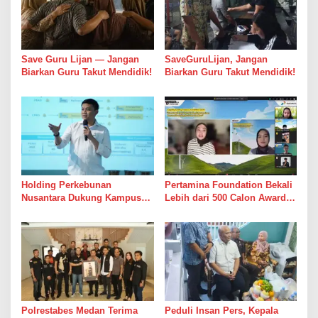
Save Guru Lijan — Jangan
SaveGuruLijan, Jangan
Biarkan Guru Takut Mendidik!
Biarkan Guru Takut Mendidik!
Holding Perkebunan
Pertamina Foundation Bekali
Nusantara Dukung Kampus
Lebih dari 500 Calon Awardee
Berbasis Perkebunan, Arya
Beasiswa Sobat Bumi Hadapi
Sandhiyudha Jadi Mahasiswa
Tahap Wawancara
Angkatan Pertama Magister
ITSI
Polrestabes Medan Terima
Peduli Insan Pers, Kepala