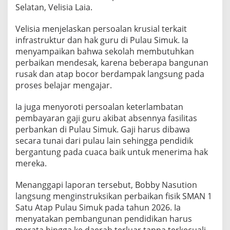
k
Selatan, Velisia Laia.
a
n
Velisia menjelaskan persoalan krusial terkait
B
infrastruktur dan hak guru di Pulau Simuk. Ia
a
menyampaikan bahwa sekolah membutuhkan
n
k
perbaikan mendesak, karena beberapa bangunan
S
rusak dan atap bocor berdampak langsung pada
u
proses belajar mengajar.
m
u
Ia juga menyoroti persoalan keterlambatan
t
B
pembayaran gaji guru akibat absennya fasilitas
a
perbankan di Pulau Simuk. Gaji harus dibawa
n
secara tunai dari pulau lain sehingga pendidik
g
bergantung pada cuaca baik untuk menerima hak
u
mereka.
n
L
a
Menanggapi laporan tersebut, Bobby Nasution
y
langsung menginstruksikan perbaikan fisik SMAN 1
a
Satu Atap Pulau Simuk pada tahun 2026. Ia
n
menyatakan pembangunan pendidikan harus
a
n
merata hingga ke daerah terluar tanpa terkecuali.