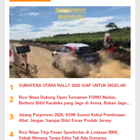
1
SUMATERA UTARA RALLY 2026 SIAP UNTUK DIGELAR
2
Rico Waas Dukung Open Turnamen FORKI Medan,
Berburu Bibit Karateka yang Jago di Arena, Bukan Jago
Berdebat di Kolom Komentar
3
Jelang Porprovsu 2026, KONI Sumut Kebut Pembinaan
Atlet: Jangan Sampai Bibit Emas Pindah Jersey
4
Rico Waas Titip Pesan Sportivitas di Lintasan BMX,
Sebab Menang Tanpa Etika Tak Ada Gunanya