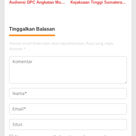
Audiensi DPC Angkatan Muda
Kejaksaan Tinggi Sumatera
Sisingamangaraja XII,
Utara Muhibuddin, S.H., M.H,
Perkuat Sinergitas Jaga
Jenguk Wartawan Yang
Kamtibmas
Sedang Sakit
Tinggalkan Balasan
Alamat email Anda tidak akan dipublikasikan.
Ruas yang wajib
ditandai
*