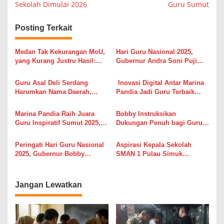
i
Sekolah Dimulai 2026
Guru Sumut
g
Posting Terkait
a
s
Medan Tak Kekurangan MoU,
Hari Guru Nasional 2025,
i
yang Kurang Justru Hasil:
Gubernur Andra Soni Puji
Jangan Sampai Kerja Sama
Dedikasi Guru dalam
p
Bank Hanya Berakhir di
Membangun Generasi Banten
Guru Asal Deli Serdang
Inovasi Digital Antar Marina
o
Ruang Audiensi
Harumkan Nama Daerah,
Pandia Jadi Guru Terbaik
s
Marina Pandia Juara Guru
Sumut 2025 dalam HGN
Inspiratif Sumut 2025
Marina Pandia Raih Juara
Bobby Instruksikan
Guru Inspiratif Sumut 2025,
Dukungan Penuh bagi Guru,
Bukti Inovasi Pembelajaran
Soroti Kasus Viral Guru–
Berbuah Prestasi
Murid di Media Sosial
Peringati Hari Guru Nasional
Aspirasi Kepala Sekolah
2025, Gubernur Bobby
SMAN 1 Pulau Simuk
Tegaskan Komitmen
Disambut Gubernur Bobby
Tingkatkan Kesejahteraan
Nasution, Perbaikan Sekolah
Guru Sumut
Dimulai 2026
Jangan Lewatkan