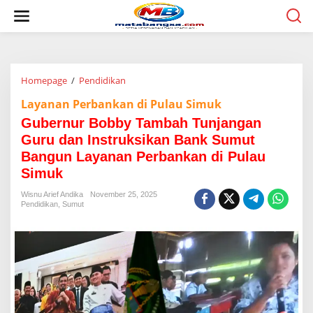
L
e
w
a
t
i
Homepage
/
Pendidikan
G
k
u
e
Layanan Perbankan di Pulau Simuk
b
k
e
o
Gubernur Bobby Tambah Tunjangan
r
n
Guru dan Instruksikan Bank Sumut
n
t
Bangun Layanan Perbankan di Pulau
u
e
r
n
Simuk
B
o
Wisnu Arief Andika
November 25, 2025
Pendidikan
,
Sumut
b
b
y
T
a
m
b
a
h