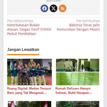
Ikuti Kami
N
Pos sebelumnya
Pos berikutnya
Keterbatasan Bukan
Babinsa Teras Jalin
a
Alasan, Satgas Yonif 310/KK
Komunikasi Dengan Petani
Peduli Pendidikan
v
i
g
Jangan Lewatkan
a
s
i
p
o
s
Ruang Digital: Medan Tempur
Rumah Delizaro Hampir
Baru yang Tak Mengenal
Selesai, Bukti Harapan
Gencatan Senjata
Kadang Datang Bersama
Suara Palu dan Semen