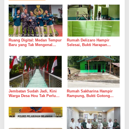
Ruang Digital: Medan Tempur
Rumah Delizaro Hampir
Baru yang Tak Mengenal
Selesai, Bukti Harapan
Gencatan Senjata
Kadang Datang Bersama
Suara Palu dan Semen
Jembatan Sudah Jadi, Kini
Rumah Sakharina Hampir
Warga Desa Hou Tak Perlu
Rampung, Bukti Gotong
Lagi Bertaruh dengan Arus
Royong Masih Lebih Cepat
Sungai
dari Janji Banyak Orang