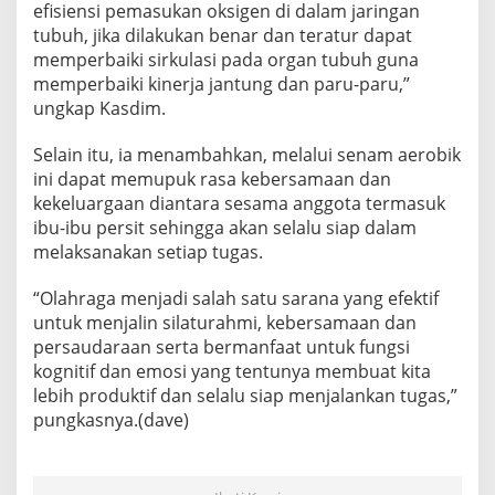
efisiensi pemasukan oksigen di dalam jaringan
a
r
tubuh, jika dilakukan benar dan teratur dapat
S
memperbaiki sirkulasi pada organ tubuh guna
e
memperbaiki kinerja jantung dan paru-paru,”
n
ungkap Kasdim.
a
m
B
Selain itu, ia menambahkan, melalui senam aerobik
e
ini dapat memupuk rasa kebersamaan dan
r
kekeluargaan diantara sesama anggota termasuk
s
ibu-ibu persit sehingga akan selalu siap dalam
a
melaksanakan setiap tugas.
m
a
“Olahraga menjadi salah satu sarana yang efektif
untuk menjalin silaturahmi, kebersamaan dan
persaudaraan serta bermanfaat untuk fungsi
kognitif dan emosi yang tentunya membuat kita
lebih produktif dan selalu siap menjalankan tugas,”
pungkasnya.(dave)