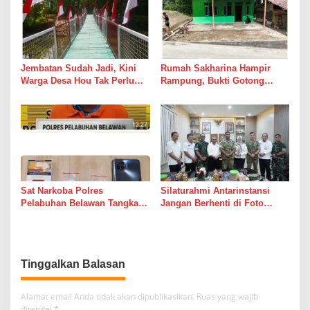
Jembatan Sudah Jadi, Kini
Rumah Sakharina Hampir
Warga Desa Hou Tak Perlu
Rampung, Bukti Gotong
Lagi Bertaruh dengan Arus
Royong Masih Lebih Cepat
Sungai
dari Janji Banyak Orang
Sat Narkoba Polres
Silaturahmi Antarinstansi
Pelabuhan Belawan Tangkap
Jangan Berhenti di Foto
Pengedar Sabu di Belawan I
Bersama
Tinggalkan Balasan
Alamat email Anda tidak akan dipublikasikan.
Ruas yang wajib
ditandai
*