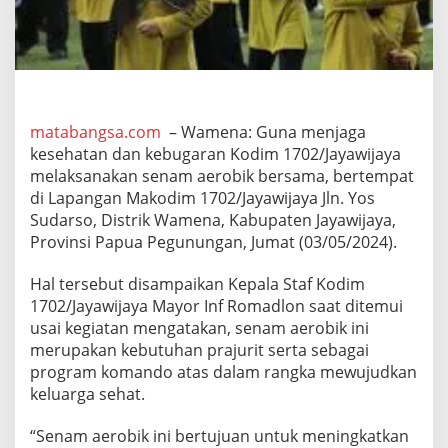
i
,
K
o
d
i
m
matabangsa.com
– Wamena: Guna menjaga
1
kesehatan dan kebugaran Kodim 1702/Jayawijaya
7
0
melaksanakan senam aerobik bersama, bertempat
2
di Lapangan Makodim 1702/Jayawijaya Jln. Yos
/
Sudarso, Distrik Wamena, Kabupaten Jayawijaya,
J
Provinsi Papua Pegunungan, Jumat (03/05/2024).
a
y
a
Hal tersebut disampaikan Kepala Staf Kodim
w
1702/Jayawijaya Mayor Inf Romadlon saat ditemui
i
usai kegiatan mengatakan, senam aerobik ini
j
merupakan kebutuhan prajurit serta sebagai
a
y
program komando atas dalam rangka mewujudkan
a
keluarga sehat.
G
e
“Senam aerobik ini bertujuan untuk meningkatkan
l