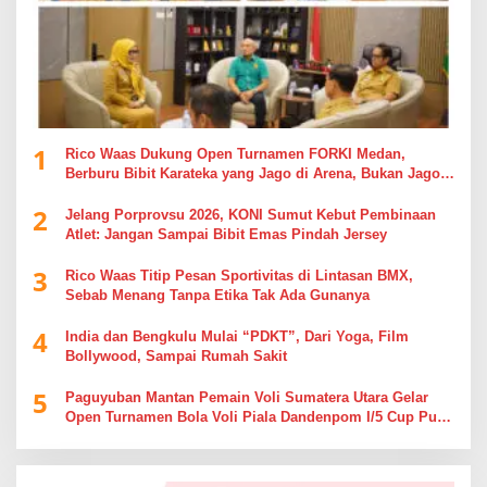
1
Rico Waas Dukung Open Turnamen FORKI Medan,
Berburu Bibit Karateka yang Jago di Arena, Bukan Jago
Berdebat di Kolom Komentar
2
Jelang Porprovsu 2026, KONI Sumut Kebut Pembinaan
Atlet: Jangan Sampai Bibit Emas Pindah Jersey
3
Rico Waas Titip Pesan Sportivitas di Lintasan BMX,
Sebab Menang Tanpa Etika Tak Ada Gunanya
4
India dan Bengkulu Mulai “PDKT”, Dari Yoga, Film
Bollywood, Sampai Rumah Sakit
5
Paguyuban Mantan Pemain Voli Sumatera Utara Gelar
Open Turnamen Bola Voli Piala Dandenpom I/5 Cup Putra
Putri