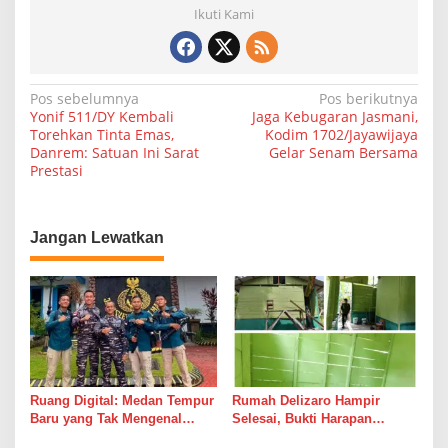
Ikuti Kami
N
Pos sebelumnya
Pos berikutnya
Yonif 511/DY Kembali
Jaga Kebugaran Jasmani,
a
Torehkan Tinta Emas,
Kodim 1702/Jayawijaya
Danrem: Satuan Ini Sarat
Gelar Senam Bersama
v
Prestasi
i
g
a
Jangan Lewatkan
s
i
p
o
s
Ruang Digital: Medan Tempur
Rumah Delizaro Hampir
Baru yang Tak Mengenal
Selesai, Bukti Harapan
Gencatan Senjata
Kadang Datang Bersama