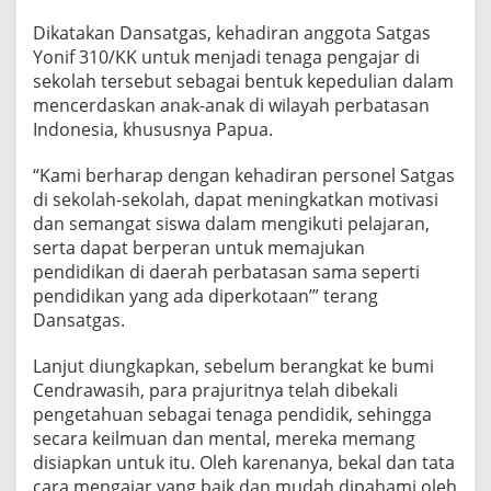
u
Dikatakan Dansatgas, kehadiran anggota Satgas
l
i
Yonif 310/KK untuk menjadi tenaga pengajar di
P
sekolah tersebut sebagai bentuk kepedulian dalam
e
mencerdaskan anak-anak di wilayah perbatasan
n
Indonesia, khususnya Papua.
d
i
d
“Kami berharap dengan kehadiran personel Satgas
i
di sekolah-sekolah, dapat meningkatkan motivasi
k
dan semangat siswa dalam mengikuti pelajaran,
a
serta dapat berperan untuk memajukan
n
pendidikan di daerah perbatasan sama seperti
pendidikan yang ada diperkotaan’” terang
Dansatgas.
Lanjut diungkapkan, sebelum berangkat ke bumi
Cendrawasih, para prajuritnya telah dibekali
pengetahuan sebagai tenaga pendidik, sehingga
secara keilmuan dan mental, mereka memang
disiapkan untuk itu. Oleh karenanya, bekal dan tata
cara mengajar yang baik dan mudah dipahami oleh