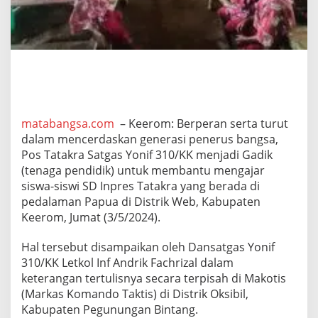
a
s
a
n
,
S
a
t
g
a
matabangsa.com
– Keerom: Berperan serta turut
s
dalam mencerdaskan generasi penerus bangsa,
Y
Pos Tatakra Satgas Yonif 310/KK menjadi Gadik
o
(tenaga pendidik) untuk membantu mengajar
n
siswa-siswi SD Inpres Tatakra yang berada di
i
f
pedalaman Papua di Distrik Web, Kabupaten
3
Keerom, Jumat (3/5/2024).
1
0
Hal tersebut disampaikan oleh Dansatgas Yonif
/
310/KK Letkol Inf Andrik Fachrizal dalam
K
K
keterangan tertulisnya secara terpisah di Makotis
P
(Markas Komando Taktis) di Distrik Oksibil,
e
Kabupaten Pegunungan Bintang.
d