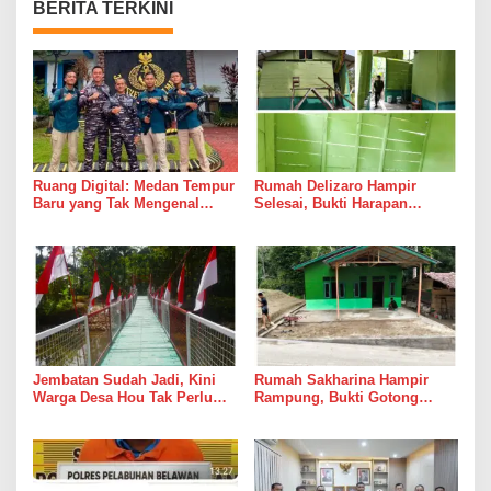
BERITA TERKINI
Ruang Digital: Medan Tempur
Rumah Delizaro Hampir
Baru yang Tak Mengenal
Selesai, Bukti Harapan
Gencatan Senjata
Kadang Datang Bersama
Suara Palu dan Semen
Jembatan Sudah Jadi, Kini
Rumah Sakharina Hampir
Warga Desa Hou Tak Perlu
Rampung, Bukti Gotong
Lagi Bertaruh dengan Arus
Royong Masih Lebih Cepat
Sungai
dari Janji Banyak Orang