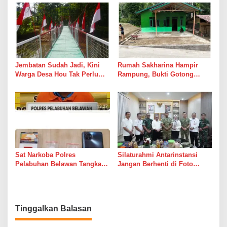
Suara Palu dan Semen
Jembatan Sudah Jadi, Kini
Rumah Sakharina Hampir
Warga Desa Hou Tak Perlu
Rampung, Bukti Gotong
Lagi Bertaruh dengan Arus
Royong Masih Lebih Cepat
Sungai
dari Janji Banyak Orang
Sat Narkoba Polres
Silaturahmi Antarinstansi
Pelabuhan Belawan Tangkap
Jangan Berhenti di Foto
Pengedar Sabu di Belawan I
Bersama
Tinggalkan Balasan