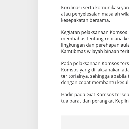
e
Kordinasi serta komunikasi yan
l
atau penyelesaian masalah wi
u
r
kesepakatan bersama.
a
h
Kegiatan pelaksanaan Komsos b
a
membahas tentang rencana kegi
n
lingkungan dan perehapan aula 
D
e
Kamtibmas wilayah binaan terit
l
i
Pada pelaksanaan Komsos terse
T
Komsos yang di laksanakan ada
u
teritorialnya, sehingga apabil
a
B
dengan cepat membantu kesuli
a
r
Hadir pada Giat Komsos terseb
a
tua barat dan perangkat Kepling
t