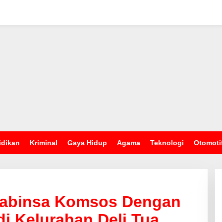
idikan
Kriminal
Gaya Hidup
Agama
Teknologi
Otomoti
 Babinsa Komsos Dengan
di Kelurahan Deli Tua