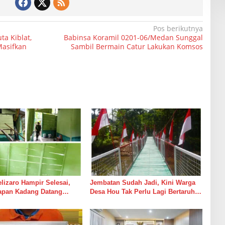
Pos berikutnya
a Kiblat,
Babinsa Koramil 0201-06/Medan Sunggal
Masifkan
Sambil Bermain Catur Lakukan Komsos
izaro Hampir Selesai,
Jembatan Sudah Jadi, Kini Warga
rapan Kadang Datang
Desa Hou Tak Perlu Lagi Bertaruh
Suara Palu dan Semen
dengan Arus Sungai