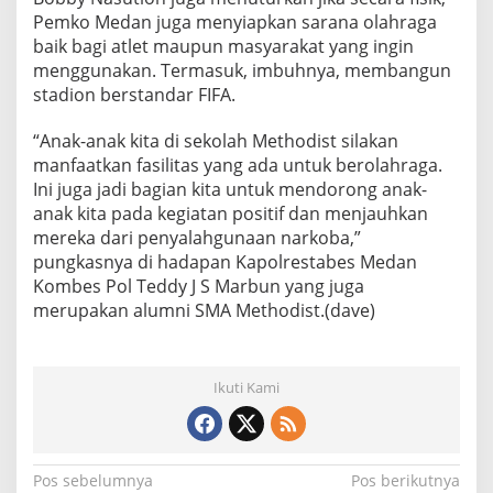
t
Pemko Medan juga menyiapkan sarana olahraga
P
baik bagi atlet maupun masyarakat yang ingin
e
menggunakan. Termasuk, imbuhnya, membangun
r
stadion berstandar FIFA.
a
n
g
“Anak-anak kita di sekolah Methodist silakan
i
manfaatkan fasilitas yang ada untuk berolahraga.
N
Ini juga jadi bagian kita untuk mendorong anak-
a
anak kita pada kegiatan positif dan menjauhkan
r
k
mereka dari penyalahgunaan narkoba,”
o
pungkasnya di hadapan Kapolrestabes Medan
b
Kombes Pol Teddy J S Marbun yang juga
a
merupakan alumni SMA Methodist.(dave)
Ikuti Kami
N
Pos sebelumnya
Pos berikutnya