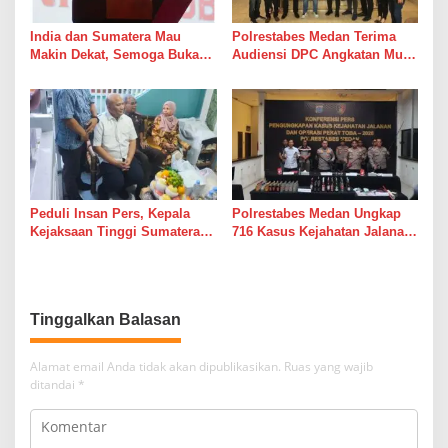
India dan Sumatera Mau
Polrestabes Medan Terima
Makin Dekat, Semoga Bukan
Audiensi DPC Angkatan Muda
Cuma Dekat di Brosur
Sisingamangaraja XII,
Perkuat Sinergitas Jaga
Kamtibmas
Peduli Insan Pers, Kepala
Polrestabes Medan Ungkap
Kejaksaan Tinggi Sumatera
716 Kasus Kejahatan Jalanan
Utara Muhibuddin, S.H., M.H,
dan Hasil Operasi Pekat Toba
Jenguk Wartawan Yang
2026, 906 Tersangka
Sedang Sakit
Diamankan
Tinggalkan Balasan
Alamat email Anda tidak akan dipublikasikan.
Ruas yang wajib
ditandai
*