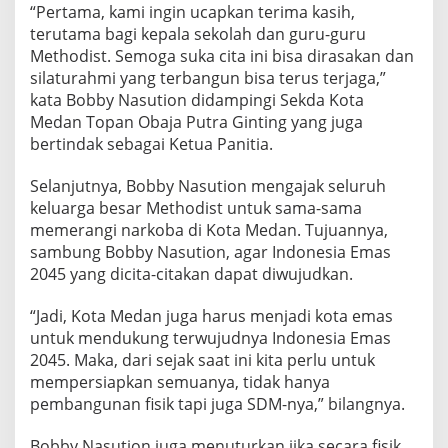
“Pertama, kami ingin ucapkan terima kasih,
A
j
terutama bagi kepala sekolah dan guru-guru
a
Methodist. Semoga suka cita ini bisa dirasakan dan
k
silaturahmi yang terbangun bisa terus terjaga,”
K
kata Bobby Nasution didampingi Sekda Kota
e
l
Medan Topan Obaja Putra Ginting yang juga
u
bertindak sebagai Ketua Panitia.
a
r
Selanjutnya, Bobby Nasution mengajak seluruh
g
keluarga besar Methodist untuk sama-sama
a
B
memerangi narkoba di Kota Medan. Tujuannya,
e
sambung Bobby Nasution, agar Indonesia Emas
s
2045 yang dicita-citakan dapat diwujudkan.
a
r
“Jadi, Kota Medan juga harus menjadi kota emas
M
e
untuk mendukung terwujudnya Indonesia Emas
t
2045. Maka, dari sejak saat ini kita perlu untuk
h
mempersiapkan semuanya, tidak hanya
o
pembangunan fisik tapi juga SDM-nya,” bilangnya.
d
i
s
Bobby Nasution juga menuturkan jika secara fisik,