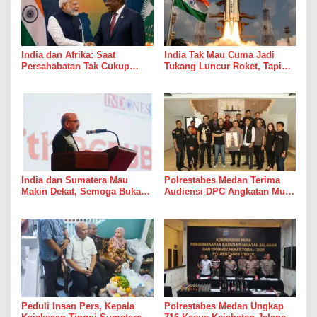
India dan Afrika: Saat
India Tak Mau Cuma Jadi
Persahabatan Tak Cukup
Tukang Luncur Roket, Tapi
Hanya Jadi Bahan Pidato
Mau Jadi Teman Main di Luar
Angkasa
India dan Sumatera Mau
Polrestabes Medan Terima
Makin Dekat, Semoga Bukan
Audiensi DPC Angkatan Muda
Cuma Dekat di Brosur
Sisingamangaraja XII,
Perkuat Sinergitas Jaga
Kamtibmas
Peduli Insan Pers, Kepala
Polrestabes Medan Ungkap