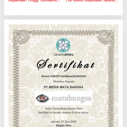
Kejaksaan Tinggi Sumatera
716 Kasus Kejahatan Jalanan
Utara Muhibuddin, S.H., M.H,
dan Hasil Operasi Pekat Toba
Jenguk Wartawan Yang
2026, 906 Tersangka
Sedang Sakit
Diamankan