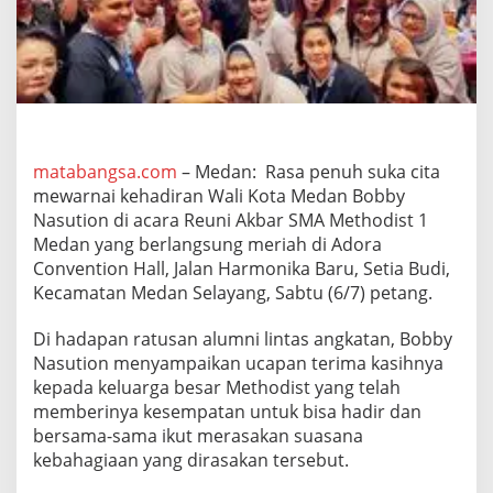
s
i
a
E
m
a
s
2
0
matabangsa.com
– Medan: Rasa penuh suka cita
4
mewarnai kehadiran Wali Kota Medan Bobby
5
Nasution di acara Reuni Akbar SMA Methodist 1
,
Medan yang berlangsung meriah di Adora
B
Convention Hall, Jalan Harmonika Baru, Setia Budi,
o
b
Kecamatan Medan Selayang, Sabtu (6/7) petang.
b
y
Di hadapan ratusan alumni lintas angkatan, Bobby
N
Nasution menyampaikan ucapan terima kasihnya
a
kepada keluarga besar Methodist yang telah
s
u
memberinya kesempatan untuk bisa hadir dan
t
bersama-sama ikut merasakan suasana
i
kebahagiaan yang dirasakan tersebut.
o
n