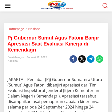
L
e
w
a
t
i
Homepage
/
Nasional
P
k
j
e
Pj Gubernur Sumut Agus Fatoni Banjir
G
k
u
o
Apresiasi Saat Evaluasi Kinerja di
b
n
Kemendagri
e
t
r
e
Bmatabangsa
Januari 12, 2025
n
n
Nasional
u
r
S
u
JAKARTA – Penjabat (Pj) Gubernur Sumatera Utara
m
(Sumut) Agus Fatoni dibanjiri apresiasi dari Tim
u
Evaluasi Inspektorat Jenderal (Itjen) Kementerian
t
Dalam Negeri (Kemendagri). Apresiasi tersebut
A
g
disampaikan usai pemaparan capaian kinerjanya
u
selama periode 24 September 2024 hingga 24
s