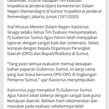
Desember 2024 di hadapan Tim Evaluasi
F
Inspektorat Jenderal (Itjen) Kementerian Dalam
a
Negeri (Kemendagri) di Kantor Inspektorat Jenderal
t
o
Kemendagri, Jakarta, Jumat (10/1/2025)
n
i
Staf Khusus Menteri Dalam Negeri Kastorius
B
Sinaga selaku Ketua Tim Evaluasi menyampaikan,
a
Pj Gubernur Sumut Agus Fatoni telah menyajikan
n
j
laporan dengan sangat baik dan sistematis. Selalu
i
kompak dengan Kepala Organisasi Perangkat
r
Daerah (OPD) dan Bupati/Walikota di Sumut.
A
p
“Yang pasti semua evaluator memuji kesiapan
r
e
bahan paparan Gubernur Sumut, ini kerja sama
s
yang luar biasa bersama OPD-OPD di lingkungan
i
Pemprov Sumut,” ujar Kastorius menyimpulkan.
a
s
Kastorsius juga menyebut Pj Gubernur Sumut
i
S
Agus Fatoni telah bekerja dengan sangat baik guna
a
kemajuan daerah. Bahkan hasil rekomendasi dan
a
masukan pada evaluasi sebelumnya telah
t