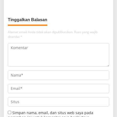
Lagi Sekadar Grup WhatsApp
Jadwal Layanan Call Center
Hisense Care
Tinggalkan Balasan
Alamat email Anda tidak akan dipublikasikan.
Ruas yang wajib
ditandai
*
Simpan nama, email, dan situs web saya pada