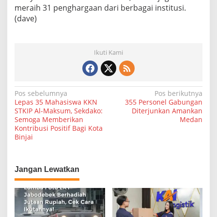
meraih 31 penghargaan dari berbagai institusi.
(dave)
Ikuti Kami
N
Pos sebelumnya
Pos berikutnya
Lepas 35 Mahasiswa KKN
355 Personel Gabungan
a
STKIP Al-Maksum, Sekdako:
Diterjunkan Amankan
Semoga Memberikan
Medan
v
Kontribusi Positif Bagi Kota
i
Binjai
g
a
Jangan Lewatkan
s
i
p