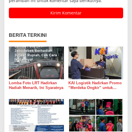
peramban ini untuk komentar saya berikutnya.
BERITA TERKINI
Lomba Foto LRT Hadirkan
KAI Logistik Hadirkan Promo
Hadiah Menarik, Ini Syaratnya
“Merdeka Ongkir” untuk
Pengiriman Paket