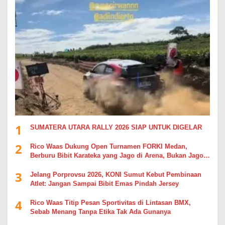
1
SUMATERA UTARA RALLY 2026 SIAP UNTUK DIGELAR
2
Rico Waas Dukung Open Turnamen FORKI Medan,
Berburu Bibit Karateka yang Jago di Arena, Bukan Jago
Berdebat di Kolom Komentar
3
Jelang Porprovsu 2026, KONI Sumut Kebut Pembinaan
Atlet: Jangan Sampai Bibit Emas Pindah Jersey
4
Rico Waas Titip Pesan Sportivitas di Lintasan BMX,
Sebab Menang Tanpa Etika Tak Ada Gunanya