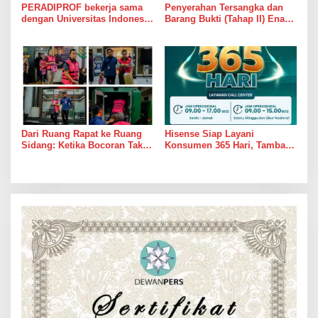
PERADIPROF bekerja sama
Penyerahan Tersangka dan
dengan Universitas Indonesia
Barang Bukti (Tahap II) Enam
(UI) menggelar Pendidikan
Orang Tersangka Perkara
Khusus Profesi Advokat
Korupsi PETRAL, PES dan
(PKPA)
ISC
Dari Ruang Rapat ke Ruang
Hisense Siap Layani
Sidang: Ketika Bocoran Tak
Konsumen 365 Hari, Tambah
Lagi Sekadar Grup WhatsApp
Jadwal Layanan Call Center
Hisense Care