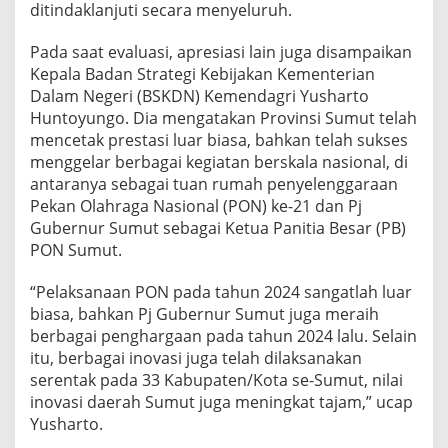
ditindaklanjuti secara menyeluruh.
E
v
a
Pada saat evaluasi, apresiasi lain juga disampaikan
l
Kepala Badan Strategi Kebijakan Kementerian
u
Dalam Negeri (BSKDN) Kemendagri Yusharto
a
Huntoyungo. Dia mengatakan Provinsi Sumut telah
s
i
mencetak prestasi luar biasa, bahkan telah sukses
K
menggelar berbagai kegiatan berskala nasional, di
i
antaranya sebagai tuan rumah penyelenggaraan
n
Pekan Olahraga Nasional (PON) ke-21 dan Pj
e
Gubernur Sumut sebagai Ketua Panitia Besar (PB)
r
j
PON Sumut.
a
d
“Pelaksanaan PON pada tahun 2024 sangatlah luar
i
biasa, bahkan Pj Gubernur Sumut juga meraih
K
berbagai penghargaan pada tahun 2024 lalu. Selain
e
m
itu, berbagai inovasi juga telah dilaksanakan
e
serentak pada 33 Kabupaten/Kota se-Sumut, nilai
n
inovasi daerah Sumut juga meningkat tajam,” ucap
d
Yusharto.
a
g