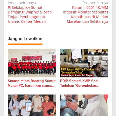
N
Pos sebelumnya
Pos berikutnya
Pj Sekdaprov Sumut
Koramil 0201-10/MM
a
Dampingi Wapres Gibran
Intensif Monitor Stabilitas
Tinjau Pembangunan
Kamtibmas di Medan
v
Islamic Center Medan
Marelan dan Sekitarnya
i
g
a
Jangan Lewatkan
s
i
p
o
s
Sutarto minta Banteng Sumut
PDIP Somasi KWP Soal
Merah FC, harumkan nama
Tuduhan ‘Gerombolan
Sumut di Ajang Soekarno
Sirkus’, Buntut Rapat Komisi
Cup 2026
II di Pimpin Sufmi Dasco
Ahmad