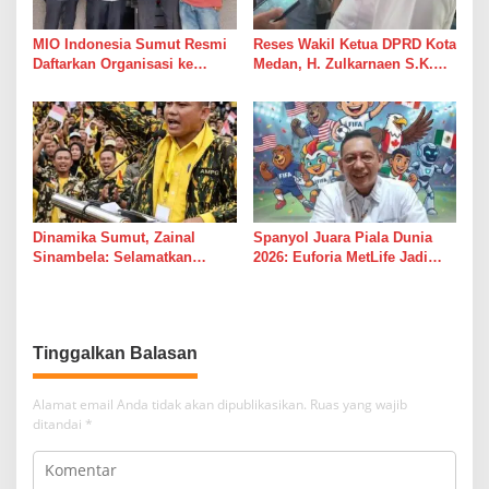
MIO Indonesia Sumut Resmi
Reses Wakil Ketua DPRD Kota
Daftarkan Organisasi ke
Medan, H. Zulkarnaen S.K.M
Kesbangpol, Langkah Awal
Warga Ucapkan Terimakasih,
Perkuat Profesionalisme
Jalan Pimpinan Medan
Media Online
Perjuangan Diaspal Mulus
Dinamika Sumut, Zainal
Spanyol Juara Piala Dunia
Sinambela: Selamatkan
2026: Euforia MetLife Jadi
Golkar dari Broker Politik
Pemicu Kebangkitan PSMS
Medan Menuju Pentas Dunia
Tinggalkan Balasan
Alamat email Anda tidak akan dipublikasikan.
Ruas yang wajib
ditandai
*