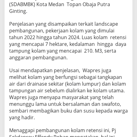
m
(SDABMBK) Kota Medan Topan Obaja Putra
a
Ginting.
n
K
Penjelasan yang disampaikan terkait landscape
o
pembangunan, pekerjaan kolam yang dimulai
l
a
tahun 2022 hingga tahun 2024. Luas kolam retensi
m
yang mencapai 7 hektare, kedalaman hingga daya
R
tampung kolam yang mencapai 210. M3, serta
e
anggaran pembangunan.
t
e
n
Usai mendapatkan penjelasan, Wapres juga
s
melihat kolam yang berfungsi sebagai tangkapan
i
air dari drainase sekitar (kolam lumpur) dan kolam
M
tampungan air sebelum dialirkan ke kolam utama.
a
Wapres juga menyapa masyarakat yang telah
r
t
menunggu lama untuk bersalaman dan swafoto,
u
sembari membagikan buku dan susu kepada warga
b
yang hadir.
u
n
Menaggapi pembangunan kolam retensi ini, Pj
g