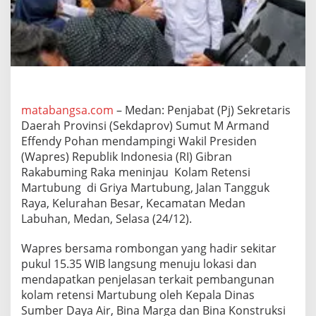
p
i
n
g
i
W
a
p
r
matabangsa.com
– Medan: Penjabat (Pj) Sekretaris
e
Daerah Provinsi (Sekdaprov) Sumut M Armand
s
Effendy Pohan mendampingi Wakil Presiden
G
(Wapres) Republik Indonesia (RI) Gibran
i
Rakabuming Raka meninjau Kolam Retensi
b
r
Martubung di Griya Martubung, Jalan Tangguk
a
Raya, Kelurahan Besar, Kecamatan Medan
n
Labuhan, Medan, Selasa (24/12).
T
i
Wapres bersama rombongan yang hadir sekitar
n
j
pukul 15.35 WIB langsung menuju lokasi dan
a
mendapatkan penjelasan terkait pembangunan
u
kolam retensi Martubung oleh Kepala Dinas
T
Sumber Daya Air, Bina Marga dan Bina Konstruksi
a