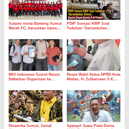
Sutarto minta Banteng Sumut
PDIP Somasi KWP Soal
Merah FC, harumkan nama
Tuduhan ‘Gerombolan
Sumut di Ajang Soekarno
Sirkus’, Buntut Rapat Komisi
Cup 2026
II di Pimpin Sufmi Dasco
Ahmad
MIO Indonesia Sumut Resmi
Reses Wakil Ketua DPRD Kota
Daftarkan Organisasi ke
Medan, H. Zulkarnaen S.K.M
Kesbangpol, Langkah Awal
Warga Ucapkan Terimakasih,
Perkuat Profesionalisme
Jalan Pimpinan Medan
Media Online
Perjuangan Diaspal Mulus
Dinamika Sumut, Zainal
Spanyol Juara Piala Dunia