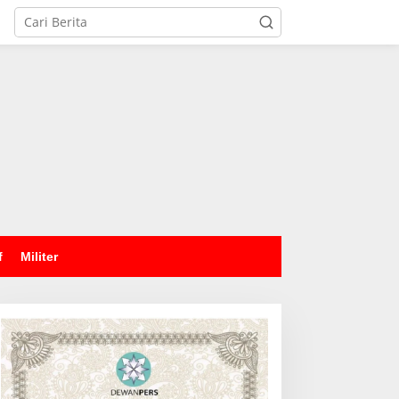
tutup
f
Militer