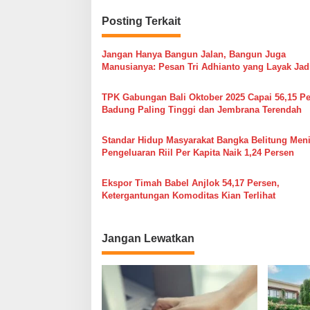
v
Posting Terkait
i
g
Jangan Hanya Bangun Jalan, Bangun Juga
a
Manusianya: Pesan Tri Adhianto yang Layak Jad
s
Tamparan bagi Banyak Kepala Daerah
TPK Gabungan Bali Oktober 2025 Capai 56,15 Pe
i
Badung Paling Tinggi dan Jembrana Terendah
p
o
Standar Hidup Masyarakat Bangka Belitung Meni
Pengeluaran Riil Per Kapita Naik 1,24 Persen
s
Ekspor Timah Babel Anjlok 54,17 Persen,
Ketergantungan Komoditas Kian Terlihat
Jangan Lewatkan