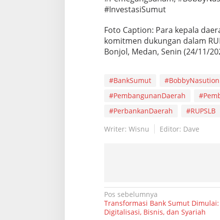
#InvestasiSumut
Foto Caption: Para kepala da
komitmen dukungan dalam RUPS
Bonjol, Medan, Senin (24/11/20
#BankSumut
#BobbyNasution
#PembangunanDaerah
#Pem
#PerbankanDaerah
#RUPSLB
Writer: Wisnu
Editor: Dave
N
Pos sebelumnya
Transformasi Bank Sumut Dimulai:
a
Digitalisasi, Bisnis, dan Syariah