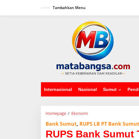
L
Tambahkan Menu
e
w
a
tutup
t
i
k
e
k
o
n
t
e
n
Internasional
Nasional
Sumut
Pend
Homepage
/
Ekonomi
R
U
Bank Sumut
,
RUPS LB PT Bank Sumu
P
S
RUPS Bank Sumut 
B