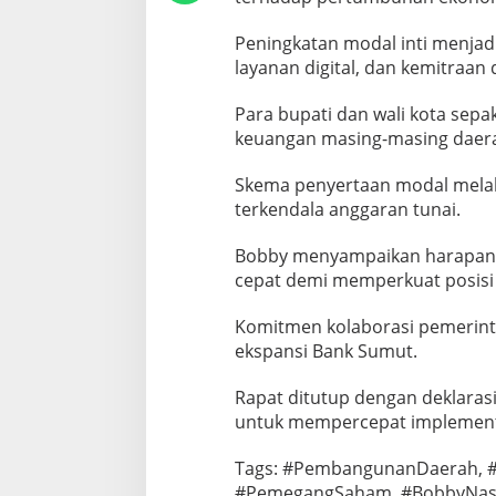
i
D
Peningkatan modal inti menjad
a
layanan digital, dan kemitraan
e
r
Para bupati dan wali kota sep
a
h
keuangan masing-masing daer
Skema penyertaan modal melalu
terkendala anggaran tunai.
Bobby menyampaikan harapan
cepat demi memperkuat posisi 
Komitmen kolaborasi pemerint
ekspansi Bank Sumut.
Rapat ditutup dengan deklaras
untuk mempercepat implementas
Tags: #PembangunanDaerah, 
#PemegangSaham, #BobbyNasu