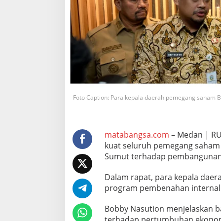
e
m
e
g
a
n
g
S
a
h
a
Foto Caption: Para kepala daerah pemegang saham 
m
P
e
r
matabangsa.com
– Medan | RU
k
kuat seluruh pemegang saham 
u
Sumut terhadap pembangunan
a
t
E
Dalam rapat, para kepala da
k
program pembenahan internal
o
n
Bobby Nasution menjelaskan 
o
m
terhadap pertumbuhan ekonom