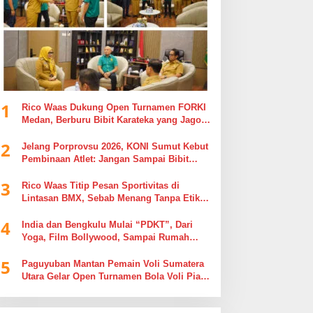
1
Rico Waas Dukung Open Turnamen FORKI
Medan, Berburu Bibit Karateka yang Jago
di Arena, Bukan Jago Berdebat di Kolom
2
Komentar
Jelang Porprovsu 2026, KONI Sumut Kebut
Pembinaan Atlet: Jangan Sampai Bibit
Emas Pindah Jersey
3
Rico Waas Titip Pesan Sportivitas di
Lintasan BMX, Sebab Menang Tanpa Etika
Tak Ada Gunanya
4
India dan Bengkulu Mulai “PDKT”, Dari
Yoga, Film Bollywood, Sampai Rumah
Sakit
5
Paguyuban Mantan Pemain Voli Sumatera
Utara Gelar Open Turnamen Bola Voli Piala
Dandenpom I/5 Cup Putra Putri