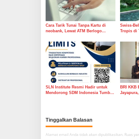
Cara Tarik Tunai Tanpa Kartu di
Swiss-Bel
neobank, Lewat ATM Berlogo
Tropis di
PRIMA dan Indomaret
Road
SLN Institute Resmi Hadir untuk
BRI KKB E
Mendorong SDM Indonesia Tumbuh
Jayapura
Melampaui Batas
Akses Pe
Tinggalkan Balasan
Alamat email Anda tidak akan dipublikasikan.
Ruas yan