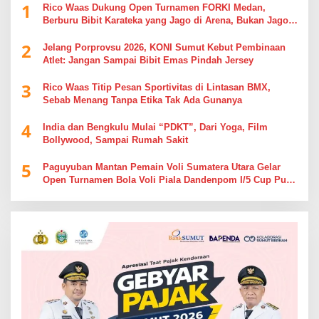
1
Rico Waas Dukung Open Turnamen FORKI Medan,
Berburu Bibit Karateka yang Jago di Arena, Bukan Jago
Berdebat di Kolom Komentar
2
Jelang Porprovsu 2026, KONI Sumut Kebut Pembinaan
Atlet: Jangan Sampai Bibit Emas Pindah Jersey
3
Rico Waas Titip Pesan Sportivitas di Lintasan BMX,
Sebab Menang Tanpa Etika Tak Ada Gunanya
4
India dan Bengkulu Mulai “PDKT”, Dari Yoga, Film
Bollywood, Sampai Rumah Sakit
5
Paguyuban Mantan Pemain Voli Sumatera Utara Gelar
Open Turnamen Bola Voli Piala Dandenpom I/5 Cup Putra
Putri