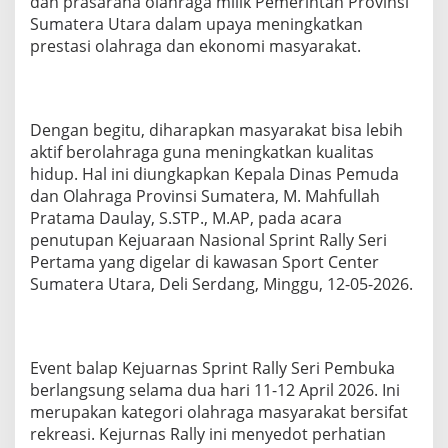
dan prasarana olahraga milik Pemerintah Provinsi
,
Sumatera Utara dalam upaya meningkatkan
K
prestasi olahraga dan ekonomi masyarakat.
a
d
i
s
p
Dengan begitu, diharapkan masyarakat bisa lebih
o
aktif berolahraga guna meningkatkan kualitas
r
hidup. Hal ini diungkapkan Kepala Dinas Pemuda
a
S
dan Olahraga Provinsi Sumatera, M. Mahfullah
u
Pratama Daulay, S.STP., M.AP, pada acara
m
penutupan Kejuaraan Nasional Sprint Rally Seri
u
Pertama yang digelar di kawasan Sport Center
t
:
Sumatera Utara, Deli Serdang, Minggu, 12-05-2026.
S
i
l
a
Event balap Kejuarnas Sprint Rally Seri Pembuka
h
berlangsung selama dua hari 11-12 April 2026. Ini
k
a
merupakan kategori olahraga masyarakat bersifat
n
rekreasi. Kejurnas Rally ini menyedot perhatian
P