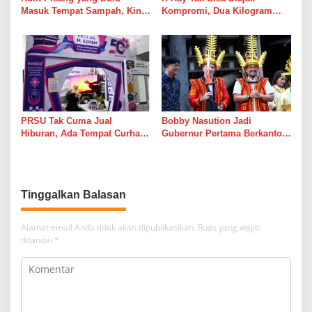
Masuk Tempat Sampah, Kini
Kompromi, Dua Kilogram
Masuk Etalase PRSU
Sabu Terbongkar di Bandara:
Sampai Kapan Negeri Ini Jadi
Jalur Transit Racun?
PRSU Tak Cuma Jual
Bobby Nasution Jadi
Hiburan, Ada Tempat Curhat
Gubernur Pertama Berkantor
Gratis yang Mungkin Lebih
di Nias, Wujudkan Kehadiran
Dibutuhkan daripada Wahana
Nyata Pemerintah untuk
Percepat Pembangunan
Tinggalkan Balasan
Alamat email Anda tidak akan dipublikasikan.
Ruas yang wajib
ditandai
*