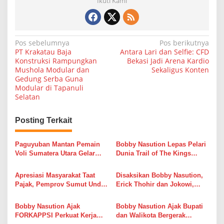
Ikuti Kami
N
Pos sebelumnya
Pos berikutnya
PT Krakatau Baja
Antara Lari dan Selfie: CFD
a
Konstruksi Rampungkan
Bekasi Jadi Arena Kardio
Mushola Modular dan
Sekaligus Konten
v
Gedung Serba Guna
i
Modular di Tapanuli
Selatan
g
a
Posting Terkait
s
i
Paguyuban Mantan Pemain
Bobby Nasution Lepas Pelari
Voli Sumatera Utara Gelar
Dunia Trail of The Kings
p
Open Turnamen Bola Voli
UTMB, Danau Toba Kian
o
Piala Dandenpom I/5 Cup
Mendunia Lewat Sport
Apresiasi Masyarakat Taat
Disaksikan Bobby Nasution,
Putra Putri
Tourism
s
Pajak, Pemprov Sumut Undi
Erick Thohir dan Jokowi,
936 Hadiah Gebyar Pajak
Timnas U-19 Gagal
Triwulan I 2026
Tundukkan Australia
Bobby Nasution Ajak
Bobby Nasution Ajak Bupati
FORKAPPSI Perkuat Kerja
dan Walikota Bergerak