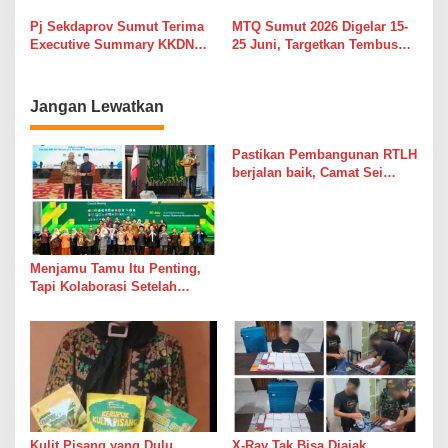
Sama Antarprovinsi, Jaga
Bersama Sukseskan Sensus
Ketersediaan Pangan dan
Ekonomi 2026
Pj Sekdaprov Sumut Terima
MTQ Sumut 2026 Digelar 15-
Kendalikan Inflasi
Executive Summary KKDN
25 Juni, Targetkan Tembus
Sesko TNI, Perkuat Mitigasi
Lima Besar Nasional
Ancaman Megathrust
Jangan Lewatkan
Pastikan Pembangunan RTLH
berjalan baik, Camat Sei
Kepayang Barat Lakukan
Monitoring
Menjamu Tamu Itu Penting,
Tapi Kolaborasi Setelah
Makan Malam Jauh Lebih
Penting
Kulit Pisang yang Dulu
X-Ray Tak Bisa Diajak