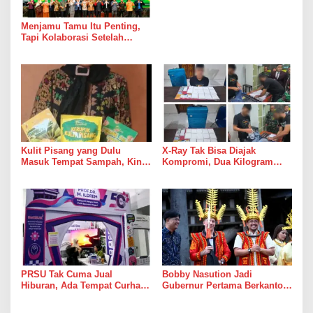
Menjamu Tamu Itu Penting,
Tapi Kolaborasi Setelah
Makan Malam Jauh Lebih
Penting
Kulit Pisang yang Dulu
X-Ray Tak Bisa Diajak
Masuk Tempat Sampah, Kini
Kompromi, Dua Kilogram
Masuk Etalase PRSU
Sabu Terbongkar di Bandara:
Sampai Kapan Negeri Ini Jadi
Jalur Transit Racun?
PRSU Tak Cuma Jual
Bobby Nasution Jadi
Hiburan, Ada Tempat Curhat
Gubernur Pertama Berkantor
Gratis yang Mungkin Lebih
di Nias, Wujudkan Kehadiran
Dibutuhkan daripada Wahana
Nyata Pemerintah untuk