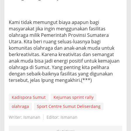
k
P
e
m
Kami tidak memungut biaya apapun bagi
p
masyarakat jika ingin menggunakan fasilitas
r
olahraga milik Pemerintah Provinsi Sumatera
o
Utara. Kita beri ruang seluas-luasnya bagi
v
S
komunitas olahraga dan anak-anak muda untuk
u
berkreativitas. Karena kreativitas dan semangat
m
anak muda bisa jadi energi positif untuk kemajuan
u
olahraga di Sumut. Yang penting kita pelihara
t
dengan sebaik-baiknya fasilitas yang digunakan
tersebut, jelas Ipung mengakhiri.(***)
Kadispora Sumut
Kejurnas sprint rally
olahraga
Sport Centre Sumut Deliserdang
Writer: Ismanan
Editor: Ismanan