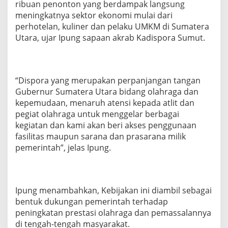
ribuan penonton yang berdampak langsung
a
meningkatnya sektor ekonomi mulai dari
k
a
perhotelan, kuliner dan pelaku UMKM di Sumatera
i
Utara, ujar Ipung sapaan akrab Kadispora Sumut.
F
a
s
i
“Dispora yang merupakan perpanjangan tangan
l
i
Gubernur Sumatera Utara bidang olahraga dan
t
kepemudaan, menaruh atensi kepada atlit dan
a
pegiat olahraga untuk menggelar berbagai
s
kegiatan dan kami akan beri akses penggunaan
O
l
fasilitas maupun sarana dan prasarana milik
a
pemerintah”, jelas Ipung.
h
r
a
g
Ipung menambahkan, Kebijakan ini diambil sebagai
a
M
bentuk dukungan pemerintah terhadap
i
peningkatan prestasi olahraga dan pemassalannya
l
di tengah-tengah masyarakat.
i