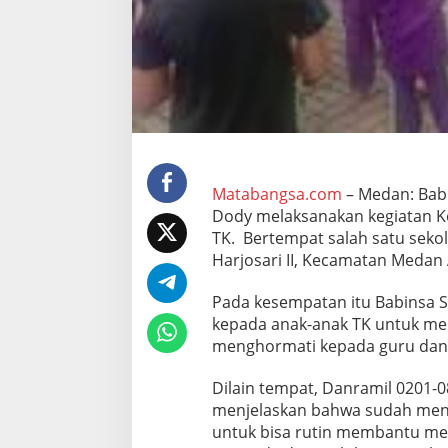
u
a
n
g
k
a
n
W
a
k
t
Matabangsa.com
– Medan: Bab
u
Dody melaksanakan kegiatan K
U
TK. Bertempat salah satu sekol
n
Harjosari II, Kecamatan Medan 
t
u
k
Pada kesempatan itu Babinsa 
B
kepada anak-anak TK untuk mem
e
menghormati kepada guru dan 
r
k
Dilain tempat, Danramil 0201-
o
m
menjelaskan bahwa sudah menj
u
untuk bisa rutin membantu me
n