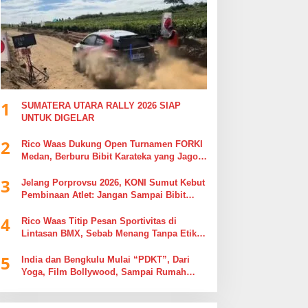
1
SUMATERA UTARA RALLY 2026 SIAP
UNTUK DIGELAR
2
Rico Waas Dukung Open Turnamen FORKI
Medan, Berburu Bibit Karateka yang Jago
di Arena, Bukan Jago Berdebat di Kolom
3
Komentar
Jelang Porprovsu 2026, KONI Sumut Kebut
Pembinaan Atlet: Jangan Sampai Bibit
Emas Pindah Jersey
4
Rico Waas Titip Pesan Sportivitas di
Lintasan BMX, Sebab Menang Tanpa Etika
Tak Ada Gunanya
5
India dan Bengkulu Mulai “PDKT”, Dari
Yoga, Film Bollywood, Sampai Rumah
Sakit