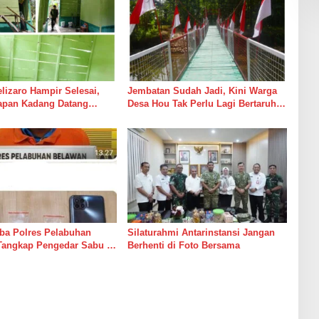
izaro Hampir Selesai,
Jembatan Sudah Jadi, Kini Warga
rapan Kadang Datang
Desa Hou Tak Perlu Lagi Bertaruh
Suara Palu dan Semen
dengan Arus Sungai
ba Polres Pelabuhan
Silaturahmi Antarinstansi Jangan
Tangkap Pengedar Sabu di
Berhenti di Foto Bersama