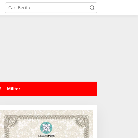
tutup
f
Militer