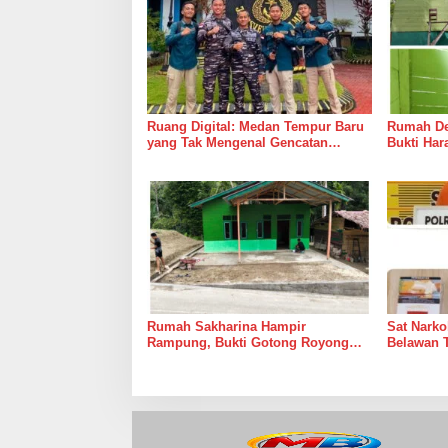
Ruang Digital: Medan Tempur Baru
Rumah Del
yang Tak Mengenal Gencatan
Bukti Ha
Senjata
Bersama 
Rumah Sakharina Hampir
Sat Narko
Rampung, Bukti Gotong Royong
Belawan 
Masih Lebih Cepat dari Janji
Belawan I
Banyak Orang