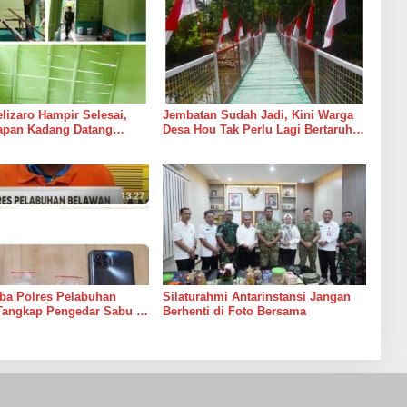
izaro Hampir Selesai,
Jembatan Sudah Jadi, Kini Warga
rapan Kadang Datang
Desa Hou Tak Perlu Lagi Bertaruh
Suara Palu dan Semen
dengan Arus Sungai
ba Polres Pelabuhan
Silaturahmi Antarinstansi Jangan
Tangkap Pengedar Sabu di
Berhenti di Foto Bersama