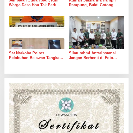
Jembatan Sudah Jadi, Kini
Rumah Sakharina Hampir
Warga Desa Hou Tak Perlu
Rampung, Bukti Gotong
Lagi Bertaruh dengan Arus
Royong Masih Lebih Cepat
Sungai
dari Janji Banyak Orang
Sat Narkoba Polres
Silaturahmi Antarinstansi
Pelabuhan Belawan Tangkap
Jangan Berhenti di Foto
Pengedar Sabu di Belawan I
Bersama