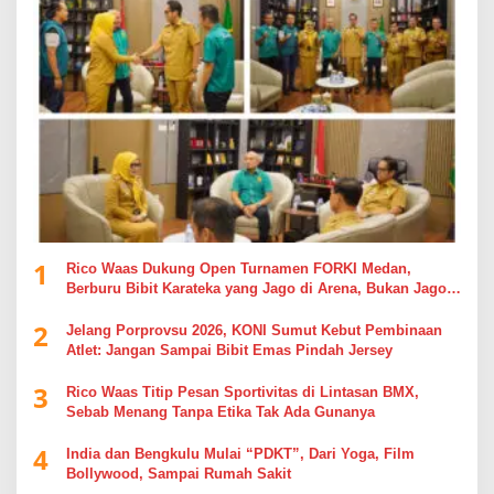
1
Rico Waas Dukung Open Turnamen FORKI Medan,
Berburu Bibit Karateka yang Jago di Arena, Bukan Jago
Berdebat di Kolom Komentar
2
Jelang Porprovsu 2026, KONI Sumut Kebut Pembinaan
Atlet: Jangan Sampai Bibit Emas Pindah Jersey
3
Rico Waas Titip Pesan Sportivitas di Lintasan BMX,
Sebab Menang Tanpa Etika Tak Ada Gunanya
4
India dan Bengkulu Mulai “PDKT”, Dari Yoga, Film
Bollywood, Sampai Rumah Sakit