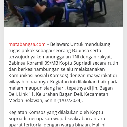
l
a
l
u
H
a
d
i
r
matabangsa.com
– Belawan: Untuk mendukung
d
tugas pokok sebagai seorang Babinsa serta
i
terwujudnya kemanunggalan TNI dengan rakyat,
T
Babinsa Koramil 09/MB Koptu Supriadi secara rutin
e
dan berkesinambungan selalu melaksanakan
n
g
Komunikasi Sosial (Komsos) dengan masyarakat di
a
wilayah binaannya. Kegiatan ini dilakukan baik pada
h
malam maupun siang hari, tepatnya di Jln. Bagan
W
Deli, Link 11, Kelurahan Bagan Deli, Kecamatan
a
r
Medan Belawan, Senin (1/07/2024).
g
a
Kegiatan Komsos yang dilakukan oleh Koptu
,
Supriadi merupakan wujud keakraban antara
J
aparat teritorial dengan warga binaan. Hal ini
a