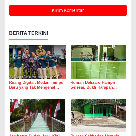
BERITA TERKINI
Ruang Digital: Medan Tempur
Rumah Delizaro Hampir
Baru yang Tak Mengenal
Selesai, Bukti Harapan
Gencatan Senjata
Kadang Datang Bersama
Suara Palu dan Semen