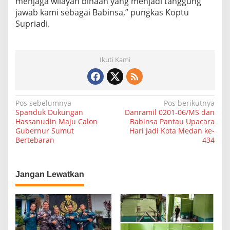
menjaga wilayah binaan yang menjadi tanggung
n
jawab kami sebagai Babinsa,” pungkas Koptu
Supriadi.
Ikuti Kami
N
Pos sebelumnya
Pos berikutnya
Spanduk Dukungan
Danramil 0201-06/MS dan
a
Hassanudin Maju Calon
Babinsa Pantau Upacara
Gubernur Sumut
Hari Jadi Kota Medan ke-
v
Bertebaran
434
i
g
a
Jangan Lewatkan
s
i
p