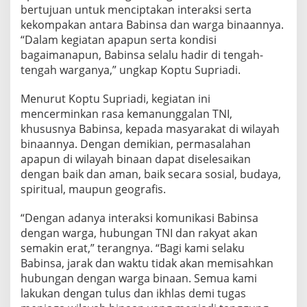
g
bertujuan untuk menciptakan interaksi serta
a
kekompakan antara Babinsa dan warga binaannya.
K
“Dalam kegiatan apapun serta kondisi
e
bagaimanapun, Babinsa selalu hadir di tengah-
k
tengah warganya,” ungkap Koptu Supriadi.
o
m
p
Menurut Koptu Supriadi, kegiatan ini
a
mencerminkan rasa kemanunggalan TNI,
k
khususnya Babinsa, kepada masyarakat di wilayah
a
binaannya. Dengan demikian, permasalahan
n
d
apapun di wilayah binaan dapat diselesaikan
a
dengan baik dan aman, baik secara sosial, budaya,
n
spiritual, maupun geografis.
K
e
“Dengan adanya interaksi komunikasi Babinsa
b
e
dengan warga, hubungan TNI dan rakyat akan
r
semakin erat,” terangnya. “Bagi kami selaku
s
Babinsa, jarak dan waktu tidak akan memisahkan
a
hubungan dengan warga binaan. Semua kami
m
a
lakukan dengan tulus dan ikhlas demi tugas
a