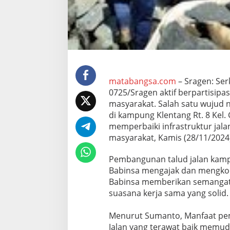
G
u
n
a
M
e
m
p
e
matabangsa.com
– Sragen: Se
r
0725/Sragen aktif berpartisip
k
masyarakat. Salah satu wujud 
o
di kampung Klentang Rt. 8 Kel.
k
o
memperbaiki infrastruktur jal
h
masyarakat, Kamis (28/11/2024)
I
n
Pembangunan talud jalan kampu
f
Babinsa mengajak dan mengkoord
r
a
Babinsa memberikan semangat 
s
suasana kerja sama yang solid.
t
r
Menurut Sumanto, Manfaat pem
u
Jalan yang terawat baik memud
k