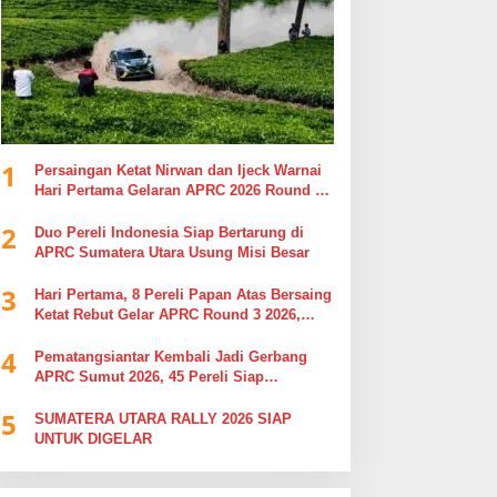
1
Persaingan Ketat Nirwan dan Ijeck Warnai
Hari Pertama Gelaran APRC 2026 Round 3
di Kebun Tobasari Simalungun
2
Duo Pereli Indonesia Siap Bertarung di
APRC Sumatera Utara Usung Misi Besar
3
Hari Pertama, 8 Pereli Papan Atas Bersaing
Ketat Rebut Gelar APRC Round 3 2026,
Termasuk Musa Rajekshah
4
Pematangsiantar Kembali Jadi Gerbang
APRC Sumut 2026, 45 Pereli Siap
Taklukkan Lintasan Kebun Tobasari
5
Kabupaten Simalungun
SUMATERA UTARA RALLY 2026 SIAP
UNTUK DIGELAR