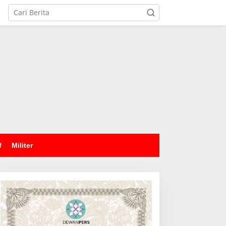
tutup
f
Militer