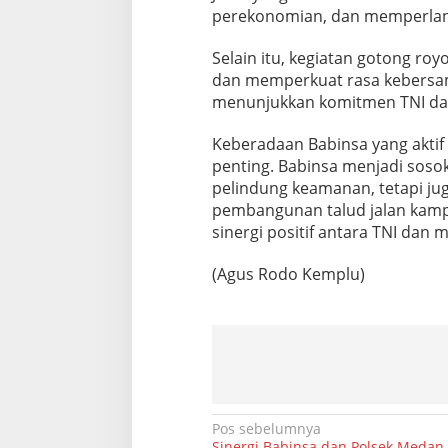
t
perekonomian, dan memperlanca
u
r
Selain itu, kegiatan gotong roy
D
dan memperkuat rasa kebersama
e
menunjukkan komitmen TNI d
s
a
Keberadaan Babinsa yang aktif 
penting. Babinsa menjadi sosok
pelindung keamanan, tetapi j
pembangunan talud jalan kampu
sinergi positif antara TNI dan 
(Agus Rodo Kemplu)
N
Pos sebelumnya
Sinergi Babinsa dan Polsek Medan