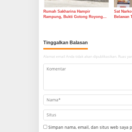
Rumah Sakharina Hampir
Sat Narko
Rampung, Bukti Gotong Royong
Belawan 
Masih Lebih Cepat dari Janji
Belawan I
Banyak Orang
Tinggalkan Balasan
Alamat email Anda tidak akan dipublikasikan.
Ruas yan
Simpan nama, email, dan situs web saya 