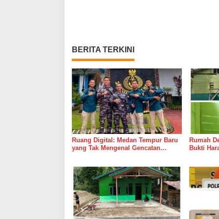
BERITA TERKINI
Ruang Digital: Medan Tempur Baru
Rumah Del
yang Tak Mengenal Gencatan
Bukti Ha
Senjata
Bersama 