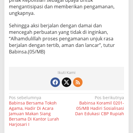
pihak Kepolisian sebagai upaya untuk
mengantisipasi dan memberikan pengamanan,
ungkapnya.
Sehingga aksi berjalan dengan damai dan
mencegah perbuatan yang tidak di inginkan,
“Alhamdulillah proses pengamanan unjuk rasa
berjalan dengan tertib, aman dan lancar”, tutur
Babinsa.(05/MB)
Ikuti Kami
N
Pos sebelumnya
Pos berikutnya
Babinsa Bersama Tokoh
Babinsa Koramil 0201-
a
Agama, Hadir Di Acara
05/MB Hadiri Sosialisasi
Jamuan Makan Siang
Dan Edukasi CBP Rupiah
v
Bersama Di Kantor Lurah
i
Harjosari I
g