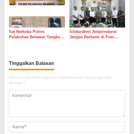
Sat Narkoba Polres
Silaturahmi Antarinstansi
Pelabuhan Belawan Tangkap
Jangan Berhenti di Foto
Pengedar Sabu di Belawan I
Bersama
Tinggalkan Balasan
Alamat email Anda tidak akan dipublikasikan.
Ruas yang wajib
ditandai
*