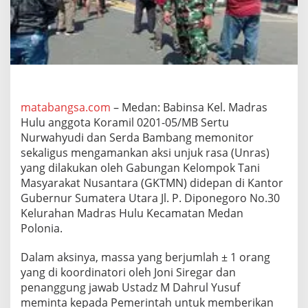
r
a
s
H
u
l
u
M
e
matabangsa.com
– Medan: Babinsa Kel. Madras
m
Hulu anggota Koramil 0201-05/MB Sertu
o
Nurwahyudi dan Serda Bambang memonitor
n
sekaligus mengamankan aksi unjuk rasa (Unras)
i
yang dilakukan oleh Gabungan Kelompok Tani
t
o
Masyarakat Nusantara (GKTMN) didepan di Kantor
r
Gubernur Sumatera Utara Jl. P. Diponegoro No.30
A
Kelurahan Madras Hulu Kecamatan Medan
k
Polonia.
s
i
U
Dalam aksinya, massa yang berjumlah ± 1 orang
n
yang di koordinatori oleh Joni Siregar dan
j
penanggung jawab Ustadz M Dahrul Yusuf
u
meminta kepada Pemerintah untuk memberikan
k