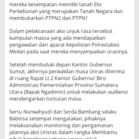
R
mereka kesempatan memiliki tanah Eks
a
Perkebunan yang merupakan Tanah Negara dan
s
membubarkan PTPN2 dan PTPN1
a
D
Dalam pelaksanaan aksi unjuk rasa tersebut
i
D
kumpulan massa yang ada mendapatkan
e
pengawalan dari aparat Kepolisian Polrestabes
p
Medan pada saat mereka menyampaikan orasinya.
a
n
Setelah menduduki depan Kantor Gubernur
K
a
Sumut, akhirnya perwakilan masa Unras diterima
n
di ruang Rapat Lt.2 Kantor Gubernur Biro
t
Administrasi Pemerintahan Provinsi Sumatera
o
Utara (Bapak Ngadimin) untuk melakukan audiensi
r
mendengarkan tuntutan masa.
G
u
b
Sertu Nurwahyudi dan Serda Bambang selaku
s
Babinsa setempat mengatakan, pihaknya
u
melaksanakan monitoring dan pengamanan
jalannya aksi Unsras dalam rangka Membantu