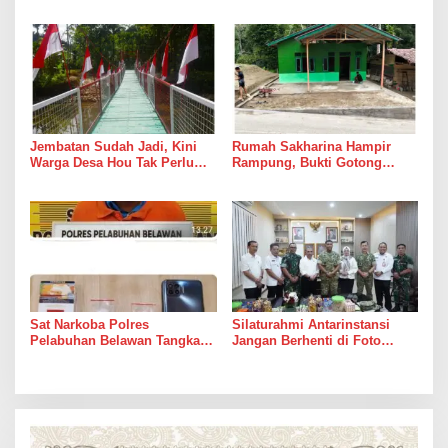
Gencatan Senjata
Kadang Datang Bersama
Suara Palu dan Semen
Jembatan Sudah Jadi, Kini
Rumah Sakharina Hampir
Warga Desa Hou Tak Perlu
Rampung, Bukti Gotong
Lagi Bertaruh dengan Arus
Royong Masih Lebih Cepat
Sungai
dari Janji Banyak Orang
Sat Narkoba Polres
Silaturahmi Antarinstansi
Pelabuhan Belawan Tangkap
Jangan Berhenti di Foto
Pengedar Sabu di Belawan I
Bersama