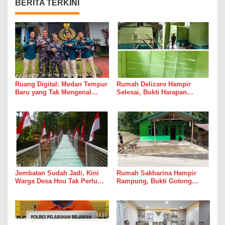
BERITA TERKINI
Ruang Digital: Medan Tempur
Rumah Delizaro Hampir
Baru yang Tak Mengenal
Selesai, Bukti Harapan
Gencatan Senjata
Kadang Datang Bersama
Suara Palu dan Semen
Jembatan Sudah Jadi, Kini
Rumah Sakharina Hampir
Warga Desa Hou Tak Perlu
Rampung, Bukti Gotong
Lagi Bertaruh dengan Arus
Royong Masih Lebih Cepat
Sungai
dari Janji Banyak Orang