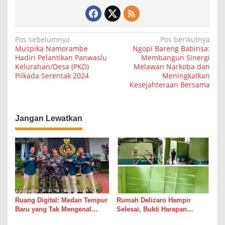
N
Pos sebelumnya
Pos berikutnya
Muspika Namorambe
Ngopi Bareng Babinsa:
a
Hadiri Pelantikan Panwaslu
Membangun Sinergi
Kelurahan/Desa (PKD)
Melawan Narkoba dan
v
Pilkada Serentak 2024
Meningkatkan
i
Kesejahteraan Bersama
g
a
Jangan Lewatkan
s
i
p
o
s
Ruang Digital: Medan Tempur
Rumah Delizaro Hampir
Baru yang Tak Mengenal
Selesai, Bukti Harapan
Gencatan Senjata
Kadang Datang Bersama