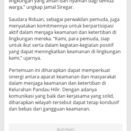
lingkungan yang aman dan nyaman bagi semua
a
warga,” ungkap Jamal Siregar.
n
T
Saudara Riduan, sebagai perwakilan pemuda, juga
o
k
menyatakan komitmennya untuk berpartisipasi
o
aktif dalam menjaga keamanan dan ketertiban di
h
lingkungan mereka. “Kami, para pemuda, siap
M
untuk ikut serta dalam kegiatan-kegiatan positif
a
yang dapat meningkatkan keamanan di lingkungan
s
y
kami,” ujarnya.
a
r
Pertemuan ini diharapkan dapat memperkuat
a
sinergi antara aparat keamanan dan masyarakat
k
dalam menjaga keamanan dan ketertiban di
a
t
Kelurahan Pandau Hilir. Dengan adanya
komunikasi yang baik dan kerjasama yang solid,
diharapkan wilayah tersebut dapat tetap kondusif
dan bebas dari gangguan keamanan.
Ikuti Kami