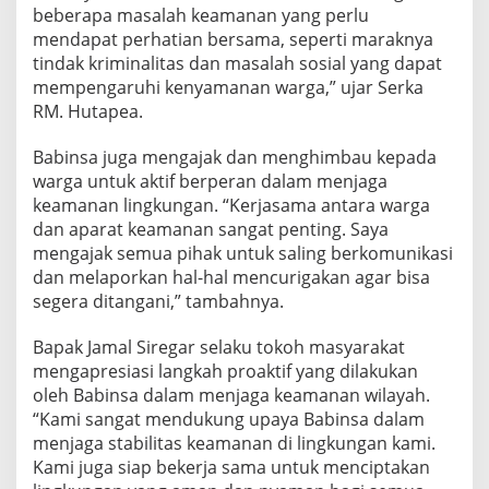
h
beberapa masalah keamanan yang perlu
a
mendapat perhatian bersama, seperti maraknya
s
tindak kriminalitas dan masalah sosial yang dapat
K
mempengaruhi kenyamanan warga,” ujar Serka
e
RM. Hutapea.
a
m
a
Babinsa juga mengajak dan menghimbau kepada
n
warga untuk aktif berperan dalam menjaga
a
keamanan lingkungan. “Kerjasama antara warga
n
dan aparat keamanan sangat penting. Saya
L
i
mengajak semua pihak untuk saling berkomunikasi
n
dan melaporkan hal-hal mencurigakan agar bisa
g
segera ditangani,” tambahnya.
k
u
Bapak Jamal Siregar selaku tokoh masyarakat
n
g
mengapresiasi langkah proaktif yang dilakukan
a
oleh Babinsa dalam menjaga keamanan wilayah.
n
“Kami sangat mendukung upaya Babinsa dalam
d
menjaga stabilitas keamanan di lingkungan kami.
e
n
Kami juga siap bekerja sama untuk menciptakan
g