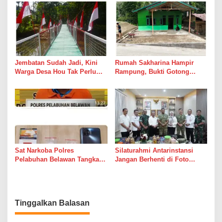
Suara Palu dan Semen
Jembatan Sudah Jadi, Kini
Rumah Sakharina Hampir
Warga Desa Hou Tak Perlu
Rampung, Bukti Gotong
Lagi Bertaruh dengan Arus
Royong Masih Lebih Cepat
Sungai
dari Janji Banyak Orang
Sat Narkoba Polres
Silaturahmi Antarinstansi
Pelabuhan Belawan Tangkap
Jangan Berhenti di Foto
Pengedar Sabu di Belawan I
Bersama
Tinggalkan Balasan