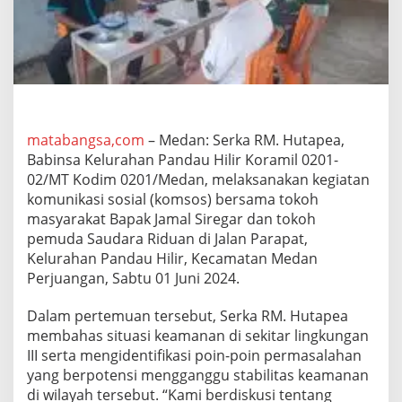
d
a
u
H
i
l
i
r
S
matabangsa,com
– Medan: Serka RM. Hutapea,
e
Babinsa Kelurahan Pandau Hilir Koramil 0201-
r
02/MT Kodim 0201/Medan, melaksanakan kegiatan
k
komunikasi sosial (komsos) bersama tokoh
a
masyarakat Bapak Jamal Siregar dan tokoh
R
M
pemuda Saudara Riduan di Jalan Parapat,
.
Kelurahan Pandau Hilir, Kecamatan Medan
H
Perjuangan, Sabtu 01 Juni 2024.
u
t
Dalam pertemuan tersebut, Serka RM. Hutapea
a
p
membahas situasi keamanan di sekitar lingkungan
e
III serta mengidentifikasi poin-poin permasalahan
a
yang berpotensi mengganggu stabilitas keamanan
B
di wilayah tersebut. “Kami berdiskusi tentang
a