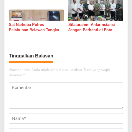
Sat Narkoba Polres
Silaturahmi Antarinstansi
Pelabuhan Belawan Tangkap
Jangan Berhenti di Foto
Pengedar Sabu di Belawan I
Bersama
Tinggalkan Balasan
Alamat email Anda tidak akan dipublikasikan.
Ruas yang wajib
ditandai
*