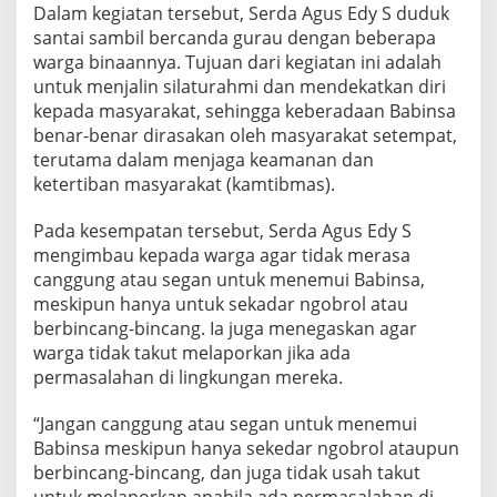
Dalam kegiatan tersebut, Serda Agus Edy S duduk
l
d
santai sambil bercanda gurau dengan beberapa
e
warga binaannya. Tujuan dari kegiatan ini adalah
n
untuk menjalin silaturahmi dan mendekatkan diri
g
kepada masyarakat, sehingga keberadaan Babinsa
a
n
benar-benar dirasakan oleh masyarakat setempat,
W
terutama dalam menjaga keamanan dan
a
ketertiban masyarakat (kamtibmas).
r
g
Pada kesempatan tersebut, Serda Agus Edy S
a
d
mengimbau kepada warga agar tidak merasa
i
canggung atau segan untuk menemui Babinsa,
W
meskipun hanya untuk sekadar ngobrol atau
a
berbincang-bincang. Ia juga menegaskan agar
r
warga tidak takut melaporkan jika ada
u
n
permasalahan di lingkungan mereka.
g
K
“Jangan canggung atau segan untuk menemui
o
Babinsa meskipun hanya sekedar ngobrol ataupun
p
berbincang-bincang, dan juga tidak usah takut
i