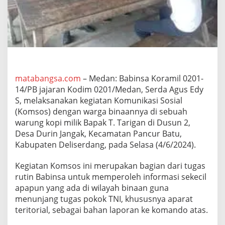
1
4
/
P
B
J
a
l
i
matabangsa.com
– Medan: Babinsa Koramil 0201-
n
14/PB jajaran Kodim 0201/Medan, Serda Agus Edy
K
S, melaksanakan kegiatan Komunikasi Sosial
o
(Komsos) dengan warga binaannya di sebuah
m
warung kopi milik Bapak T. Tarigan di Dusun 2,
u
n
Desa Durin Jangak, Kecamatan Pancur Batu,
i
Kabupaten Deliserdang, pada Selasa (4/6/2024).
k
a
Kegiatan Komsos ini merupakan bagian dari tugas
s
rutin Babinsa untuk memperoleh informasi sekecil
i
S
apapun yang ada di wilayah binaan guna
o
menunjang tugas pokok TNI, khususnya aparat
s
teritorial, sebagai bahan laporan ke komando atas.
i
a