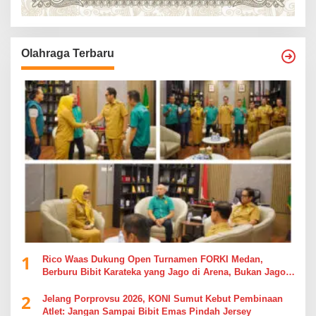
Olahraga Terbaru
1
Rico Waas Dukung Open Turnamen FORKI Medan,
Berburu Bibit Karateka yang Jago di Arena, Bukan Jago
Berdebat di Kolom Komentar
2
Jelang Porprovsu 2026, KONI Sumut Kebut Pembinaan
Atlet: Jangan Sampai Bibit Emas Pindah Jersey