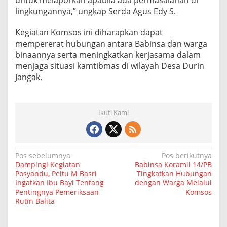
untuk melaporkan apabila ada permasalahan di
lingkungannya,” ungkap Serda Agus Edy S.
Kegiatan Komsos ini diharapkan dapat
mempererat hubungan antara Babinsa dan warga
binaannya serta meningkatkan kerjasama dalam
menjaga situasi kamtibmas di wilayah Desa Durin
Jangak.
Ikuti Kami
N
Pos sebelumnya
Pos berikutnya
Dampingi Kegiatan
Babinsa Koramil 14/PB
a
Posyandu, Peltu M Basri
Tingkatkan Hubungan
Ingatkan Ibu Bayi Tentang
dengan Warga Melalui
v
Pentingnya Pemeriksaan
Komsos
i
Rutin Balita
g