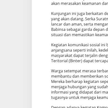
m
akan merasakan keamanan dan
b
a
Kunjungan ini juga berkaitan 
k
yang akan datang. Serka Sura
lancar dan aman, serta menga
Babinsa sebagai garda depan d
situasi dan memastikan keama
Kegiatan komunikasi sosial ini
anjangsana seperti inilah, ke
masyarakat dapat terjalin den
Teritorial (Binter) dapat terca
Warga setempat merasa terbant
membantu dan memberikan solu
Mereka berharap kegiatan seper
menjaga hubungan yang sudah t
informasi yang didapat dari 
tugasnya untuk menjaga keaman
Dengan adanya kegiatan Komso