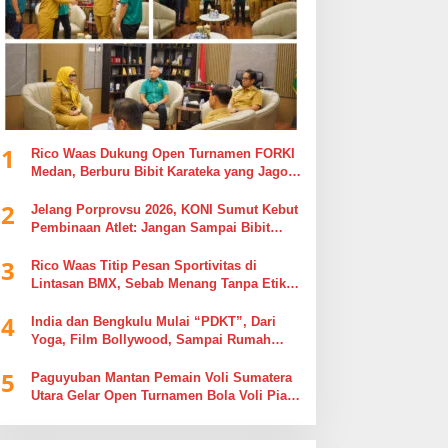
1
Rico Waas Dukung Open Turnamen FORKI
Medan, Berburu Bibit Karateka yang Jago
di Arena, Bukan Jago Berdebat di Kolom
2
Komentar
Jelang Porprovsu 2026, KONI Sumut Kebut
Pembinaan Atlet: Jangan Sampai Bibit
Emas Pindah Jersey
3
Rico Waas Titip Pesan Sportivitas di
Lintasan BMX, Sebab Menang Tanpa Etika
Tak Ada Gunanya
4
India dan Bengkulu Mulai “PDKT”, Dari
Yoga, Film Bollywood, Sampai Rumah
Sakit
5
Paguyuban Mantan Pemain Voli Sumatera
Utara Gelar Open Turnamen Bola Voli Piala
Dandenpom I/5 Cup Putra Putri