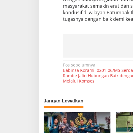
masyarakat semakin erat dan so
kondusif di wilayah Patumbak-
tugasnya dengan baik demi ke
N
Pos sebelumnya
Babinsa Koramil 0201-06/MS Serd
a
Rambe Jalin Hubungan Baik denga
Melalui Komsos
v
i
g
Jangan Lewatkan
a
s
i