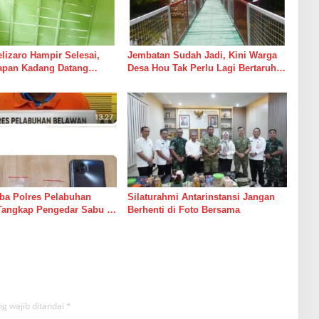
izaro Hampir Selesai,
Jembatan Sudah Jadi, Kini Warga
rapan Kadang Datang
Desa Hou Tak Perlu Lagi Bertaruh
Suara Palu dan Semen
dengan Arus Sungai
ba Polres Pelabuhan
Silaturahmi Antarinstansi Jangan
Tangkap Pengedar Sabu di
Berhenti di Foto Bersama
g wajib ditandai
*