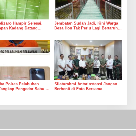
izaro Hampir Selesai,
Jembatan Sudah Jadi, Kini Warga
rapan Kadang Datang
Desa Hou Tak Perlu Lagi Bertaruh
Suara Palu dan Semen
dengan Arus Sungai
ba Polres Pelabuhan
Silaturahmi Antarinstansi Jangan
Tangkap Pengedar Sabu di
Berhenti di Foto Bersama