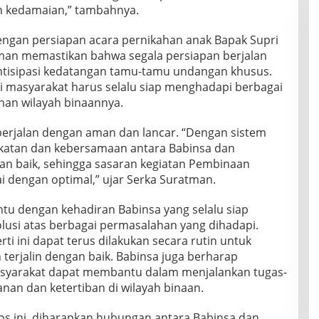
 kedamaian,” tambahnya.
dengan persiapan acara pernikahan anak Bapak Supri
tman memastikan bahwa segala persiapan berjalan
ntisipasi kedatangan tamu-tamu undangan khusus.
i masyarakat harus selalu siap menghadapi berbagai
nan wilayah binaannya.
 berjalan dengan aman dan lancar. “Dengan sistem
dekatan dan kebersamaan antara Babinsa dan
gan baik, sehingga sasaran kegiatan Pembinaan
pai dengan optimal,” ujar Serka Suratman.
u dengan kehadiran Babinsa yang selalu siap
si atas berbagai permasalahan yang dihadapi.
ti ini dapat terus dilakukan secara rutin untuk
erjalin dengan baik. Babinsa juga berharap
masyarakat dapat membantu dalam menjalankan tugas-
an dan ketertiban di wilayah binaan.
s ini, diharapkan hubungan antara Babinsa dan