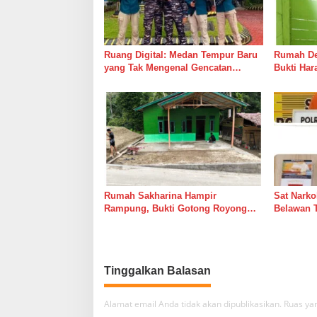
p
o
s
Ruang Digital: Medan Tempur Baru
Rumah Del
yang Tak Mengenal Gencatan
Bukti Ha
Senjata
Bersama 
Rumah Sakharina Hampir
Sat Narko
Rampung, Bukti Gotong Royong
Belawan 
Masih Lebih Cepat dari Janji
Belawan I
Banyak Orang
Tinggalkan Balasan
Alamat email Anda tidak akan dipublikasikan.
Ruas yan