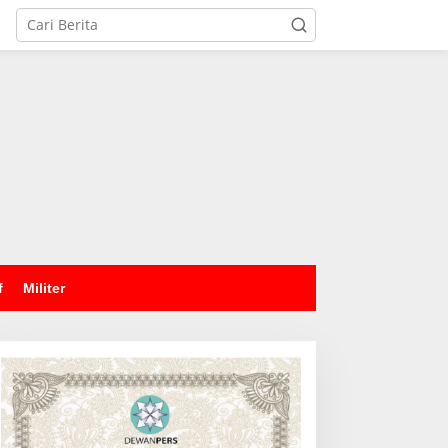
tutup
f
Militer