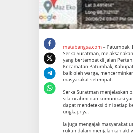
i
l
a
t
u
r
a
h
m
matabangsa.com
– Patumbak: 
i
Serka Suratman, melaksanakan
d
yang bertempat di Jalan Perta
e
Kecamatan Patumbak, Kabupate
n
g
baik oleh warga, mencerminka
a
masyarakat setempat.
n
W
Serka Suratman menjelaskan ba
a
silaturahmi dan komunikasi yan
r
g
dapat mendeteksi dini setiap 
a
ungkapnya.
P
a
Ia juga mengajak masyarakat u
t
rukun dalam menjalankan aktivi
u