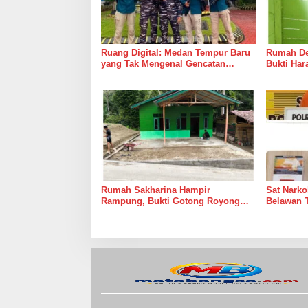
Ruang Digital: Medan Tempur Baru
Rumah Del
yang Tak Mengenal Gencatan
Bukti Ha
Senjata
Bersama 
Rumah Sakharina Hampir
Sat Narko
Rampung, Bukti Gotong Royong
Belawan 
Masih Lebih Cepat dari Janji
Belawan I
Banyak Orang