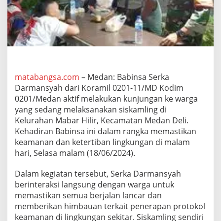
a
M
e
l
a
k
s
a
n
matabangsa.com
– Medan: Babinsa Serka
a
Darmansyah dari Koramil 0201-11/MD Kodim
k
0201/Medan aktif melakukan kunjungan ke warga
a
yang sedang melaksanakan siskamling di
n
Kelurahan Mabar Hilir, Kecamatan Medan Deli.
S
i
Kehadiran Babinsa ini dalam rangka memastikan
s
keamanan dan ketertiban lingkungan di malam
k
hari, Selasa malam (18/06/2024).
a
m
Dalam kegiatan tersebut, Serka Darmansyah
l
i
berinteraksi langsung dengan warga untuk
n
memastikan semua berjalan lancar dan
g
memberikan himbauan terkait penerapan protokol
d
keamanan di lingkungan sekitar. Siskamling sendiri
i