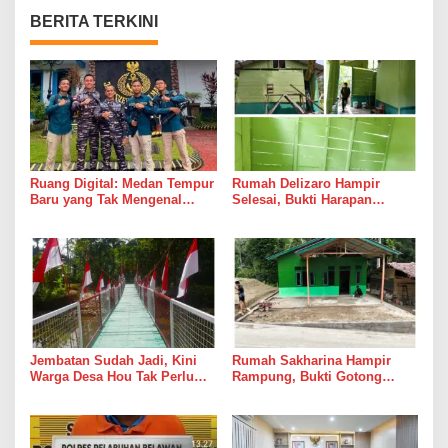
BERITA TERKINI
Ruang Digital: Medan Tempur
Rumah Delizaro Hampir
Baru yang Tak Mengenal
Selesai, Bukti Harapan
Gencatan Senjata
Kadang Datang Bersama
Suara Palu dan Semen
Jembatan Sudah Jadi, Kini
Rumah Sakharina Hampir
Warga Desa Hou Tak Perlu
Rampung, Bukti Gotong
Lagi Bertaruh dengan Arus
Royong Masih Lebih Cepat
Sungai
dari Janji Banyak Orang