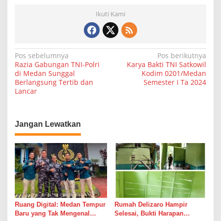
r
Ikuti Kami
N
Pos sebelumnya
Pos berikutnya
Razia Gabungan TNI-Polri
Karya Bakti TNI Satkowil
a
di Medan Sunggal
Kodim 0201/Medan
Berlangsung Tertib dan
Semester I Ta 2024
v
Lancar
i
g
a
Jangan Lewatkan
s
i
p
o
s
Ruang Digital: Medan Tempur
Rumah Delizaro Hampir
Baru yang Tak Mengenal
Selesai, Bukti Harapan