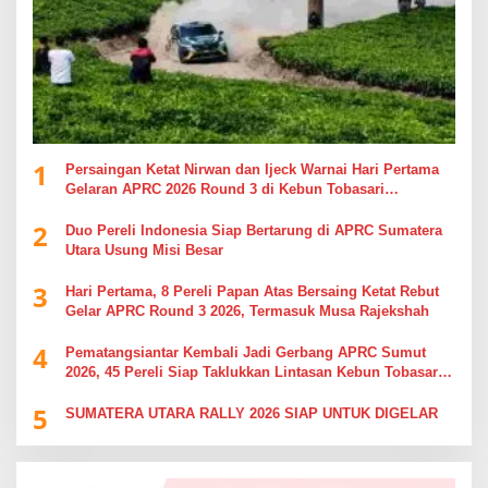
1
Persaingan Ketat Nirwan dan Ijeck Warnai Hari Pertama
Gelaran APRC 2026 Round 3 di Kebun Tobasari
Simalungun
2
Duo Pereli Indonesia Siap Bertarung di APRC Sumatera
Utara Usung Misi Besar
3
Hari Pertama, 8 Pereli Papan Atas Bersaing Ketat Rebut
Gelar APRC Round 3 2026, Termasuk Musa Rajekshah
4
Pematangsiantar Kembali Jadi Gerbang APRC Sumut
2026, 45 Pereli Siap Taklukkan Lintasan Kebun Tobasari
Kabupaten Simalungun
5
SUMATERA UTARA RALLY 2026 SIAP UNTUK DIGELAR