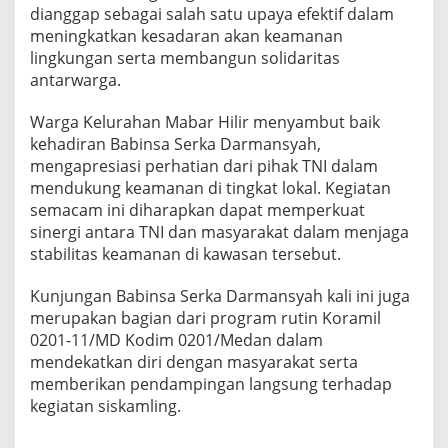
W
dianggap sebagai salah satu upaya efektif dalam
i
meningkatkan kesadaran akan keamanan
l
lingkungan serta membangun solidaritas
a
antarwarga.
y
a
h
Warga Kelurahan Mabar Hilir menyambut baik
K
kehadiran Babinsa Serka Darmansyah,
e
mengapresiasi perhatian dari pihak TNI dalam
l
mendukung keamanan di tingkat lokal. Kegiatan
u
semacam ini diharapkan dapat memperkuat
r
a
sinergi antara TNI dan masyarakat dalam menjaga
h
stabilitas keamanan di kawasan tersebut.
a
n
Kunjungan Babinsa Serka Darmansyah kali ini juga
M
merupakan bagian dari program rutin Koramil
a
b
0201-11/MD Kodim 0201/Medan dalam
a
mendekatkan diri dengan masyarakat serta
r
memberikan pendampingan langsung terhadap
H
kegiatan siskamling.
i
l
i