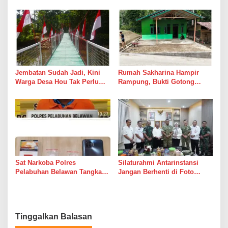
Gencatan Senjata
Kadang Datang Bersama
Suara Palu dan Semen
Jembatan Sudah Jadi, Kini
Rumah Sakharina Hampir
Warga Desa Hou Tak Perlu
Rampung, Bukti Gotong
Lagi Bertaruh dengan Arus
Royong Masih Lebih Cepat
Sungai
dari Janji Banyak Orang
Sat Narkoba Polres
Silaturahmi Antarinstansi
Pelabuhan Belawan Tangkap
Jangan Berhenti di Foto
Pengedar Sabu di Belawan I
Bersama
Tinggalkan Balasan