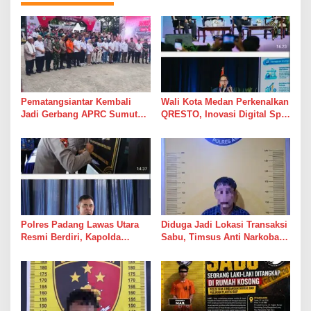
Pematangsiantar Kembali
Wali Kota Medan Perkenalkan
Jadi Gerbang APRC Sumut
QRESTO, Inovasi Digital Split
2026, 45 Pereli Siap
Bill Pajak Daerah Pertama di
Taklukkan Lintasan Kebun
Indonesia pada APEKSI
Tobasari Kabupaten
Leadership Dialogue 2026
Simalungun
Polres Padang Lawas Utara
Diduga Jadi Lokasi Transaksi
Resmi Berdiri, Kapolda
Sabu, Timsus Anti Narkoba
Sumut Tekankan Pelayanan
Polres Asahan Amankan
Humanis dan Penambahan
Seorang Pria dengan Barang
Personel
Bukti 63,67 Gram Sabu