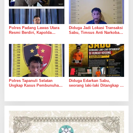
Polres Padang Lawas Utara
Diduga Jadi Lokasi Transaksi
Resmi Berdiri, Kapolda
Sabu, Timsus Anti Narkoba
Sumut Tekankan Pelayanan
Polres Asahan Amankan
Humanis dan Penambahan
Seorang Pria dengan Barang
Personel
Bukti 63,67 Gram Sabu
Polres Tapanuli Selatan
Diduga Edarkan Sabu,
Ungkap Kasus Pembunuhan
seorang laki-laki Ditangkap di
Disertai Kekerasan Seksual
Rumah Kosong, Polisi Sita
terhadap Anak, Pelaku
Timbangan Digital dan
Ditangkap
Puluhan Plastik Klip