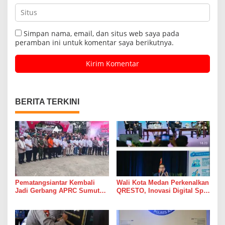
Simpan nama, email, dan situs web saya pada
peramban ini untuk komentar saya berikutnya.
BERITA TERKINI
Pematangsiantar Kembali
Wali Kota Medan Perkenalkan
Jadi Gerbang APRC Sumut
QRESTO, Inovasi Digital Split
2026, 45 Pereli Siap
Bill Pajak Daerah Pertama di
Taklukkan Lintasan Kebun
Indonesia pada APEKSI
Tobasari Kabupaten
Leadership Dialogue 2026
Simalungun