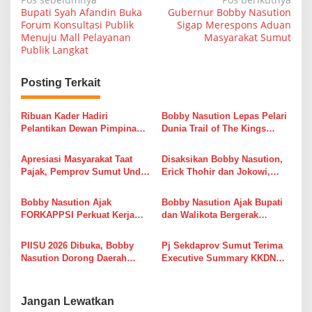
N
Bupati Syah Afandin Buka
Gubernur Bobby Nasution
a
Forum Konsultasi Publik
Sigap Merespons Aduan
Menuju Mall Pelayanan
Masyarakat Sumut
v
Publik Langkat
i
g
Posting Terkait
a
s
Ribuan Kader Hadiri
Bobby Nasution Lepas Pelari
Pelantikan Dewan Pimpinan
Dunia Trail of The Kings
i
Daerah (DPD) Angkatan Muda
UTMB, Danau Toba Kian
Pembaharuan Indonesia
Mendunia Lewat Sport
p
Apresiasi Masyarakat Taat
Disaksikan Bobby Nasution,
(AMPI) Sumatera Utara
Tourism
Pajak, Pemprov Sumut Undi
Erick Thohir dan Jokowi,
o
936 Hadiah Gebyar Pajak
Timnas U-19 Gagal
s
Triwulan I 2026
Tundukkan Australia
Bobby Nasution Ajak
Bobby Nasution Ajak Bupati
FORKAPPSI Perkuat Kerja
dan Walikota Bergerak
Sama Antarprovinsi, Jaga
Bersama Sukseskan Sensus
Ketersediaan Pangan dan
Ekonomi 2026
PIISU 2026 Dibuka, Bobby
Pj Sekdaprov Sumut Terima
Kendalikan Inflasi
Nasution Dorong Daerah
Executive Summary KKDN
Siapkan Studi Kelayakan
Sesko TNI, Perkuat Mitigasi
UMKM untuk Tarik Investasi
Ancaman Megathrust
Jangan Lewatkan