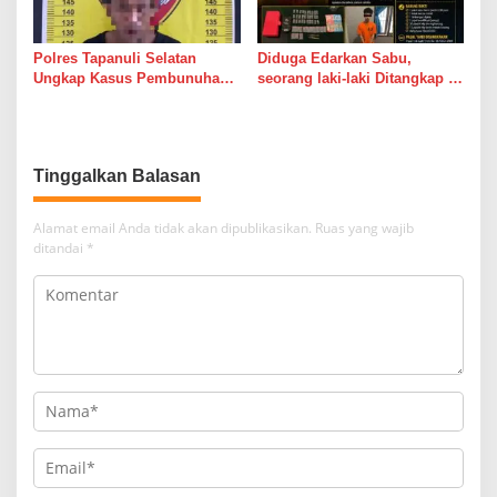
Polres Tapanuli Selatan
Diduga Edarkan Sabu,
Ungkap Kasus Pembunuhan
seorang laki-laki Ditangkap di
Disertai Kekerasan Seksual
Rumah Kosong, Polisi Sita
terhadap Anak, Pelaku
Timbangan Digital dan
Ditangkap
Puluhan Plastik Klip
Tinggalkan Balasan
Alamat email Anda tidak akan dipublikasikan.
Ruas yang wajib
ditandai
*