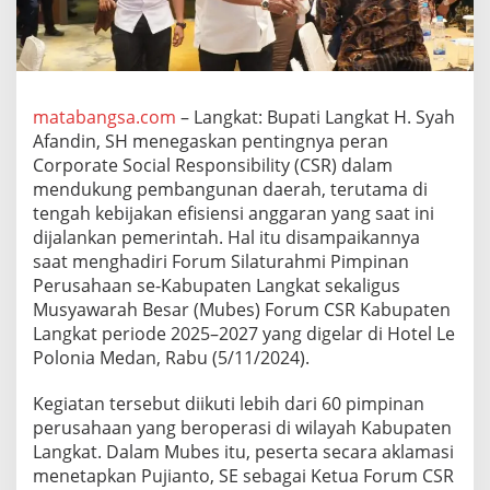
a
n
d
i
n
T
matabangsa.com
– Langkat: Bupati Langkat H. Syah
e
Afandin, SH menegaskan pentingnya peran
k
Corporate Social Responsibility (CSR) dalam
a
mendukung pembangunan daerah, terutama di
n
k
tengah kebijakan efisiensi anggaran yang saat ini
a
dijalankan pemerintah. Hal itu disampaikannya
n
saat menghadiri Forum Silaturahmi Pimpinan
P
Perusahaan se-Kabupaten Langkat sekaligus
e
n
Musyawarah Besar (Mubes) Forum CSR Kabupaten
t
Langkat periode 2025–2027 yang digelar di Hotel Le
i
Polonia Medan, Rabu (5/11/2024).
n
g
Kegiatan tersebut diikuti lebih dari 60 pimpinan
n
y
perusahaan yang beroperasi di wilayah Kabupaten
a
Langkat. Dalam Mubes itu, peserta secara aklamasi
D
menetapkan Pujianto, SE sebagai Ketua Forum CSR
a