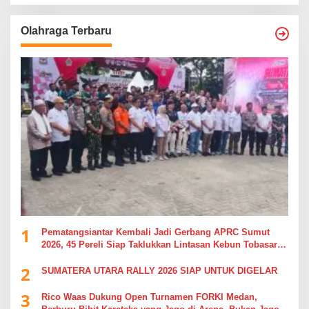
Olahraga Terbaru
1
Pematangsiantar Kembali Jadi Gerbang APRC Sumut
2026, 45 Pereli Siap Taklukkan Lintasan Kebun Tobasari
Kabupaten Simalungun
2
SUMATERA UTARA RALLY 2026 SIAP UNTUK DIGELAR
3
Rico Waas Dukung Open Turnamen FORKI Medan,