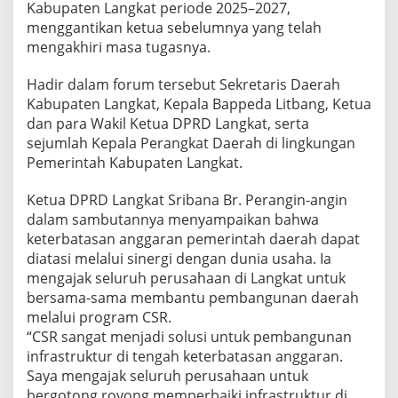
Kabupaten Langkat periode 2025–2027,
n
menggantikan ketua sebelumnya yang telah
a
C
mengakhiri masa tugasnya.
S
R
Hadir dalam forum tersebut Sekretaris Daerah
d
Kabupaten Langkat, Kepala Bappeda Litbang, Ketua
i
dan para Wakil Ketua DPRD Langkat, serta
T
e
sejumlah Kepala Perangkat Daerah di lingkungan
n
Pemerintah Kabupaten Langkat.
g
a
Ketua DPRD Langkat Sribana Br. Perangin-angin
h
dalam sambutannya menyampaikan bahwa
E
f
keterbatasan anggaran pemerintah daerah dapat
i
diatasi melalui sinergi dengan dunia usaha. Ia
s
mengajak seluruh perusahaan di Langkat untuk
i
bersama-sama membantu pembangunan daerah
e
n
melalui program CSR.
s
“CSR sangat menjadi solusi untuk pembangunan
i
infrastruktur di tengah keterbatasan anggaran.
A
Saya mengajak seluruh perusahaan untuk
n
bergotong royong memperbaiki infrastruktur di
g