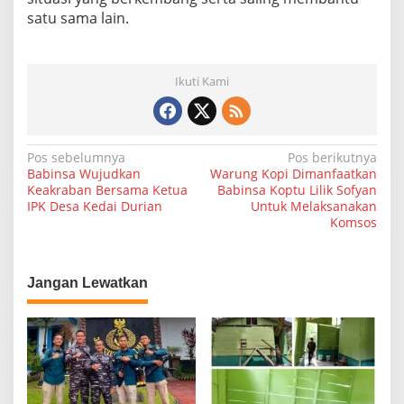
W
satu sama lain.
i
l
a
y
Ikuti Kami
a
h
B
i
N
Pos sebelumnya
Pos berikutnya
n
Babinsa Wujudkan
Warung Kopi Dimanfaatkan
a
a
Keakraban Bersama Ketua
Babinsa Koptu Lilik Sofyan
a
IPK Desa Kedai Durian
Untuk Melaksanakan
n
v
Komsos
i
g
a
Jangan Lewatkan
s
i
p
o