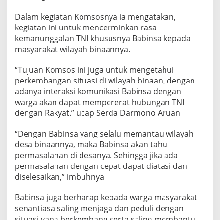
r
m
Dalam kegiatan Komsosnya ia mengatakan,
o
kegiatan ini untuk mencerminkan rasa
n
kemanunggalan TNI khususnya Babinsa kepada
o
masyarakat wilayah binaannya.
A
r
u
“Tujuan Komsos ini juga untuk mengetahui
a
perkembangan situasi di wilayah binaan, dengan
n
adanya interaksi komunikasi Babinsa dengan
j
warga akan dapat mempererat hubungan TNI
u
g
dengan Rakyat.” ucap Serda Darmono Aruan
a
R
“Dengan Babinsa yang selalu memantau wilayah
u
desa binaannya, maka Babinsa akan tahu
t
permasalahan di desanya. Sehingga jika ada
i
n
permasalahan dengan cepat dapat diatasi dan
P
diselesaikan,” imbuhnya
a
n
Babinsa juga berharap kepada warga masyarakat
t
senantiasa saling menjaga dan peduli dengan
a
u
situasi yang berkembang serta saling membantu