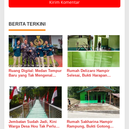
BERITA TERKINI
Ruang Digital: Medan Tempur
Rumah Delizaro Hampir
Baru yang Tak Mengenal
Selesai, Bukti Harapan
Gencatan Senjata
Kadang Datang Bersama
Suara Palu dan Semen
Jembatan Sudah Jadi, Kini
Rumah Sakharina Hampir
Warga Desa Hou Tak Perlu
Rampung, Bukti Gotong