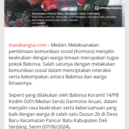
a
b
i
n
s
a
K
o
r
matabangsa.com
– Medan: Melaksanakan
a
pembinaan komunikasi sosial (Komsos) menjalin
m
keakraban dengan warga binaan merupakan tugas
i
pokok Babinsa. Salah satunya dengan melakukan
l
komunikasi sosial dalam menciptakan interaksi
1
4
serta kekompakan antara Babinsa dan warga
/
binaannya.
P
B
Seperti yang dilakukan oleh Babinsa Koramil 14/PB
S
Kodim 0201/Medan Serda Darmono Aruan, dalam
e
r
menjalin rasa keakraban serta kebersamaan yang
d
baik dengan warga di salah satu Dusun 2b di Desa
a
Baru Kecamatan Pancur Batu Kabupaten Deli
D
Serdang, Senin (07/06/2024).
a