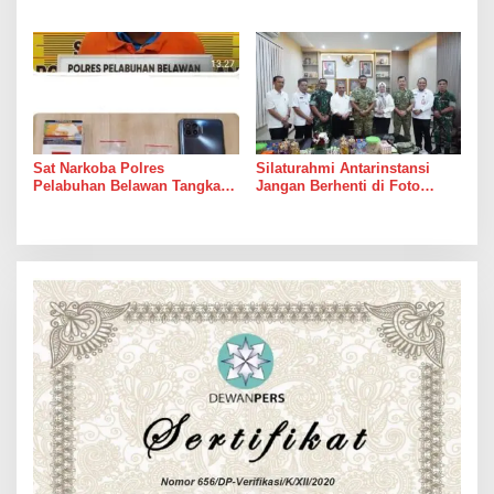
Lagi Bertaruh dengan Arus
Royong Masih Lebih Cepat
Sungai
dari Janji Banyak Orang
Sat Narkoba Polres
Silaturahmi Antarinstansi
Pelabuhan Belawan Tangkap
Jangan Berhenti di Foto
Pengedar Sabu di Belawan I
Bersama