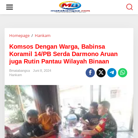
L
e
w
a
t
i
Homepage
/
Hankam
K
k
o
e
Komsos Dengan Warga, Babinsa
m
k
s
o
Koramil 14/PB Serda Darmono Aruan
o
n
juga Rutin Pantau Wilayah Binaan
s
t
D
e
Bmatabangsa
Juni 8, 2024
e
n
Hankam
n
g
a
n
W
a
r
g
a
,
B