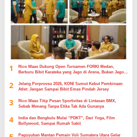
1
Rico Waas Dukung Open Turnamen FORKI Medan,
Berburu Bibit Karateka yang Jago di Arena, Bukan Jago
Berdebat di Kolom Komentar
2
Jelang Porprovsu 2026, KONI Sumut Kebut Pembinaan
Atlet: Jangan Sampai Bibit Emas Pindah Jersey
3
Rico Waas Titip Pesan Sportivitas di Lintasan BMX,
Sebab Menang Tanpa Etika Tak Ada Gunanya
4
India dan Bengkulu Mulai “PDKT”, Dari Yoga, Film
Bollywood, Sampai Rumah Sakit
5
Paguyuban Mantan Pemain Voli Sumatera Utara Gelar