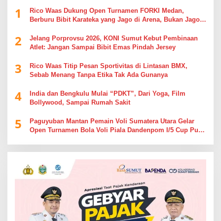
1
Rico Waas Dukung Open Turnamen FORKI Medan,
Berburu Bibit Karateka yang Jago di Arena, Bukan Jago
Berdebat di Kolom Komentar
2
Jelang Porprovsu 2026, KONI Sumut Kebut Pembinaan
Atlet: Jangan Sampai Bibit Emas Pindah Jersey
3
Rico Waas Titip Pesan Sportivitas di Lintasan BMX,
Sebab Menang Tanpa Etika Tak Ada Gunanya
4
India dan Bengkulu Mulai “PDKT”, Dari Yoga, Film
Bollywood, Sampai Rumah Sakit
5
Paguyuban Mantan Pemain Voli Sumatera Utara Gelar
Open Turnamen Bola Voli Piala Dandenpom I/5 Cup Putra
Putri