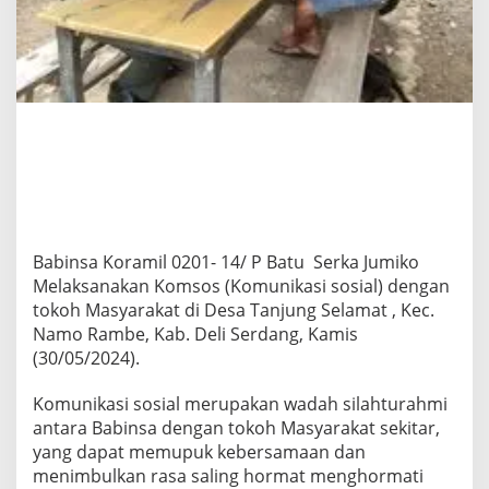
B
a
b
i
n
s
a
K
o
r
a
m
i
Babinsa Koramil 0201- 14/ P Batu Serka Jumiko
l
Melaksanakan Komsos (Komunikasi sosial) dengan
0
2
tokoh Masyarakat di Desa Tanjung Selamat , Kec.
0
Namo Rambe, Kab. Deli Serdang, Kamis
1
(30/05/2024).
-
1
Komunikasi sosial merupakan wadah silahturahmi
4
/
antara Babinsa dengan tokoh Masyarakat sekitar,
P
yang dapat memupuk kebersamaan dan
B
menimbulkan rasa saling hormat menghormati