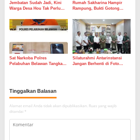
Jembatan Sudah Jadi, Kini
Rumah Sakharina Hampir
Warga Desa Hou Tak Perlu
Rampung, Bukti Gotong
Lagi Bertaruh dengan Arus
Royong Masih Lebih Cepat
Sungai
dari Janji Banyak Orang
Sat Narkoba Polres
Silaturahmi Antarinstansi
Pelabuhan Belawan Tangkap
Jangan Berhenti di Foto
Pengedar Sabu di Belawan I
Bersama
Tinggalkan Balasan
Alamat email Anda tidak akan dipublikasikan.
Ruas yang wajib
ditandai
*