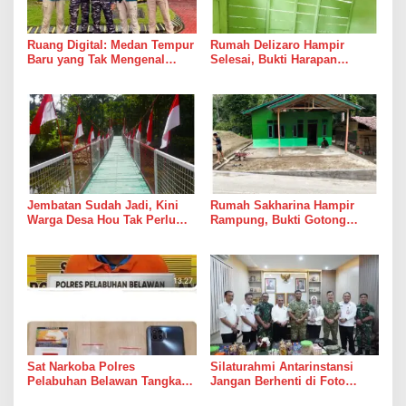
Ruang Digital: Medan Tempur
Rumah Delizaro Hampir
Baru yang Tak Mengenal
Selesai, Bukti Harapan
Gencatan Senjata
Kadang Datang Bersama
Suara Palu dan Semen
Jembatan Sudah Jadi, Kini
Rumah Sakharina Hampir
Warga Desa Hou Tak Perlu
Rampung, Bukti Gotong
Lagi Bertaruh dengan Arus
Royong Masih Lebih Cepat
Sungai
dari Janji Banyak Orang
Sat Narkoba Polres
Silaturahmi Antarinstansi
Pelabuhan Belawan Tangkap
Jangan Berhenti di Foto
Pengedar Sabu di Belawan I
Bersama