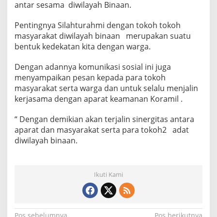
antar sesama diwilayah Binaan.
K
o
m
Pentingnya Silahturahmi dengan tokoh tokoh
s
masyarakat diwilayah binaan merupakan suatu
o
bentuk kedekatan kita dengan warga.
s
D
Dengan adannya komunikasi sosial ini juga
e
n
menyampaikan pesan kepada para tokoh
g
masyarakat serta warga dan untuk selalu menjalin
a
kerjasama dengan aparat keamanan Koramil .
n
T
“ Dengan demikian akan terjalin sinergitas antara
o
k
aparat dan masyarakat serta para tokoh2 adat
o
diwilayah binaan.
h
M
a
s
Ikuti Kami
y
a
r
a
k
Pos sebelumnya
Pos berikutnya