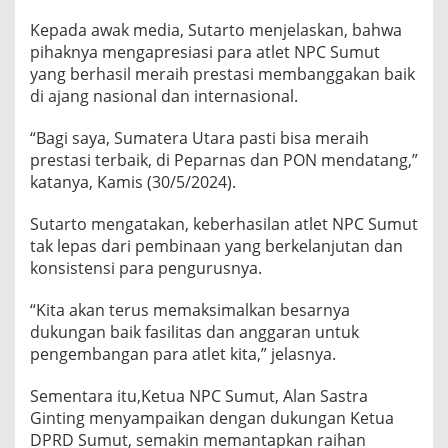
r
Kepada awak media, Sutarto menjelaskan, bahwa
n
a
pihaknya mengapresiasi para atlet NPC Sumut
s
yang berhasil meraih prestasi membanggakan baik
M
di ajang nasional dan internasional.
e
n
“Bagi saya, Sumatera Utara pasti bisa meraih
d
a
prestasi terbaik, di Peparnas dan PON mendatang,”
t
katanya, Kamis (30/5/2024).
a
n
Sutarto mengatakan, keberhasilan atlet NPC Sumut
g
tak lepas dari pembinaan yang berkelanjutan dan
konsistensi para pengurusnya.
“Kita akan terus memaksimalkan besarnya
dukungan baik fasilitas dan anggaran untuk
pengembangan para atlet kita,” jelasnya.
Sementara itu,Ketua NPC Sumut, Alan Sastra
Ginting menyampaikan dengan dukungan Ketua
DPRD Sumut, semakin memantapkan raihan