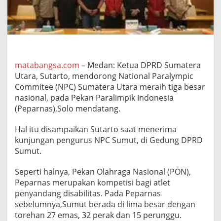
a
i
h
T
i
g
a
matabangsa.com
– Medan: Ketua DPRD Sumatera
B
Utara, Sutarto, mendorong National Paralympic
e
s
Commitee (NPC) Sumatera Utara meraih tiga besar
a
nasional, pada Pekan Paralimpik Indonesia
r
(Peparnas),Solo mendatang.
P
a
Hal itu disampaikan Sutarto saat menerima
d
a
kunjungan pengurus NPC Sumut, di Gedung DPRD
A
Sumut.
j
a
Seperti halnya, Pekan Olahraga Nasional (PON),
n
Peparnas merupakan kompetisi bagi atlet
g
P
penyandang disabilitas. Pada Peparnas
e
sebelumnya,Sumut berada di lima besar dengan
p
torehan 27 emas, 32 perak dan 15 perunggu.
a