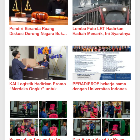
Pendiri Beranda Ruang
Lomba Foto LRT Hadirkan
Diskusi Dorong Negara Buka
Hadiah Menarik, Ini Syaratnya
Dialog dalam Penyelesaian
BLBI
KAI Logistik Hadirkan Promo
PERADIPROF bekerja sama
“Merdeka Ongkir” untuk
dengan Universitas Indonesia
Pengiriman Paket
(UI) menggelar Pendidikan
Khusus Profesi Advokat
(PKPA)
Penyerahan Tersangka dan
Dari Ruang Rapat ke Ruang