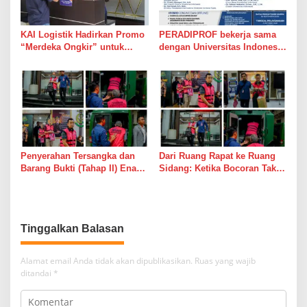
KAI Logistik Hadirkan Promo
PERADIPROF bekerja sama
“Merdeka Ongkir” untuk
dengan Universitas Indonesia
Pengiriman Paket
(UI) menggelar Pendidikan
Khusus Profesi Advokat
(PKPA)
Penyerahan Tersangka dan
Dari Ruang Rapat ke Ruang
Barang Bukti (Tahap II) Enam
Sidang: Ketika Bocoran Tak
Orang Tersangka Perkara
Lagi Sekadar Grup WhatsApp
Korupsi PETRAL, PES dan
ISC
Tinggalkan Balasan
Alamat email Anda tidak akan dipublikasikan.
Ruas yang wajib
ditandai
*