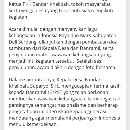
K
Ketua PKK Bandar Khalipah, tokoh masyarakat,
e
serta warga desa yang turut antusias mengikuti
b
kegiatan.
a
n
Acara dimulai dengan menyanyikan lagu
g
s
kebangsaan Indonesia Raya dan Mars Kabupaten
a
Deli Serdang, dilanjutkan dengan pembacaan doa,
a
sambutan dari Kepala Desa dan Danramil, serta
n
penyuluhan materi wawasan kebangsaan yang
d
menjadi inti kegiatan tersebut. Setelah sesi
i
D
penyuluhan, acara diakhiri dengan foto bersama.
e
s
Dalam sambutannya, Kepala Desa Bandar
a
Khalipah, Suparyo, S.H., mengucapkan terima kasih
B
kepada Danramil 13/PST yang telah berkenan
a
n
memberikan wawasan kebangsaan. Ia menegaskan
d
pentingnya semangat nasionalisme dan berharap
a
pengetahuan ini diteruskan kepada generasi
r
mendatang agar memahami perjuangan Indonesia
K
h
menuju kemerdekaan.
a