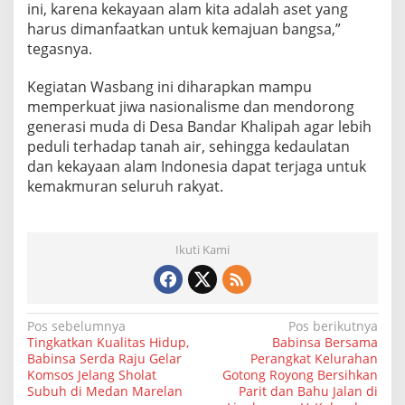
ini, karena kekayaan alam kita adalah aset yang
harus dimanfaatkan untuk kemajuan bangsa,”
tegasnya.
Kegiatan Wasbang ini diharapkan mampu
memperkuat jiwa nasionalisme dan mendorong
generasi muda di Desa Bandar Khalipah agar lebih
peduli terhadap tanah air, sehingga kedaulatan
dan kekayaan alam Indonesia dapat terjaga untuk
kemakmuran seluruh rakyat.
Ikuti Kami
N
Pos sebelumnya
Pos berikutnya
Tingkatkan Kualitas Hidup,
Babinsa Bersama
a
Babinsa Serda Raju Gelar
Perangkat Kelurahan
Komsos Jelang Sholat
Gotong Royong Bersihkan
v
Subuh di Medan Marelan
Parit dan Bahu Jalan di