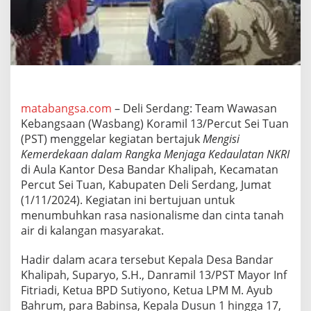
3
/
P
S
T
G
e
l
a
matabangsa.com
– Deli Serdang: Team Wawasan
r
Kebangsaan (Wasbang) Koramil 13/Percut Sei Tuan
K
(PST) menggelar kegiatan bertajuk
Mengisi
e
Kemerdekaan dalam Rangka Menjaga Kedaulatan NKRI
g
di Aula Kantor Desa Bandar Khalipah, Kecamatan
i
a
Percut Sei Tuan, Kabupaten Deli Serdang, Jumat
t
(1/11/2024). Kegiatan ini bertujuan untuk
a
menumbuhkan rasa nasionalisme dan cinta tanah
n
air di kalangan masyarakat.
W
a
w
Hadir dalam acara tersebut Kepala Desa Bandar
a
Khalipah, Suparyo, S.H., Danramil 13/PST Mayor Inf
s
Fitriadi, Ketua BPD Sutiyono, Ketua LPM M. Ayub
a
Bahrum, para Babinsa, Kepala Dusun 1 hingga 17,
n