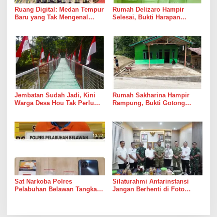
Ruang Digital: Medan Tempur
Rumah Delizaro Hampir
Baru yang Tak Mengenal
Selesai, Bukti Harapan
Gencatan Senjata
Kadang Datang Bersama
Suara Palu dan Semen
Jembatan Sudah Jadi, Kini
Rumah Sakharina Hampir
Warga Desa Hou Tak Perlu
Rampung, Bukti Gotong
Lagi Bertaruh dengan Arus
Royong Masih Lebih Cepat
Sungai
dari Janji Banyak Orang
Sat Narkoba Polres
Silaturahmi Antarinstansi
Pelabuhan Belawan Tangkap
Jangan Berhenti di Foto
Pengedar Sabu di Belawan I
Bersama