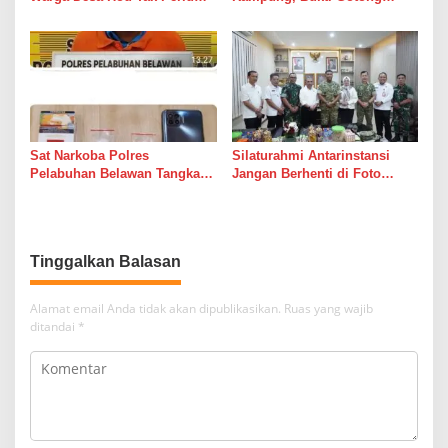
Lagi Bertaruh dengan Arus
Royong Masih Lebih Cepat
Sungai
dari Janji Banyak Orang
Sat Narkoba Polres
Silaturahmi Antarinstansi
Pelabuhan Belawan Tangkap
Jangan Berhenti di Foto
Pengedar Sabu di Belawan I
Bersama
Tinggalkan Balasan
Alamat email Anda tidak akan dipublikasikan.
Ruas yang wajib
ditandai
*