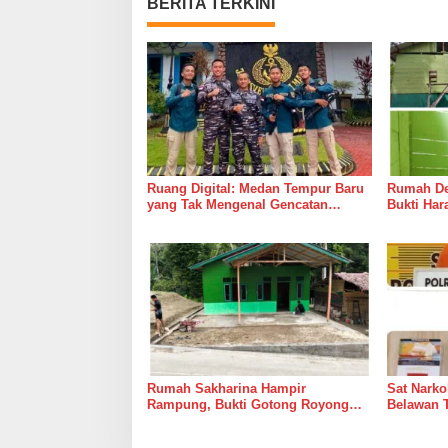
BERITA TERKINI
Ruang Digital: Medan Tempur Baru
Rumah Del
yang Tak Mengenal Gencatan
Bukti Ha
Senjata
Bersama 
Rumah Sakharina Hampir
Sat Narko
Rampung, Bukti Gotong Royong
Belawan 
Masih Lebih Cepat dari Janji
Belawan I
Banyak Orang