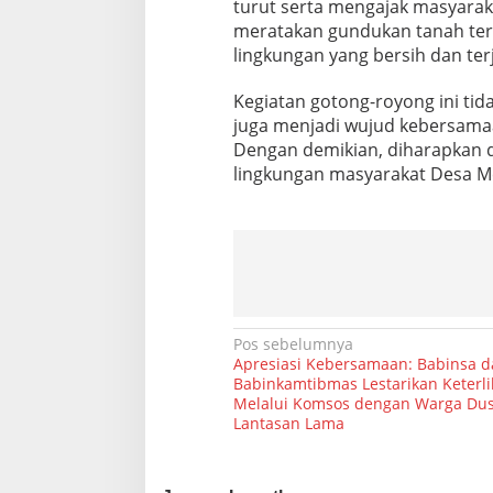
turut serta mengajak masyara
i
meratakan gundukan tanah ters
h
k
lingkungan yang bersih dan ter
a
n
Kegiatan gotong-royong ini ti
P
juga menjadi wujud kebersama
i
Dengan demikian, diharapkan 
n
g
lingkungan masyarakat Desa Me
g
i
r
J
a
l
a
n
N
Pos sebelumnya
d
Apresiasi Kebersamaan: Babinsa d
i
a
Babinkamtibmas Lestarikan Keterl
D
Melalui Komsos dengan Warga Du
v
e
Lantasan Lama
s
i
a
g
M
e