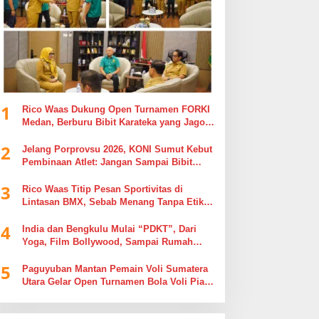
1
Rico Waas Dukung Open Turnamen FORKI
Medan, Berburu Bibit Karateka yang Jago
di Arena, Bukan Jago Berdebat di Kolom
2
Komentar
Jelang Porprovsu 2026, KONI Sumut Kebut
Pembinaan Atlet: Jangan Sampai Bibit
Emas Pindah Jersey
3
Rico Waas Titip Pesan Sportivitas di
Lintasan BMX, Sebab Menang Tanpa Etika
Tak Ada Gunanya
4
India dan Bengkulu Mulai “PDKT”, Dari
Yoga, Film Bollywood, Sampai Rumah
Sakit
5
Paguyuban Mantan Pemain Voli Sumatera
Utara Gelar Open Turnamen Bola Voli Piala
Dandenpom I/5 Cup Putra Putri