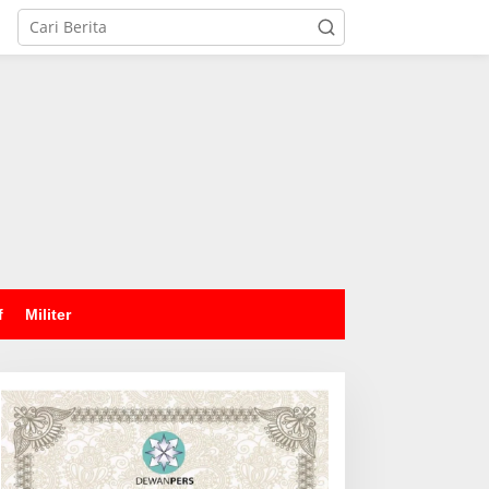
tutup
f
Militer