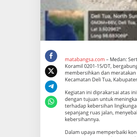
r
g
a
G
e
l
a
r
G
o
t
matabangsa.com
– Medan: Sert
o
Koramil 0201-15/DT, bergabun
n
membersihkan dan meratakan ta
g
Kecamatan Deli Tua, Kabupaten
-
r
o
Kegiatan ini diprakarsai atas i
y
dengan tujuan untuk meningka
o
terhadap kebersihan lingkungan
n
sepanjang ruas jalan, menyeb
g
B
kebersihannya.
e
r
Dalam upaya memperbaiki kondi
s