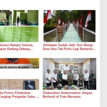
izaro Hampir Selesai,
Jembatan Sudah Jadi, Kini Warga
rapan Kadang Datang
Desa Hou Tak Perlu Lagi Bertaruh
Suara Palu dan Semen
dengan Arus Sungai
ba Polres Pelabuhan
Silaturahmi Antarinstansi Jangan
Tangkap Pengedar Sabu di
Berhenti di Foto Bersama