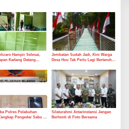
izaro Hampir Selesai,
Jembatan Sudah Jadi, Kini Warga
rapan Kadang Datang
Desa Hou Tak Perlu Lagi Bertaruh
Suara Palu dan Semen
dengan Arus Sungai
ba Polres Pelabuhan
Silaturahmi Antarinstansi Jangan
Tangkap Pengedar Sabu di
Berhenti di Foto Bersama