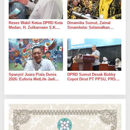
Reses Wakil Ketua DPRD Kota
Dinamika Sumut, Zainal
Medan, H. Zulkarnaen S.K.M
Sinambela: Selamatkan
Warga Ucapkan Terimakasih,
Golkar dari Broker Politik
Jalan Pimpinan Medan
Perjuangan Diaspal Mulus
Spanyol Juara Piala Dunia
DPRD Sumut Desak Bobby
2026: Euforia MetLife Jadi
Copot Dirut PT PPSU, PRSU
Pemicu Kebangkitan PSMS
Dinilai Gagal Total Tarik
Medan Menuju Pentas Dunia
Pengunjung