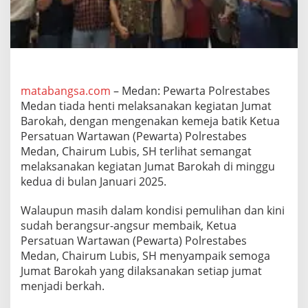
o
g
a
M
e
m
b
matabangsa.com
– Medan: Pewarta Polrestabes
a
Medan tiada henti melaksanakan kegiatan Jumat
w
a
Barokah, dengan mengenakan kemeja batik Ketua
B
Persatuan Wartawan (Pewarta) Polrestabes
e
Medan, Chairum Lubis, SH terlihat semangat
r
melaksanakan kegiatan Jumat Barokah di minggu
k
a
kedua di bulan Januari 2025.
h
B
Walaupun masih dalam kondisi pemulihan dan kini
a
sudah berangsur-angsur membaik, Ketua
g
Persatuan Wartawan (Pewarta) Polrestabes
i
K
Medan, Chairum Lubis, SH menyampaik semoga
i
Jumat Barokah yang dilaksanakan setiap jumat
t
menjadi berkah.
a
S