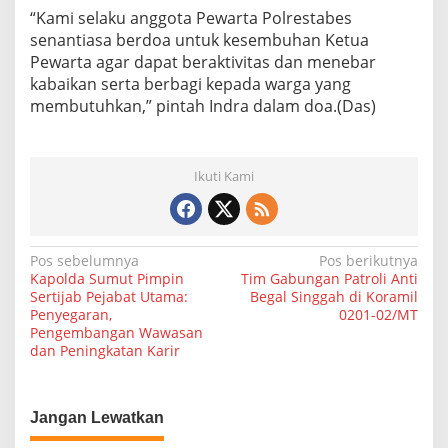
“Kami selaku anggota Pewarta Polrestabes
senantiasa berdoa untuk kesembuhan Ketua
Pewarta agar dapat beraktivitas dan menebar
kabaikan serta berbagi kepada warga yang
membutuhkan,” pintah Indra dalam doa.(Das)
Ikuti Kami
N
Pos sebelumnya
Pos berikutnya
Kapolda Sumut Pimpin
Tim Gabungan Patroli Anti
a
Sertijab Pejabat Utama:
Begal Singgah di Koramil
Penyegaran,
0201-02/MT
v
Pengembangan Wawasan
i
dan Peningkatan Karir
g
a
Jangan Lewatkan
s