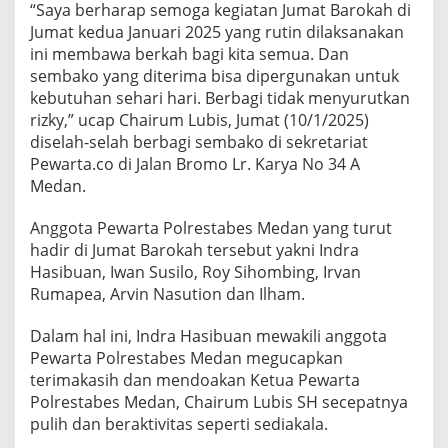
“Saya berharap semoga kegiatan Jumat Barokah di
e
m
Jumat kedua Januari 2025 yang rutin dilaksanakan
u
ini membawa berkah bagi kita semua. Dan
a
sembako yang diterima bisa dipergunakan untuk
kebutuhan sehari hari. Berbagi tidak menyurutkan
rizky,” ucap Chairum Lubis, Jumat (10/1/2025)
diselah-selah berbagi sembako di sekretariat
Pewarta.co di Jalan Bromo Lr. Karya No 34 A
Medan.
Anggota Pewarta Polrestabes Medan yang turut
hadir di Jumat Barokah tersebut yakni Indra
Hasibuan, Iwan Susilo, Roy Sihombing, Irvan
Rumapea, Arvin Nasution dan Ilham.
Dalam hal ini, Indra Hasibuan mewakili anggota
Pewarta Polrestabes Medan megucapkan
terimakasih dan mendoakan Ketua Pewarta
Polrestabes Medan, Chairum Lubis SH secepatnya
pulih dan beraktivitas seperti sediakala.