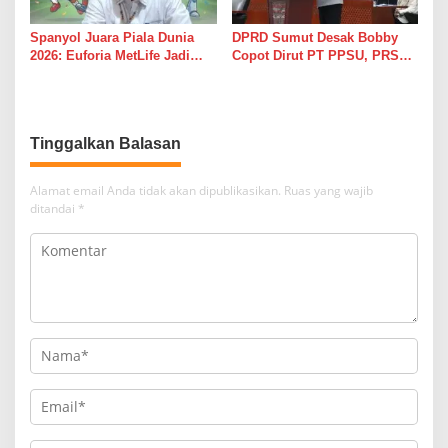
Spanyol Juara Piala Dunia
DPRD Sumut Desak Bobby
2026: Euforia MetLife Jadi
Copot Dirut PT PPSU, PRSU
Pemicu Kebangkitan PSMS
Dinilai Gagal Total Tarik
Medan Menuju Pentas Dunia
Pengunjung
Tinggalkan Balasan
Alamat email Anda tidak akan dipublikasikan.
Ruas yang wajib
ditandai
*