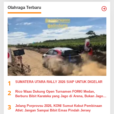
Olahraga Terbaru
1
SUMATERA UTARA RALLY 2026 SIAP UNTUK DIGELAR
2
Rico Waas Dukung Open Turnamen FORKI Medan,
Berburu Bibit Karateka yang Jago di Arena, Bukan Jago
Berdebat di Kolom Komentar
3
Jelang Porprovsu 2026, KONI Sumut Kebut Pembinaan
Atlet: Jangan Sampai Bibit Emas Pindah Jersey