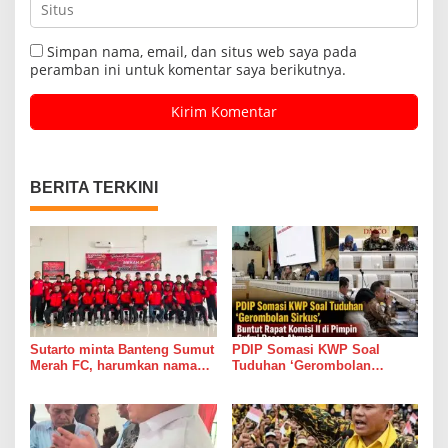
Simpan nama, email, dan situs web saya pada
peramban ini untuk komentar saya berikutnya.
BERITA TERKINI
Sutarto minta Banteng Sumut
PDIP Somasi KWP Soal
Merah FC, harumkan nama
Tuduhan ‘Gerombolan
Sumut di Ajang Soekarno
Sirkus’, Buntut Rapat Komisi
Cup 2026
II di Pimpin Sufmi Dasco
Ahmad