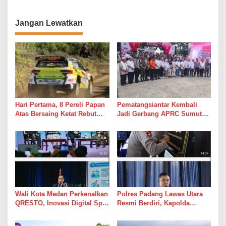
yang Kini Harus Dibuktikan
Jangan Sampai Lupa Tugas
Rico Waas Lewat Kinerja 69
Utamanya
Pejabat Barunya
Jangan Lewatkan
Hari Pertama, 8 Pereli Papan
Pematangsiantar Kembali
Atas Bersaing Ketat Rebut
Jadi Gerbang APRC Sumut
Gelar APRC Round 3 2026,
2026, 45 Pereli Siap
Termasuk Musa Rajekshah
Taklukkan Lintasan Kebun
Tobasari Kabupaten
Simalungun
Wali Kota Medan Perkenalkan
Polres Padang Lawas Utara
QRESTO, Inovasi Digital Split
Resmi Berdiri, Kapolda
Bill Pajak Daerah Pertama di
Sumut Tekankan Pelayanan
Indonesia pada APEKSI
Humanis dan Penambahan