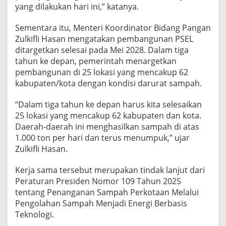
yang dilakukan hari ini,” katanya.
a
y
a
Sementara itu, Menteri Koordinator Bidang Pangan
B
Zulkifli Hasan mengatakan pembangunan PSEL
e
ditargetkan selesai pada Mei 2028. Dalam tiga
b
tahun ke depan, pemerintah menargetkan
a
s
pembangunan di 25 lokasi yang mencakup 62
S
kabupaten/kota dengan kondisi darurat sampah.
a
m
“Dalam tiga tahun ke depan harus kita selesaikan
p
25 lokasi yang mencakup 62 kabupaten dan kota.
a
h
Daerah-daerah ini menghasilkan sampah di atas
1.000 ton per hari dan terus menumpuk,” ujar
Zulkifli Hasan.
Kerja sama tersebut merupakan tindak lanjut dari
Peraturan Presiden Nomor 109 Tahun 2025
tentang Penanganan Sampah Perkotaan Melalui
Pengolahan Sampah Menjadi Energi Berbasis
Teknologi.