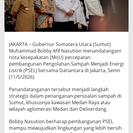
a
s
u
t
i
o
n
T
JAKARTA – Gubernur Sumatera Utara (Sumut)
e
Muhammad Bobby Afif Nasution menandatangani
k
e
nota kesepakatan (MoU) percepatan
n
pembangunan Pengolahan Sampah Menjadi Energi
M
Listrik (PSEL) bersama Danantara di Jakarta, Senin
o
(11/5/2026).
U
P
S
Penandatanganan tersebut menjadi langkah
E
strategis dalam penanganan persoalan sampah di
L
Sumut, khususnya kawasan Medan Raya atau
d
wilayah aglomerasi Medan dan Deliserdang.
e
n
g
Bobby Nasution berharap pembangunan PSEL
a
mampu mewujudkan lingkungan yang lebih bersih
n