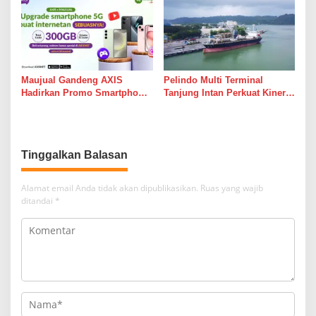
Leadership Dialogue 2026
Personel
Maujual Gandeng AXIS
Pelindo Multi Terminal
Hadirkan Promo Smartphone
Tanjung Intan Perkuat Kinerja
5G Bekas dengan Bonus
Operasional Pelabuhan
Kuota
Tinggalkan Balasan
Alamat email Anda tidak akan dipublikasikan.
Ruas yang wajib
ditandai
*