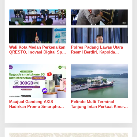
Gelar APRC Round 3 2026,
2026, 45 Pereli Siap
Termasuk Musa Rajekshah
Taklukkan Lintasan Kebun
Tobasari Kabupaten
Simalungun
Wali Kota Medan Perkenalkan
Polres Padang Lawas Utara
QRESTO, Inovasi Digital Split
Resmi Berdiri, Kapolda
Bill Pajak Daerah Pertama di
Sumut Tekankan Pelayanan
Indonesia pada APEKSI
Humanis dan Penambahan
Leadership Dialogue 2026
Personel
Maujual Gandeng AXIS
Pelindo Multi Terminal
Hadirkan Promo Smartphone
Tanjung Intan Perkuat Kinerja
5G Bekas dengan Bonus
Operasional Pelabuhan
Kuota