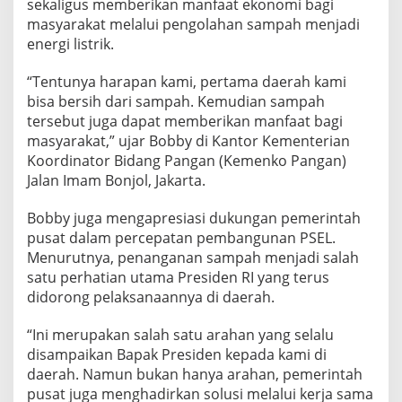
sekaligus memberikan manfaat ekonomi bagi
D
masyarakat melalui pengolahan sampah menjadi
a
energi listrik.
n
a
n
“Tentunya harapan kami, pertama daerah kami
t
bisa bersih dari sampah. Kemudian sampah
a
tersebut juga dapat memberikan manfaat bagi
r
masyarakat,” ujar Bobby di Kantor Kementerian
a
,
Koordinator Bidang Pangan (Kemenko Pangan)
T
Jalan Imam Bonjol, Jakarta.
a
r
Bobby juga mengapresiasi dukungan pemerintah
g
pusat dalam percepatan pembangunan PSEL.
e
t
Menurutnya, penanganan sampah menjadi salah
k
satu perhatian utama Presiden RI yang terus
a
didorong pelaksanaannya di daerah.
n
M
“Ini merupakan salah satu arahan yang selalu
e
d
disampaikan Bapak Presiden kepada kami di
a
daerah. Namun bukan hanya arahan, pemerintah
n
pusat juga menghadirkan solusi melalui kerja sama
R