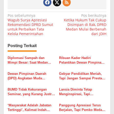
N
Pos sebelumnya
Pos berikutnya
Wagub Surya Apresiasi
Ketika Hukum Tak Cukup
a
Rekomendasi DPRD Sumut
Disimpan di Rak, DPRD
untuk Perbaikan Tata
Medan Mulai Berbenah
v
Kelola Pemerintahan
dari JDIH
i
g
Posting Terkait
a
s
Diplomasi Sampah dan
Ribuan Kader Hadiri
Mimpi Besar: Saat Medan
Pelantikan Dewan Pimpinan
i
Menawarkan Kerja Sama,
Daerah (DPD) Angkatan Muda
Rakyat Menunggu Hasil Nyata
Pembaharuan Indonesia
p
Dewan Pimpinan Daerah
Gebyar Pendidikan Meriah,
(AMPI) Sumatera Utara
(DPD) Angkatan Muda
Tapi Jangan Sampai Prestasi
o
Pembaharuan Indonesia
Siswa Menutupi Pekerjaan
s
(AMPI) Sumatera Utara Gelar
Rumah Pemko Medan
BUMD Tidak Kekurangan
Lansia Diminta Tetap
Musyawarah Daerah (Musda)
Seminar, yang Kurang Justru
Menginspirasi, Tapi
IX
Hasil: Saat Capacity Building
Pemerintah Jangan Lupa
Harus Dibuktikan, Bukan
Memberikan Kehidupan yang
‘Masyarakat Adalah Jabatan
Panggung Apresiasi Terus
Dirayakan
Layak
Tertinggi’, Kalimat Indah
Berjalan, Tapi Pemko Medan