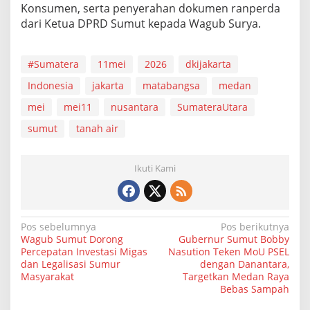
Konsumen, serta penyerahan dokumen ranperda
dari Ketua DPRD Sumut kepada Wagub Surya.
#Sumatera
11mei
2026
dkijakarta
Indonesia
jakarta
matabangsa
medan
mei
mei11
nusantara
SumateraUtara
sumut
tanah air
Ikuti Kami
N
Pos sebelumnya
Pos berikutnya
Wagub Sumut Dorong
Gubernur Sumut Bobby
a
Percepatan Investasi Migas
Nasution Teken MoU PSEL
dan Legalisasi Sumur
dengan Danantara,
v
Masyarakat
Targetkan Medan Raya
i
Bebas Sampah
g