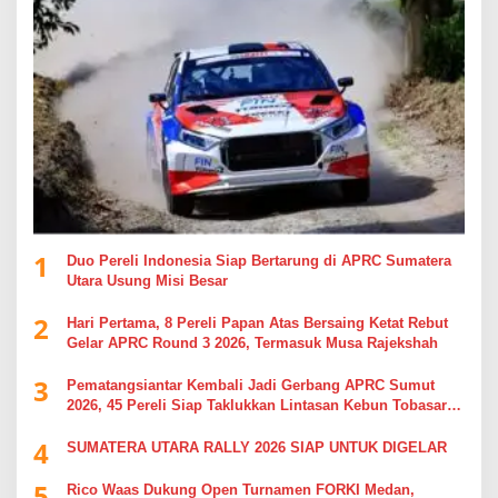
1
Duo Pereli Indonesia Siap Bertarung di APRC Sumatera
Utara Usung Misi Besar
2
Hari Pertama, 8 Pereli Papan Atas Bersaing Ketat Rebut
Gelar APRC Round 3 2026, Termasuk Musa Rajekshah
3
Pematangsiantar Kembali Jadi Gerbang APRC Sumut
2026, 45 Pereli Siap Taklukkan Lintasan Kebun Tobasari
Kabupaten Simalungun
4
SUMATERA UTARA RALLY 2026 SIAP UNTUK DIGELAR
5
Rico Waas Dukung Open Turnamen FORKI Medan,