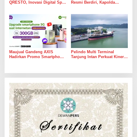
QRESTO, Inovasi Digital Split
Resmi Berdiri, Kapolda
Bill Pajak Daerah Pertama di
Sumut Tekankan Pelayanan
Indonesia pada APEKSI
Humanis dan Penambahan
Leadership Dialogue 2026
Personel
Maujual Gandeng AXIS
Pelindo Multi Terminal
Hadirkan Promo Smartphone
Tanjung Intan Perkuat Kinerja
5G Bekas dengan Bonus
Operasional Pelabuhan
Kuota