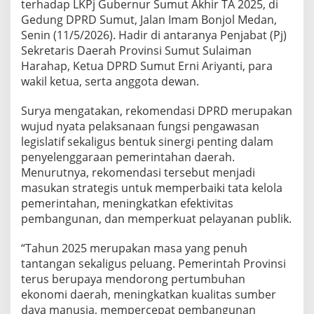
terhadap LKPj Gubernur Sumut Akhir TA 2025, di
P
Gedung DPRD Sumut, Jalan Imam Bonjol Medan,
e
r
Senin (11/5/2026). Hadir di antaranya Penjabat (Pj)
b
Sekretaris Daerah Provinsi Sumut Sulaiman
a
Harahap, Ketua DPRD Sumut Erni Ariyanti, para
i
wakil ketua, serta anggota dewan.
k
a
n
Surya mengatakan, rekomendasi DPRD merupakan
T
wujud nyata pelaksanaan fungsi pengawasan
a
legislatif sekaligus bentuk sinergi penting dalam
t
penyelenggaraan pemerintahan daerah.
a
Menurutnya, rekomendasi tersebut menjadi
K
e
masukan strategis untuk memperbaiki tata kelola
l
pemerintahan, meningkatkan efektivitas
o
pembangunan, dan memperkuat pelayanan publik.
l
a
“Tahun 2025 merupakan masa yang penuh
P
e
tantangan sekaligus peluang. Pemerintah Provinsi
m
terus berupaya mendorong pertumbuhan
e
ekonomi daerah, meningkatkan kualitas sumber
r
daya manusia, mempercepat pembangunan
i