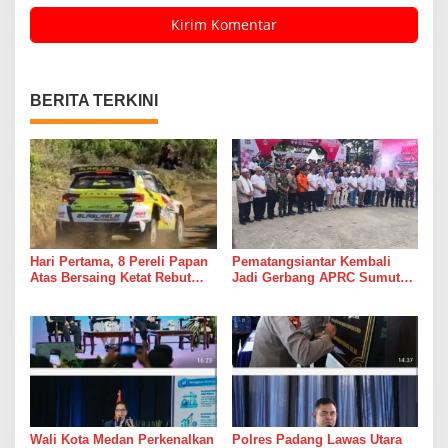
BERITA TERKINI
Hari Pertama, 8 Pereli Papan
Pematangsiantar Kembali
Atas Bersaing Ketat Rebut
Jadi Gerbang APRC Sumut
Gelar APRC Round 3 2026,
2026, 45 Pereli Siap
Termasuk Musa Rajekshah
Taklukkan Lintasan Kebun
Tobasari Kabupaten
Simalungun
Wali Kota Medan Perkenalkan
Polres Padang Lawas Utara