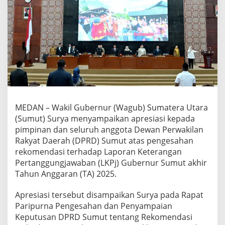
R
e
k
o
m
e
n
d
a
s
i
D
MEDAN – Wakil Gubernur (Wagub) Sumatera Utara
P
(Sumut) Surya menyampaikan apresiasi kepada
R
pimpinan dan seluruh anggota Dewan Perwakilan
D
Rakyat Daerah (DPRD) Sumut atas pengesahan
S
u
rekomendasi terhadap Laporan Keterangan
m
Pertanggungjawaban (LKPj) Gubernur Sumut akhir
u
Tahun Anggaran (TA) 2025.
t
u
Apresiasi tersebut disampaikan Surya pada Rapat
n
t
Paripurna Pengesahan dan Penyampaian
u
Keputusan DPRD Sumut tentang Rekomendasi
k