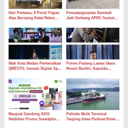
Hari Pertama, 8 Pereli Papan
Pematangsiantar Kembali
Atas Bersaing Ketat Rebut
Jadi Gerbang APRC Sumut
Gelar APRC Round 3 2026,
2026, 45 Pereli Siap
Termasuk Musa Rajekshah
Taklukkan Lintasan Kebun
Tobasari Kabupaten
Simalungun
Wali Kota Medan Perkenalkan
Polres Padang Lawas Utara
QRESTO, Inovasi Digital Split
Resmi Berdiri, Kapolda
Bill Pajak Daerah Pertama di
Sumut Tekankan Pelayanan
Indonesia pada APEKSI
Humanis dan Penambahan
Leadership Dialogue 2026
Personel
Maujual Gandeng AXIS
Pelindo Multi Terminal
Hadirkan Promo Smartphone
Tanjung Intan Perkuat Kinerja
5G Bekas dengan Bonus
Operasional Pelabuhan