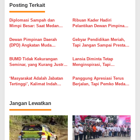
Posting Terkait
a
s
Diplomasi Sampah dan
Ribuan Kader Hadiri
i
Mimpi Besar: Saat Medan
Pelantikan Dewan Pimpinan
Menawarkan Kerja Sama,
Daerah (DPD) Angkatan Muda
p
Rakyat Menunggu Hasil Nyata
Pembaharuan Indonesia
Dewan Pimpinan Daerah
Gebyar Pendidikan Meriah,
o
(AMPI) Sumatera Utara
(DPD) Angkatan Muda
Tapi Jangan Sampai Prestasi
s
Pembaharuan Indonesia
Siswa Menutupi Pekerjaan
(AMPI) Sumatera Utara Gelar
Rumah Pemko Medan
BUMD Tidak Kekurangan
Lansia Diminta Tetap
Musyawarah Daerah (Musda)
Seminar, yang Kurang Justru
Menginspirasi, Tapi
IX
Hasil: Saat Capacity Building
Pemerintah Jangan Lupa
Harus Dibuktikan, Bukan
Memberikan Kehidupan yang
‘Masyarakat Adalah Jabatan
Panggung Apresiasi Terus
Dirayakan
Layak
Tertinggi’, Kalimat Indah
Berjalan, Tapi Pemko Medan
yang Kini Harus Dibuktikan
Jangan Sampai Lupa Tugas
Rico Waas Lewat Kinerja 69
Utamanya
Pejabat Barunya
Jangan Lewatkan