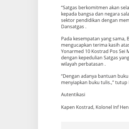
n
“Satgas berkomitmen akan sel
B
kepada bangsa dan negara sal
u
k
sektor pendidikan dengan memb
u
Dansatgas .
T
u
Pada kesempatan yang sama, B
l
mengucapkan terima kasih atas
i
s
Yonarmed 10 Kostrad Pos Sei 
P
dengan kepedulian Satgas yang
a
wilayah perbatasan .
d
a
“Dengan adanya bantuan buku t
S
i
menyiapkan buku tulis.,” tutup
s
w
Autentikasi
a
d
Kapen Kostrad, Kolonel Inf Hend
i
P
e
r
b