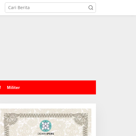
tutup
f
Militer