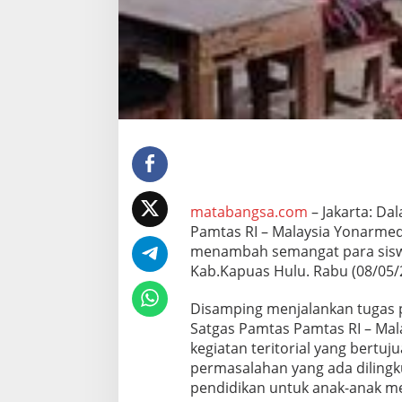
a
s
Y
o
n
a
r
m
e
d
1
0
K
matabangsa.com
– Jakarta: D
o
Pamtas RI – Malaysia Yonarme
s
menambah semangat para siswa
t
r
Kab.Kapuas Hulu. Rabu (08/05/
a
d
Disamping menjalankan tugas 
B
Satgas Pamtas Pamtas RI – Ma
a
kegiatan teritorial yang bert
g
i
permasalahan yang ada diling
k
pendidikan untuk anak-anak m
a