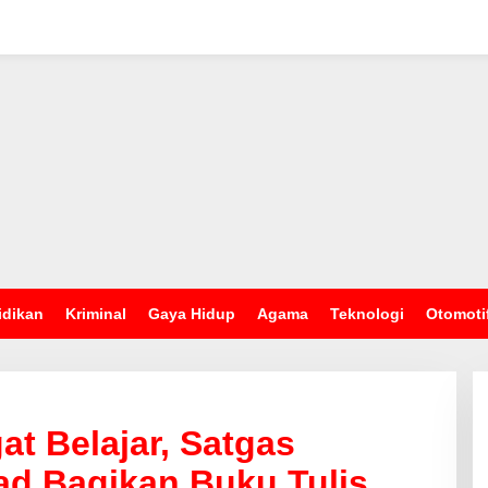
idikan
Kriminal
Gaya Hidup
Agama
Teknologi
Otomoti
t Belajar, Satgas
ad Bagikan Buku Tulis