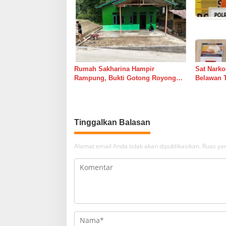
Rumah Sakharina Hampir
Sat Narko
Rampung, Bukti Gotong Royong
Belawan 
Masih Lebih Cepat dari Janji
Belawan I
Banyak Orang
Tinggalkan Balasan
Alamat email Anda tidak akan dipublikasikan.
Ruas yan