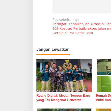
a
t
a
s
N
Pos sebelumnya
a
Peringati Kenaikan Isa Almasih, Sat
n
a
503 Kostrad Perbaiki akses jalan 
Gereja di Pos Batas Batu
v
i
g
Jangan Lewatkan
a
s
i
p
o
s
Ruang Digital: Medan Tempur Baru
Rumah Del
yang Tak Mengenal Gencatan
Bukti Ha
Senjata
Bersama 