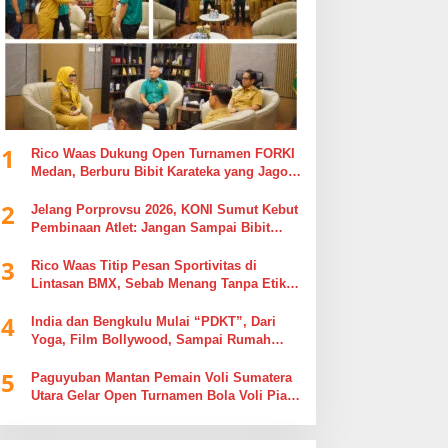
1
Rico Waas Dukung Open Turnamen FORKI
Medan, Berburu Bibit Karateka yang Jago
di Arena, Bukan Jago Berdebat di Kolom
2
Komentar
Jelang Porprovsu 2026, KONI Sumut Kebut
Pembinaan Atlet: Jangan Sampai Bibit
Emas Pindah Jersey
3
Rico Waas Titip Pesan Sportivitas di
Lintasan BMX, Sebab Menang Tanpa Etika
Tak Ada Gunanya
4
India dan Bengkulu Mulai “PDKT”, Dari
Yoga, Film Bollywood, Sampai Rumah
Sakit
5
Paguyuban Mantan Pemain Voli Sumatera
Utara Gelar Open Turnamen Bola Voli Piala
Dandenpom I/5 Cup Putra Putri