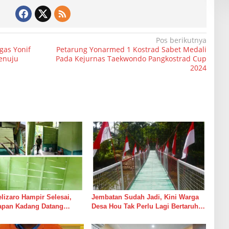
Pos berikutnya
gas Yonif
Petarung Yonarmed 1 Kostrad Sabet Medali
menuju
Pada Kejurnas Taekwondo Pangkostrad Cup
2024
izaro Hampir Selesai,
Jembatan Sudah Jadi, Kini Warga
rapan Kadang Datang
Desa Hou Tak Perlu Lagi Bertaruh
Suara Palu dan Semen
dengan Arus Sungai