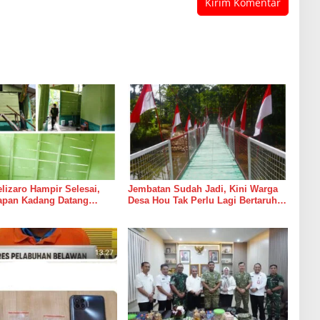
izaro Hampir Selesai,
Jembatan Sudah Jadi, Kini Warga
rapan Kadang Datang
Desa Hou Tak Perlu Lagi Bertaruh
Suara Palu dan Semen
dengan Arus Sungai