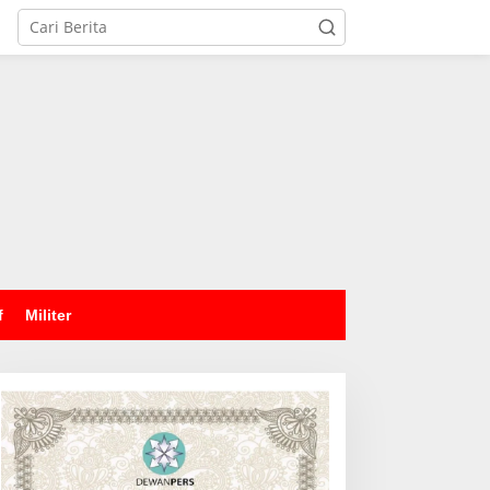
tutup
f
Militer