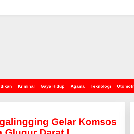
idikan
Kriminal
Gaya Hidup
Agama
Teknologi
Otomoti
igalingging Gelar Komsos
 Glugur Darat I