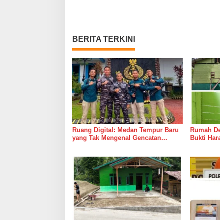
BERITA TERKINI
Ruang Digital: Medan Tempur Baru
Rumah Del
yang Tak Mengenal Gencatan
Bukti Ha
Senjata
Bersama 