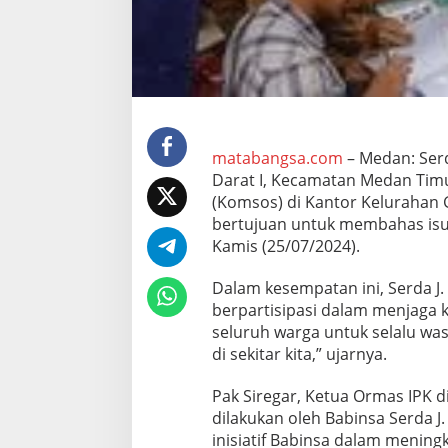
r
K
o
m
s
o
s
d
i
matabangsa.com
– Medan: Serd
K
Darat I, Kecamatan Medan Timu
a
(Komsos) di Kantor Kelurahan Gl
n
bertujuan untuk membahas isu 
t
o
Kamis (25/07/2024).
r
K
Dalam kesempatan ini, Serda J.
e
berpartisipasi dalam menjaga
l
seluruh warga untuk selalu wa
u
r
di sekitar kita,” ujarnya.
a
h
Pak Siregar, Ketua Ormas IPK d
a
dilakukan oleh Babinsa Serda J
n
inisiatif Babinsa dalam menin
G