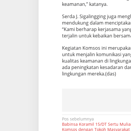
l
keamanan,” katanya.
u
g
Serda J. Sigalingging juga men
u
mendukung dalam menciptakan
r
“Kami berharap kerjasama yang
D
a
terjalin untuk kebaikan bersa
r
a
Kegiatan Komsos ini merupakan
t
untuk menjalin komunikasi yan
I
kualitas keamanan di lingkunga
ada peningkatan kesadaran da
lingkungan mereka.(das)
N
Pos sebelumnya
Babinsa Koramil 15/DT Sertu Mulia
a
Komsos dengan Tokoh Masyarakat