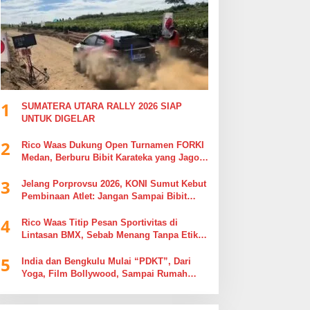
1
SUMATERA UTARA RALLY 2026 SIAP
UNTUK DIGELAR
2
Rico Waas Dukung Open Turnamen FORKI
Medan, Berburu Bibit Karateka yang Jago
di Arena, Bukan Jago Berdebat di Kolom
3
Komentar
Jelang Porprovsu 2026, KONI Sumut Kebut
Pembinaan Atlet: Jangan Sampai Bibit
Emas Pindah Jersey
4
Rico Waas Titip Pesan Sportivitas di
Lintasan BMX, Sebab Menang Tanpa Etika
Tak Ada Gunanya
5
India dan Bengkulu Mulai “PDKT”, Dari
Yoga, Film Bollywood, Sampai Rumah
Sakit