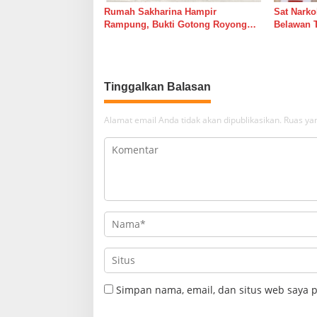
Rumah Sakharina Hampir
Sat Narko
Rampung, Bukti Gotong Royong
Belawan 
Masih Lebih Cepat dari Janji
Belawan I
Banyak Orang
Tinggalkan Balasan
Alamat email Anda tidak akan dipublikasikan.
Ruas yan
Simpan nama, email, dan situs web saya 