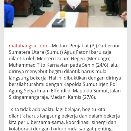
J
a
d
i
P
j
G
u
b
matabangsa.com
– Medan: Penjabat (Pj) Gubernur
e
Sumatera Utara (Sumut) Agus Fatoni baru saja
r
dilantik oleh Menteri Dalam Negeri (Mendagri)
n
Muhammad Tito Karnavian pada Senin (24/6) lalu,
u
dirinya menyebut begitu dilantik harus mulai
r
S
langsung bekerja. Hal ini dibuktikan dengan dirinya
u
bersilahturahmi dengan Kapolda Sumut Irjen Pol
m
Agung Setya Imam Effendi di Mapolda Sumut, Jalan
u
Sisingamangaraja, Medan, Kamis (27/6).
t
,
A
“Kita tidak ada waktu lagi belajar, begitu kita
g
dilantik harus langsung bekerja dan dalam bekerja
u
kita perlu bersama-sama, koordinasi, sinergi dan
s
kolaborasi dengan Forkopimda sangat penting,
F