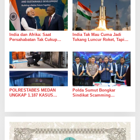
India dan Afrika: Saat
India Tak Mau Cuma Jadi
Persahabatan Tak Cukup
Tukang Luncur Roket, Tapi
Hanya Jadi Bahan Pidato
Mau Jadi Teman Main di Luar
Angkasa
POLRESTABES MEDAN
Polda Sumut Bongkar
UNGKAP 1.187 KASUS
Sindikat Scamming
NARKOBA DALAM 300 HARI,
Internasional di Apartemen
MUSNAHKAN PULUHAN
Medan, Korban Rugi Rp6,7
KILOGRAM BARANG BUKTI
Miliar