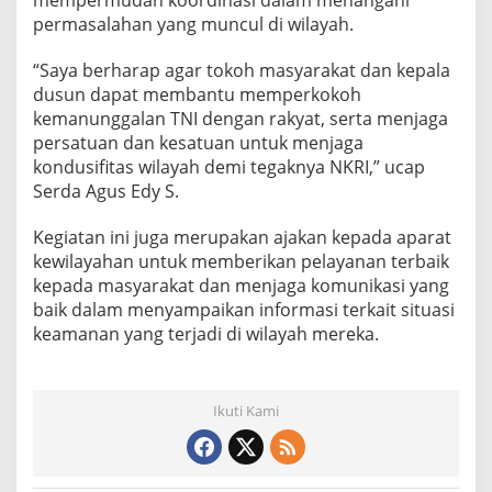
mempermudah koordinasi dalam menangani
I
permasalahan yang muncul di wilayah.
-
R
“Saya berharap agar tokoh masyarakat dan kepala
a
dusun dapat membantu memperkokoh
k
y
kemanunggalan TNI dengan rakyat, serta menjaga
a
persatuan dan kesatuan untuk menjaga
t
kondusifitas wilayah demi tegaknya NKRI,” ucap
M
Serda Agus Edy S.
e
l
a
Kegiatan ini juga merupakan ajakan kepada aparat
l
kewilayahan untuk memberikan pelayanan terbaik
u
kepada masyarakat dan menjaga komunikasi yang
i
baik dalam menyampaikan informasi terkait situasi
K
o
keamanan yang terjadi di wilayah mereka.
m
s
o
s
Ikuti Kami