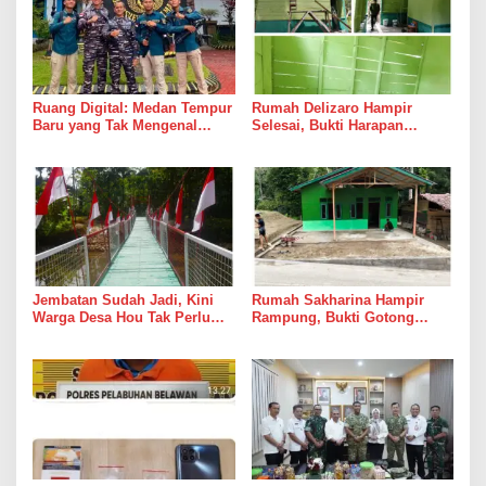
Ruang Digital: Medan Tempur
Rumah Delizaro Hampir
Baru yang Tak Mengenal
Selesai, Bukti Harapan
Gencatan Senjata
Kadang Datang Bersama
Suara Palu dan Semen
Jembatan Sudah Jadi, Kini
Rumah Sakharina Hampir
Warga Desa Hou Tak Perlu
Rampung, Bukti Gotong
Lagi Bertaruh dengan Arus
Royong Masih Lebih Cepat
Sungai
dari Janji Banyak Orang