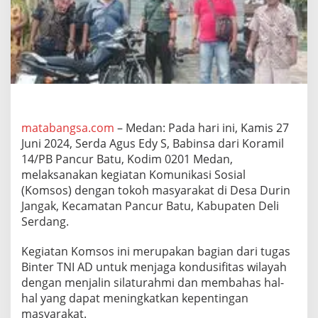
s
a
K
o
r
a
m
i
l
1
matabangsa.com
– Medan: Pada hari ini, Kamis 27
4
Juni 2024, Serda Agus Edy S, Babinsa dari Koramil
/
14/PB Pancur Batu, Kodim 0201 Medan,
P
B
melaksanakan kegiatan Komunikasi Sosial
P
(Komsos) dengan tokoh masyarakat di Desa Durin
a
Jangak, Kecamatan Pancur Batu, Kabupaten Deli
n
Serdang.
c
u
r
Kegiatan Komsos ini merupakan bagian dari tugas
B
Binter TNI AD untuk menjaga kondusifitas wilayah
a
dengan menjalin silaturahmi dan membahas hal-
t
hal yang dapat meningkatkan kepentingan
u
masyarakat.
,