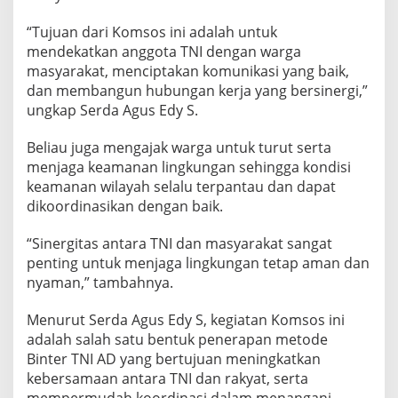
T
i
“Tujuan dari Komsos ini adalah untuk
n
mendekatkan anggota TNI dengan warga
g
masyarakat, menciptakan komunikasi yang baik,
k
dan membangun hubungan kerja yang bersinergi,”
a
t
ungkap Serda Agus Edy S.
k
a
Beliau juga mengajak warga untuk turut serta
n
menjaga keamanan lingkungan sehingga kondisi
K
keamanan wilayah selalu terpantau dan dapat
e
m
dikoordinasikan dengan baik.
a
n
“Sinergitas antara TNI dan masyarakat sangat
u
penting untuk menjaga lingkungan tetap aman dan
n
nyaman,” tambahnya.
g
g
a
Menurut Serda Agus Edy S, kegiatan Komsos ini
l
adalah salah satu bentuk penerapan metode
a
Binter TNI AD yang bertujuan meningkatkan
n
kebersamaan antara TNI dan rakyat, serta
T
N