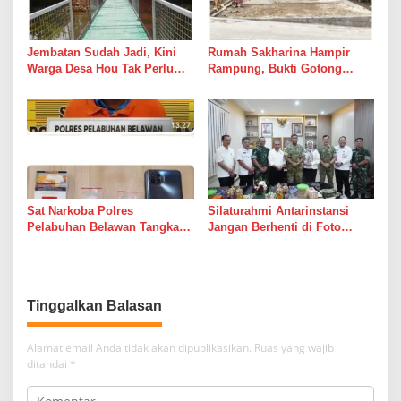
Jembatan Sudah Jadi, Kini
Rumah Sakharina Hampir
Warga Desa Hou Tak Perlu
Rampung, Bukti Gotong
Lagi Bertaruh dengan Arus
Royong Masih Lebih Cepat
Sungai
dari Janji Banyak Orang
Sat Narkoba Polres
Silaturahmi Antarinstansi
Pelabuhan Belawan Tangkap
Jangan Berhenti di Foto
Pengedar Sabu di Belawan I
Bersama
Tinggalkan Balasan
Alamat email Anda tidak akan dipublikasikan.
Ruas yang wajib
ditandai
*