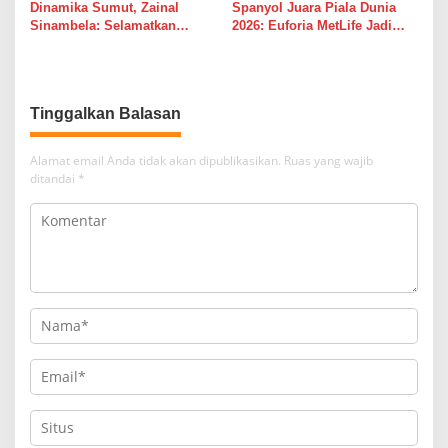
Dinamika Sumut, Zainal
Spanyol Juara Piala Dunia
Sinambela: Selamatkan
2026: Euforia MetLife Jadi
Golkar dari Broker Politik
Pemicu Kebangkitan PSMS
Medan Menuju Pentas Dunia
Tinggalkan Balasan
Alamat email Anda tidak akan dipublikasikan.
Ruas yang wajib
ditandai
*