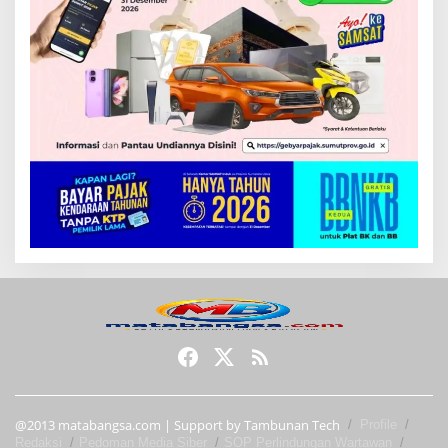
@2013 matabangsa.com | Support by Tambunan Tech
Profile
Redaksi
Pedoman Media Siber
SOP Perlindungan Wartawan