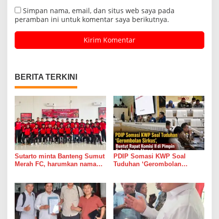
Simpan nama, email, dan situs web saya pada
peramban ini untuk komentar saya berikutnya.
BERITA TERKINI
Sutarto minta Banteng Sumut
PDIP Somasi KWP Soal
Merah FC, harumkan nama
Tuduhan ‘Gerombolan
Sumut di Ajang Soekarno
Sirkus’, Buntut Rapat Komisi
Cup 2026
II di Pimpin Sufmi Dasco
Ahmad