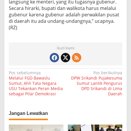
langsung ke menteri, yang itu tugasnya gubenur.
Secara hirarki, bupati dan walikota harus melalui
gubenur karena gubenur adalah perwakilan pusat
di daerah itu ada undang-undangnya,” ucapnya.
(RZ)
Ikuti Kami
N
Pos sebelumnya
Pos berikutnya
Melalui FGD Bawaslu
DPW Srikandi Pujakesuma
a
Sumut, Ahli Tata Negara
Sumut Lantik Pengurus
USU Tekankan Peran Media
DPD Srikandi di Lima
v
sebagai Pilar Demokrasi
Daerah
i
g
a
Jangan Lewatkan
s