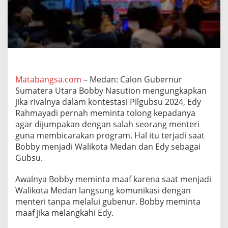
i
P
e
r
n
a
h
M
i
Matabangsa.com
– Medan: Calon Gubernur
n
Sumatera Utara Bobby Nasution mengungkapkan
t
jika rivalnya dalam kontestasi Pilgubsu 2024, Edy
a
Rahmayadi pernah meminta tolong kepadanya
T
agar dijumpakan dengan salah seorang menteri
o
l
guna membicarakan program. Hal itu terjadi saat
o
Bobby menjadi Walikota Medan dan Edy sebagai
n
Gubsu.
g
S
Awalnya Bobby meminta maaf karena saat menjadi
a
m
Walikota Medan langsung komunikasi dengan
a
menteri tanpa melalui gubenur. Bobby meminta
B
maaf jika melangkahi Edy.
o
b