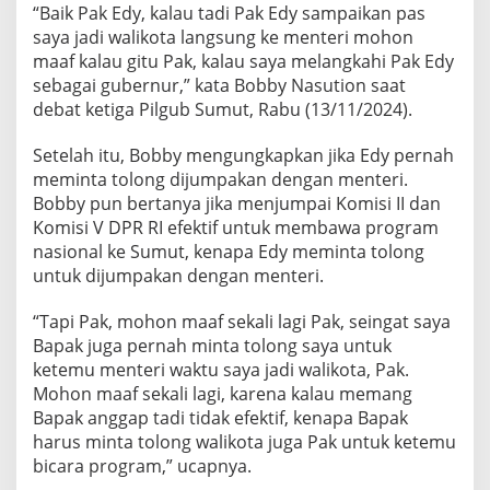
“Baik Pak Edy, kalau tadi Pak Edy sampaikan pas
b
y
saya jadi walikota langsung ke menteri mohon
M
maaf kalau gitu Pak, kalau saya melangkahi Pak Edy
i
sebagai gubernur,” kata Bobby Nasution saat
n
debat ketiga Pilgub Sumut, Rabu (13/11/2024).
t
a
D
Setelah itu, Bobby mengungkapkan jika Edy pernah
i
meminta tolong dijumpakan dengan menteri.
j
Bobby pun bertanya jika menjumpai Komisi II dan
u
Komisi V DPR RI efektif untuk membawa program
m
p
nasional ke Sumut, kenapa Edy meminta tolong
a
untuk dijumpakan dengan menteri.
k
a
“Tapi Pak, mohon maaf sekali lagi Pak, seingat saya
n
Bapak juga pernah minta tolong saya untuk
d
e
ketemu menteri waktu saya jadi walikota, Pak.
n
Mohon maaf sekali lagi, karena kalau memang
g
Bapak anggap tadi tidak efektif, kenapa Bapak
a
harus minta tolong walikota juga Pak untuk ketemu
n
bicara program,” ucapnya.
M
e