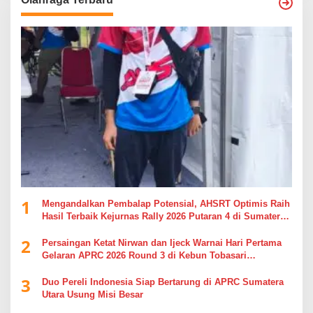
1
Mengandalkan Pembalap Potensial, AHSRT Optimis Raih
Hasil Terbaik Kejurnas Rally 2026 Putaran 4 di Sumatera
Utara
2
Persaingan Ketat Nirwan dan Ijeck Warnai Hari Pertama
Gelaran APRC 2026 Round 3 di Kebun Tobasari
Simalungun
3
Duo Pereli Indonesia Siap Bertarung di APRC Sumatera
Utara Usung Misi Besar