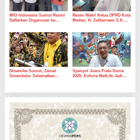
MIO Indonesia Sumut Resmi
Reses Wakil Ketua DPRD Kota
Daftarkan Organisasi ke
Medan, H. Zulkarnaen S.K.M
Kesbangpol, Langkah Awal
Warga Ucapkan Terimakasih,
Perkuat Profesionalisme
Jalan Pimpinan Medan
Media Online
Perjuangan Diaspal Mulus
Dinamika Sumut, Zainal
Spanyol Juara Piala Dunia
Sinambela: Selamatkan
2026: Euforia MetLife Jadi
Golkar dari Broker Politik
Pemicu Kebangkitan PSMS
Medan Menuju Pentas Dunia