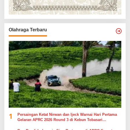
Olahraga Terbaru
1
Persaingan Ketat Nirwan dan Ijeck Warnai Hari Pertama
Gelaran APRC 2026 Round 3 di Kebun Tobasari
Simalungun