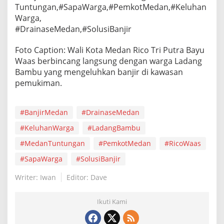
Tuntungan,#SapaWarga,#PemkotMedan,#Keluhan
Warga,
#DrainaseMedan,#SolusiBanjir
Foto Caption: Wali Kota Medan Rico Tri Putra Bayu
Waas berbincang langsung dengan warga Ladang
Bambu yang mengeluhkan banjir di kawasan
pemukiman.
#BanjirMedan
#DrainaseMedan
#KeluhanWarga
#LadangBambu
#MedanTuntungan
#PemkotMedan
#RicoWaas
#SapaWarga
#SolusiBanjir
Writer: Iwan
Editor: Dave
Ikuti Kami