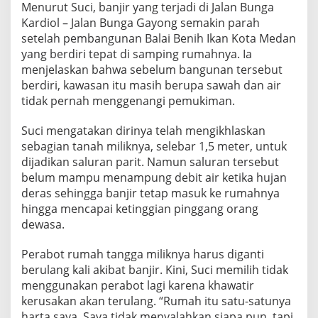
Menurut Suci, banjir yang terjadi di Jalan Bunga
a
n
Kardiol – Jalan Bunga Gayong semakin parah
R
setelah pembangunan Balai Benih Ikan Kota Medan
i
yang berdiri tepat di samping rumahnya. Ia
c
menjelaskan bahwa sebelum bangunan tersebut
o
berdiri, kawasan itu masih berupa sawah dan air
W
a
tidak pernah menggenangi pemukiman.
a
s
Suci mengatakan dirinya telah mengikhlaskan
T
sebagian tanah miliknya, selebar 1,5 meter, untuk
u
dijadikan saluran parit. Namun saluran tersebut
r
u
belum mampu menampung debit air ketika hujan
n
deras sehingga banjir tetap masuk ke rumahnya
T
hingga mencapai ketinggian pinggang orang
a
dewasa.
n
g
a
Perabot rumah tangga miliknya harus diganti
n
berulang kali akibat banjir. Kini, Suci memilih tidak
C
menggunakan perabot lagi karena khawatir
a
kerusakan akan terulang. “Rumah itu satu-satunya
r
i
harta saya. Saya tidak menyalahkan siapa pun, tapi