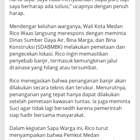
S
saya berharap ada solusi,” ucapnya dengan penuh
o
harap.
l
u
Mendengar keluhan warganya, Wali Kota Medan
s
i
Rico Waas langsung merespons dengan meminta
Dinas Sumber Daya Air, Bina Marga, dan Bina
Konstruksi (SDABMBK) melakukan pemetaan dan
pengecekan lokasi. Rico ingin memastikan
penyebab banjir, termasuk kemungkinan jalur
drainase yang hilang atau tersumbat.
Rico menegaskan bahwa penanganan banjir akan
dilakukan secara teknis dan terukur. Menurutnya,
penanganan yang tepat hanya dapat dilakukan
setelah pemetaan kawasan tuntas. Ia juga meminta
Suci agar tidak lagi bersedih karena pemerintah
siap hadir bersama masyarakat.
Dalam kegiatan Sapa Warga ini, Rico turut
menyampaikan bahwa Pemkot Medan