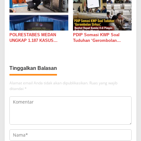
POLRESTABES MEDAN
PDIP Somasi KWP Soal
UNGKAP 1.187 KASUS
Tuduhan ‘Gerombolan
NARKOBA DALAM 300 HARI,
Sirkus’, Buntut Rapat Komisi
MUSNAHKAN PULUHAN
II di Pimpin Sufmi Dasco
KILOGRAM BARANG BUKTI
Ahmad
Tinggalkan Balasan
Alamat email Anda tidak akan dipublikasikan.
Ruas yang wajib
ditandai
*