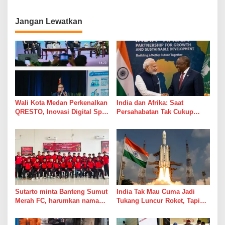
Sekadar Mengarsipkan
Masalah
Jangan Lewatkan
Wali Kota Medan Perkenalkan
India dan Afrika: Saat
QRESTO, Inovasi Digital Split
Persahabatan Tak Cukup
Bill Pajak Daerah Pertama di
Hanya Jadi Bahan Pidato
Indonesia pada APEKSI
Leadership Dialogue 2026
Sutarto minta Banteng Sumut
India Tak Mau Cuma Jadi
Merah FC, harumkan nama
Tukang Luncur Roket, Tapi
Sumut di Ajang Soekarno
Mau Jadi Teman Main di Luar
Cup 2026
Angkasa