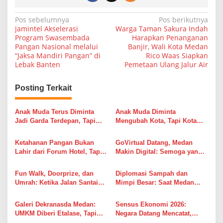
N
Pos sebelumnya
Pos berikutnya
Jamintel Akselerasi
Warga Taman Sakura Indah
a
Program Swasembada
Harapkan Penanganan
Pangan Nasional melalui
Banjir, Wali Kota Medan
v
“Jaksa Mandiri Pangan” di
Rico Waas Siapkan
i
Lebak Banten
Pemetaan Ulang Jalur Air
g
Posting Terkait
a
s
Anak Muda Terus Diminta
Anak Muda Diminta
i
Jadi Garda Terdepan, Tapi
Mengubah Kota, Tapi Kota
Masih Sering Ditempatkan di
Sudah Siap Berubah atau
p
Barisan Penonton
Belum?
Ketahanan Pangan Bukan
GoVirtual Datang, Medan
o
Lahir dari Forum Hotel, Tapi
Makin Digital: Semoga yang
s
dari Sawah yang Masih
Virtual Bukan Kemajuannya
Bertahan
Fun Walk, Doorprize, dan
Diplomasi Sampah dan
Umrah: Ketika Jalan Santai
Mimpi Besar: Saat Medan
Lebih Ramai daripada Diskusi
Menawarkan Kerja Sama,
Soal Harga Sembako
Rakyat Menunggu Hasil Nyata
Galeri Dekranasda Medan:
Sensus Ekonomi 2026:
UMKM Diberi Etalase, Tapi
Negara Datang Mencatat,
Apakah Sudah Diberi Pasar?
Rakyat Berharap Bukan