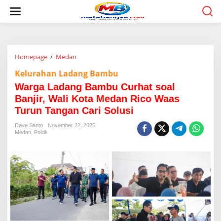
L
e
w
a
t
i
Homepage
/
Medan
W
k
a
e
Kelurahan Ladang Bambu
r
k
g
o
Warga Ladang Bambu Curhat soal
a
n
Banjir, Wali Kota Medan Rico Waas
L
t
Turun Tangan Cari Solusi
a
e
d
n
Dave Santo
November 22, 2025
a
Medan
,
Politik
n
g
B
a
m
b
u
C
u
r