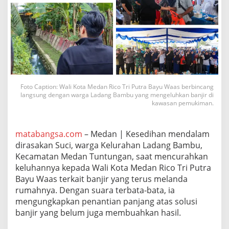
h
a
t
s
o
a
l
B
a
Foto Caption: Wali Kota Medan Rico Tri Putra Bayu Waas berbincang
n
langsung dengan warga Ladang Bambu yang mengeluhkan banjir di
j
kawasan pemukiman.
i
r
,
matabangsa.com
– Medan | Kesedihan mendalam
W
a
dirasakan Suci, warga Kelurahan Ladang Bambu,
l
Kecamatan Medan Tuntungan, saat mencurahkan
i
keluhannya kepada Wali Kota Medan Rico Tri Putra
K
Bayu Waas terkait banjir yang terus melanda
o
t
rumahnya. Dengan suara terbata-bata, ia
a
mengungkapkan penantian panjang atas solusi
M
banjir yang belum juga membuahkan hasil.
e
d