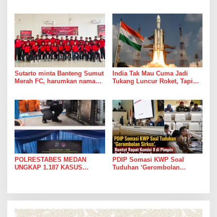
Bill Pajak Daerah Pertama di
Hanya Jadi Bahan Pidato
Indonesia pada APEKSI
Leadership Dialogue 2026
Sutarto minta Banteng Sumut
India Tak Mau Cuma Jadi
Merah FC, harumkan nama
Tukang Luncur Roket, Tapi
Sumut di Ajang Soekarno
Mau Jadi Teman Main di Luar
Cup 2026
Angkasa
POLRESTABES MEDAN
PDIP Somasi KWP Soal
UNGKAP 1.187 KASUS
Tuduhan ‘Gerombolan
NARKOBA DALAM 300 HARI,
Sirkus’, Buntut Rapat Komisi
MUSNAHKAN PULUHAN
II di Pimpin Sufmi Dasco
KILOGRAM BARANG BUKTI
Ahmad