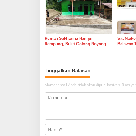
Rumah Sakharina Hampir
Sat Narko
Rampung, Bukti Gotong Royong
Belawan 
Masih Lebih Cepat dari Janji
Belawan I
Banyak Orang
Tinggalkan Balasan
Alamat email Anda tidak akan dipublikasikan.
Ruas yan