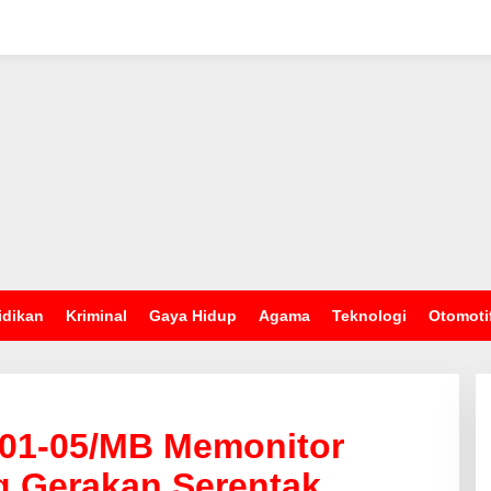
idikan
Kriminal
Gaya Hidup
Agama
Teknologi
Otomoti
201-05/MB Memonitor
g Gerakan Serentak