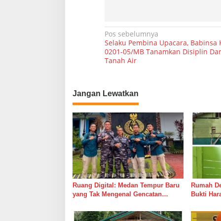
N
Pos sebelumnya
Selaku Pembina Upacara, Babinsa 
a
0201-05/MB Tanamkan Disiplin Dan
Tanah Air
v
i
g
Jangan Lewatkan
a
s
i
p
o
s
Ruang Digital: Medan Tempur Baru
Rumah Del
yang Tak Mengenal Gencatan
Bukti Ha
Senjata
Bersama 