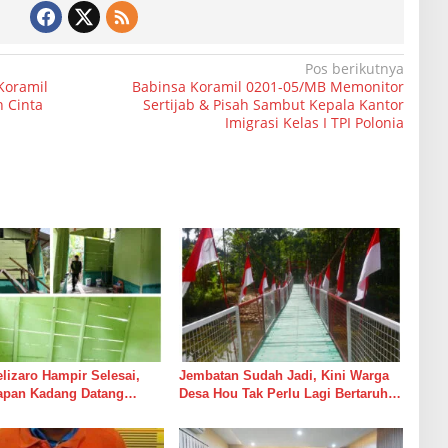
Pos berikutnya
Koramil
Babinsa Koramil 0201-05/MB Memonitor
 Cinta
Sertijab & Pisah Sambut Kepala Kantor
Imigrasi Kelas I TPI Polonia
izaro Hampir Selesai,
Jembatan Sudah Jadi, Kini Warga
rapan Kadang Datang
Desa Hou Tak Perlu Lagi Bertaruh
Suara Palu dan Semen
dengan Arus Sungai