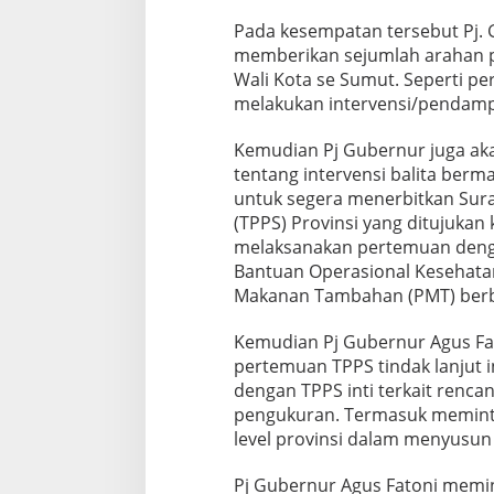
a
Pada kesempatan tersebut Pj. G
n
S
memberikan sejumlah arahan pe
e
Wali Kota se Sumut. Seperti p
r
melakukan intervensi/pendam
e
n
Kemudian Pj Gubernur juga ak
t
a
tentang intervensi balita berma
k
untuk segera menerbitkan Sur
P
(TPPS) Provinsi yang ditujuka
e
melaksanakan pertemuan denga
n
Bantuan Operasional Kesehata
a
n
Makanan Tambahan (PMT) berba
g
a
Kemudian Pj Gubernur Agus Fa
n
pertemuan TPPS tindak lanjut
a
dengan TPPS inti terkait renc
n
S
pengukuran. Termasuk meminta
t
level provinsi dalam menyusu
u
n
Pj Gubernur Agus Fatoni memin
t