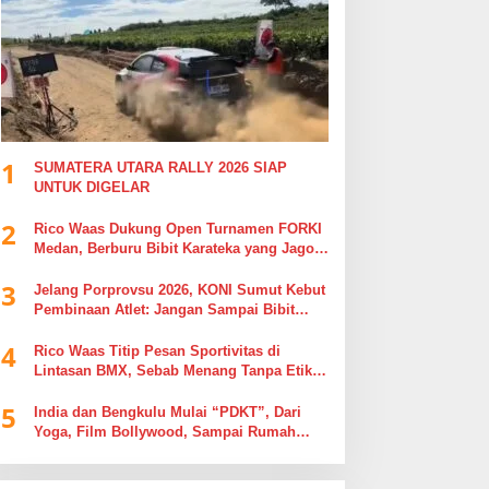
1
SUMATERA UTARA RALLY 2026 SIAP
UNTUK DIGELAR
2
Rico Waas Dukung Open Turnamen FORKI
Medan, Berburu Bibit Karateka yang Jago
di Arena, Bukan Jago Berdebat di Kolom
3
Komentar
Jelang Porprovsu 2026, KONI Sumut Kebut
Pembinaan Atlet: Jangan Sampai Bibit
Emas Pindah Jersey
4
Rico Waas Titip Pesan Sportivitas di
Lintasan BMX, Sebab Menang Tanpa Etika
Tak Ada Gunanya
5
India dan Bengkulu Mulai “PDKT”, Dari
Yoga, Film Bollywood, Sampai Rumah
Sakit