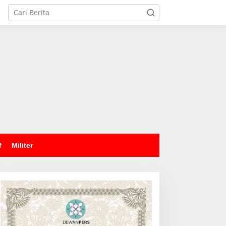
tutup
f
Militer