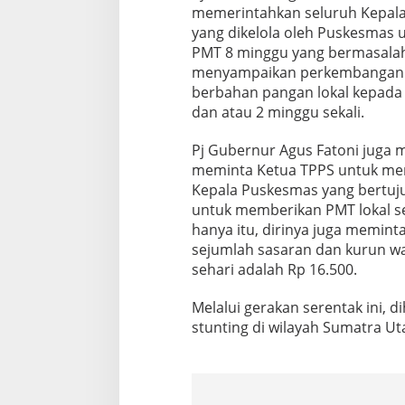
memerintahkan seluruh Kepal
i
n
yang dikelola oleh Puskesmas 
g
PMT 8 minggu yang bermasalah
S
menyampaikan perkembangan p
e
berbahan pangan lokal kepada 
-
S
dan atau 2 minggu sekali.
u
m
Pj Gubernur Agus Fatoni juga 
a
meminta Ketua TPPS untuk me
t
Kepala Puskesmas yang bertuj
e
r
untuk memberikan PMT lokal sec
a
hanya itu, dirinya juga memin
U
sejumlah sasaran dan kurun w
t
sehari adalah Rp 16.500.
a
r
a
Melalui gerakan serentak ini,
stunting di wilayah Sumatra Ut