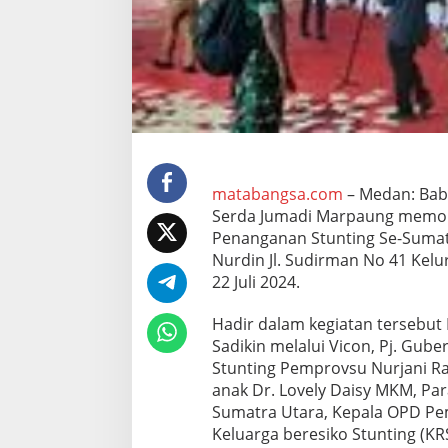
t
o
r
K
e
g
i
a
t
a
n
matabangsa.com
– Medan: Bab
L
Serda Jumadi Marpaung memoni
a
Penanganan Stunting Se-Sumate
u
Nurdin Jl. Sudirman No 41 Ke
n
c
22 Juli 2024.
h
i
Hadir dalam kegiatan tersebut
n
Sadikin melalui Vicon, Pj. Gube
g
Stunting Pemprovsu Nurjani Ras
G
e
anak Dr. Lovely Daisy MKM, Par
r
Sumatra Utara, Kepala OPD P
a
Keluarga beresiko Stunting (KR
k