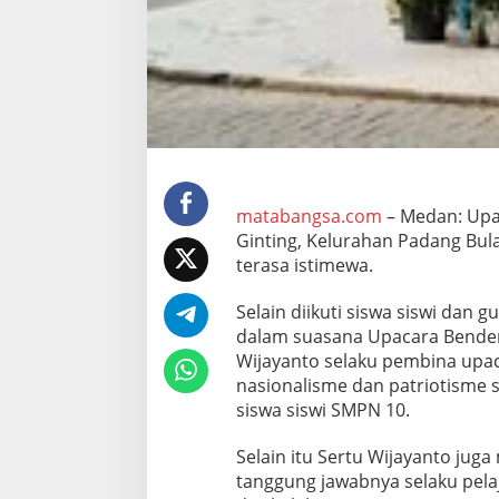
r
a
m
i
l
0
2
0
1
-
0
matabangsa.com
– Medan: Upa
5
Ginting, Kelurahan Padang Bula
/
terasa istimewa.
M
B
Selain diikuti siswa siswi dan 
T
a
dalam suasana Upacara Bender
n
Wijayanto selaku pembina up
a
nasionalisme dan patriotisme 
m
siswa siswi SMPN 10.
k
a
n
Selain itu Sertu Wijayanto jug
D
tanggung jawabnya selaku pelaj
i