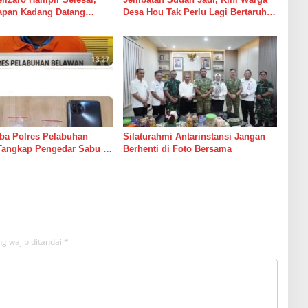
rapan Kadang Datang
Desa Hou Tak Perlu Lagi Bertaruh
Suara Palu dan Semen
dengan Arus Sungai
ba Polres Pelabuhan
Silaturahmi Antarinstansi Jangan
Tangkap Pengedar Sabu di
Berhenti di Foto Bersama
g wajib ditandai
*