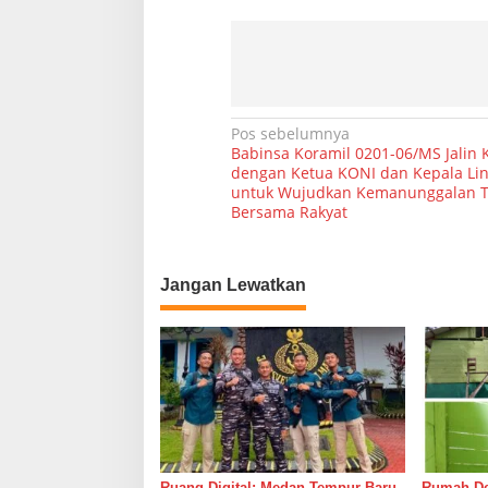
N
Pos sebelumnya
Babinsa Koramil 0201-06/MS Jalin
a
dengan Ketua KONI dan Kepala Li
untuk Wujudkan Kemanunggalan T
v
Bersama Rakyat
i
g
Jangan Lewatkan
a
s
i
p
o
s
Ruang Digital: Medan Tempur Baru
Rumah Del