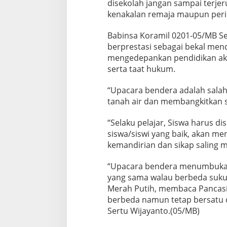
disekolah jangan sampai terj
s
kenakalan remaja maupun peril
i
p
l
Babinsa Koramil 0201-05/MB Se
i
berprestasi sebagai bekal menca
n
mengedepankan pendidikan akh
D
serta taat hukum.
a
n
C
“Upacara bendera adalah salah s
i
tanah air dan membangkitkan s
n
t
“Selaku pelajar, Siswa harus di
a
siswa/siswi yang baik, akan 
T
a
kemandirian dan sikap saling 
n
a
“Upacara bendera menumbukan 
h
yang sama walau berbeda suku
A
Merah Putih, membaca Pancasi
i
r
berbeda namun tetap bersatu d
Sertu Wijayanto.(05/MB)