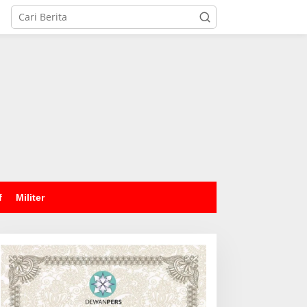
tutup
f
Militer