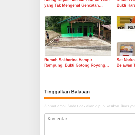
yang Tak Mengenal Gencatan
Bukti Ha
Senjata
Bersama 
Rumah Sakharina Hampir
Sat Narko
Rampung, Bukti Gotong Royong
Belawan 
Masih Lebih Cepat dari Janji
Belawan I
Banyak Orang
Tinggalkan Balasan
Alamat email Anda tidak akan dipublikasikan.
Ruas yan