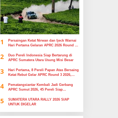
1
Persaingan Ketat Nirwan dan Ijeck Warnai
Hari Pertama Gelaran APRC 2026 Round 3
di Kebun Tobasari Simalungun
2
Duo Pereli Indonesia Siap Bertarung di
APRC Sumatera Utara Usung Misi Besar
3
Hari Pertama, 8 Pereli Papan Atas Bersaing
Ketat Rebut Gelar APRC Round 3 2026,
Termasuk Musa Rajekshah
4
Pematangsiantar Kembali Jadi Gerbang
APRC Sumut 2026, 45 Pereli Siap
Taklukkan Lintasan Kebun Tobasari
5
Kabupaten Simalungun
SUMATERA UTARA RALLY 2026 SIAP
UNTUK DIGELAR