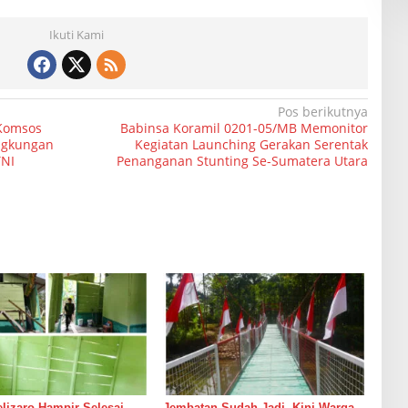
Ikuti Kami
Pos berikutnya
 Komsos
Babinsa Koramil 0201-05/MB Memonitor
ngkungan
Kegiatan Launching Gerakan Serentak
NI
Penanganan Stunting Se-Sumatera Utara
izaro Hampir Selesai,
Jembatan Sudah Jadi, Kini Warga